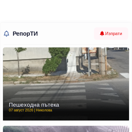
РепорТИ
Изпрати
Пешеходна пътека
07 август 2026 | Николова