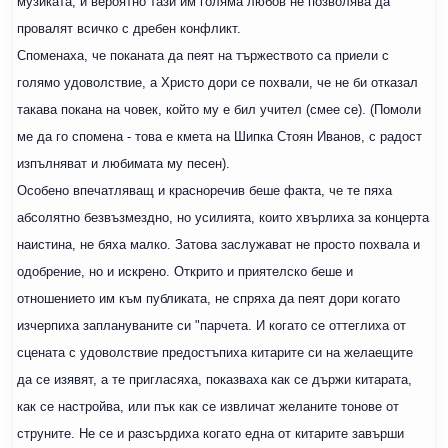
музиката, и вероятно тази им голяма любов не позволява да
провалят всичко с дребен конфликт.
Споменаха, че поканата да пеят на тържеството са приели с
голямо удоволствие, а Христо дори се похвали, че не би отказал
такава покана на човек, който му е бил учител (смее се). (Помоли
ме да го спомена - това е кмета на Шипка Стоян Иванов, с радост
изпълняват и любимата му песен).
Особено впечатляващ и красноречив беше факта, че те пяха
абсолятно безвъзмездно, но усилията, които хвърлиха за концерта
наистина, не бяха малко. Затова заслужават не просто похвала и
одобрение, но и искрено. Открито и приятелско беше и
отношението им към публиката, не спряха да пеят дори когато
изчерпиха заплануваните си "парчета. И когато се оттеглиха от
сцената с удоволствие предостъпиха китарите си на желаещите
да се изявят, а те пригласяха, показваха как се държи китарата,
как се настройва, или пък как се извличат желаните тонове от
струните. Не се и разсърдиха когато една от китарите завърши