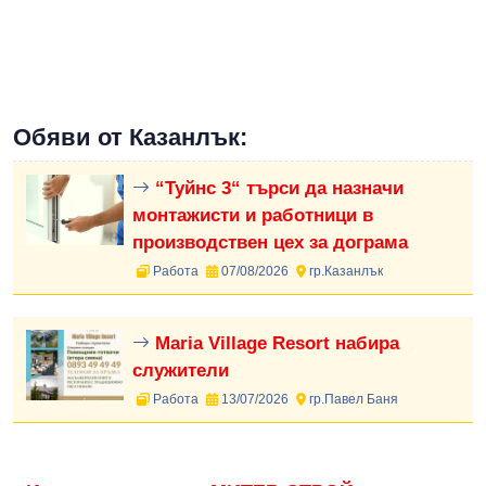
Обяви от Казанлък:
“Туйнс 3“ търси да назначи
монтажисти и работници в
производствен цех за дограма
Работа
07/08/2026
гр.Казанлък
Maria Village Resort набира
служители
Работа
13/07/2026
гр.Павел Баня