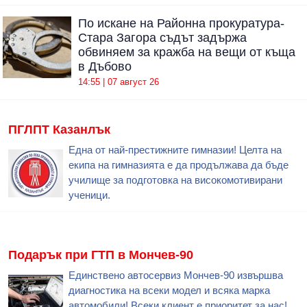
По искане на Районна прокуратура-
Стара Загора съдът задържа
обвиняем за кражба на вещи от къща
в Дъбово
14:55 | 07 август 26
ПГЛПТ Казанлък
Една от най-престижните гимназии! Целта на
екипа на гимназията е да продължава да бъде
училище за подготовка на високомотивирани
ученици.
Подарък при ГТП в Мончев-90
Единствено автосервиз Мончев-90 извършва
диагностика на всеки модел и всяка марка
автомобили! Всеки клиент е приоритет за нас!