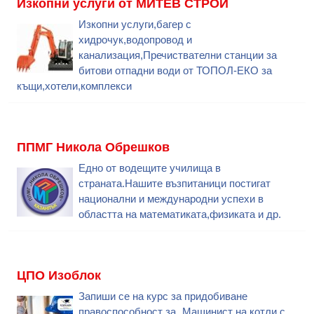
Изкопни услуги от МИТЕВ СТРОЙ
Изкопни услуги,багер с
хидрочук,водопровод и
канализация,Пречиствателни станции за
битови отпадни води от ТОПОЛ-ЕКО за
къщи,хотели,комплекси
ППМГ Никола Обрешков
Едно от водещите училища в
страната.Нашите възпитаници постигат
национални и международни успехи в
областта на математиката,физиката и др.
ЦПО Изоблок
Запиши се на курс за придобиване
правоспособност за „Машинист на котли с