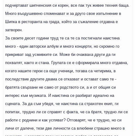
подчертават шипченския си корен, все пак тук живее техния баща.
Много въодушевено споменават и за друго свое изпълнение в
Шипка в ресторанта на града, който за съжаление отдавна е
затворен.
За своите десет години труд те са те са постигнали наистина
много - един авторски албум и много концерти, но скромно го
прикриват зад усмивките си. Може би очакваха други да ги
похвалят, както и стана. Групата се е сформирала много отдавна,
когато нашите герои са още ученици, тогава са четирима, в
последствие другите двама се отказват и остават само те -
братята свързани не само от родството си, а и от общия си
интерес към музиката. И наистина се разбират идеално на
сцената. За да съм убедя, че наистина са страхотен екип, ги
попитах, трудно ли се справят с факта, че са братя, трудно ли се
работи с роднини и как успяват? Отговарят, че е трудно, но си
личи от далече, тези две личности са влюбени страшно много в