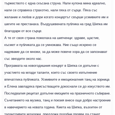
тържеството с една скъсана струна. Нали купона мина идеално,
нали се справиха страхотно, нали пяха от сърце. Пяха със
желание и любов и дори когато концертът свърши усмивките им и
шегите не престанаха. Въодушевената публика на град Шипка им
благодари от все сърце.
А те от своя страна пожелаха на шипченци: здраве, щастие,
късмет и публиката да се умножава. Ние също искрено се
надяваме да се множи, за да може повече хора да се запознават
със звездите около нас.
Програмата на новогодишния концерт в Шипка се допълни с
участието на млади таланти, които със своето изпълнение
впечатлиха публиката. Усмивките и емоционалния танц на зорница
и Елена завладяха присъстващите докоснали се до изкуството им.
Последвалия рецитал допълни емоциите на празничното събиране.
Съчетанието на музика, танц и поезия внесе още добро настроение
в навечерието на новата година. Кмета на Шипка, възхитен от
талантливите младежи, предложи подобни прояви да станат