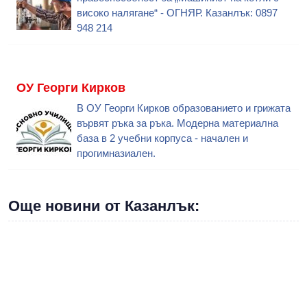
високо налягане“ - ОГНЯР. Казанлък: 0897
948 214
ОУ Георги Кирков
В ОУ Георги Кирков образованието и грижата
вървят ръка за ръка. Модерна материална
база в 2 учебни корпуса - начален и
прогимназиален.
Още новини от Казанлък: