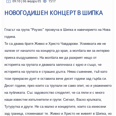
09:10 | 06 януари 05
1517
НОВОГОДИШЕН КОНЦЕРТ В ШИПКА
Гласът на група "Роузес" прозвуча в Шипка в навечерието на Нова
година.
Те са двама братя Живко и Христо Чавдарови. Усмивката им не
залезе от началото на концерта до края, а молбата ми за интервю
приеха въодушевено. На молбата ми да разкрият нещо от
историята на групата и двамата започнаха с едно и също, че
историята на групата е страшно дълга. Няма съмнение, тъй като
този прекрасен дует е оставила вече десет години зад гърба си.
Десет години, през които са трупали не само опит, но и уважението
на публиката. Със задоволство споделят, че са пяли и с много
наши известни изпълнители и групи: Сигнал, Васко кръпката,
Тутурутка и други. Не са малко и концертите, които са изнесени
зад граница, споменават те. Живко и Христо не живеят в Шипка, но