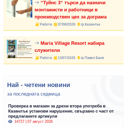
“Туйнс 3“ търси да назначи
монтажисти и работници в
производствен цех за дограма
Работа
07/08/2026
гр.Казанлък
Maria Village Resort набира
служители
Работа
13/07/2026
гр.Павел Баня
Най - четени новини
за последната седмица
Проверка в магазин за дрехи втора употреба в
Казанлък установи нарушение, свързано с част от
предлаганите артикули
14727 | 07 август 2026