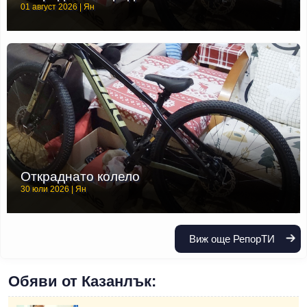
01 август 2026 | Ян
Откраднато колело
30 юли 2026 | Ян
Виж още РепорТИ
Обяви от Казанлък: