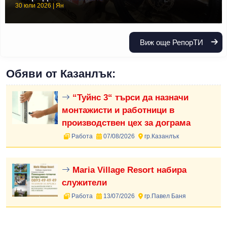
30 юли 2026 | Ян
Виж още РепорТИ
Обяви от Казанлък:
“Туйнс 3“ търси да назначи
монтажисти и работници в
производствен цех за дограма
Работа
07/08/2026
гр.Казанлък
Maria Village Resort набира
служители
Работа
13/07/2026
гр.Павел Баня