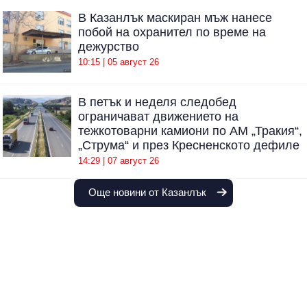
В Казанлък маскиран мъж нанесе
побой на охранител по време на
дежурство
10:15 | 05 август 26
В петък и неделя следобед
ограничават движението на
тежкотоварни камиони по АМ „Тракия“,
„Струма“ и през Кресненското дефиле
14:29 | 07 август 26
Още новини от Казанлък