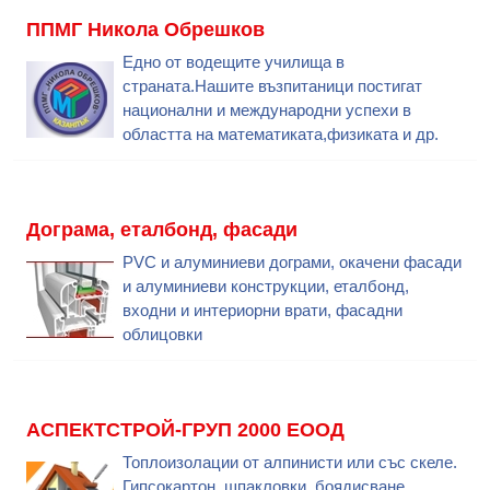
ППМГ Никола Обрешков
Едно от водещите училища в
страната.Нашите възпитаници постигат
национални и международни успехи в
областта на математиката,физиката и др.
Дограма, еталбонд, фасади
PVC и алуминиеви дограми, окачени фасади
и алуминиеви конструкции, еталбонд,
входни и интериорни врати, фасадни
облицовки
АСПЕКТСТРОЙ-ГРУП 2000 ЕООД
Топлоизолации от алпинисти или със скеле.
Гипсокартон, шпакловки, боядисване.