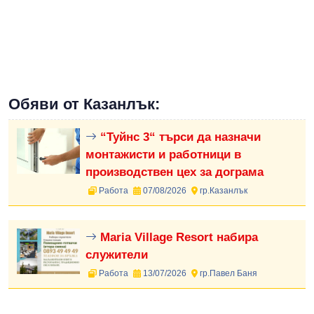
Обяви от Казанлък:
“Туйнс 3“ търси да назначи
монтажисти и работници в
производствен цех за дограма
Работа
07/08/2026
гр.Казанлък
Maria Village Resort набира
служители
Работа
13/07/2026
гр.Павел Баня