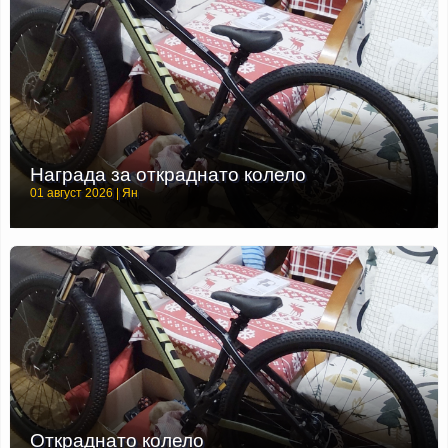
Награда за откраднато колело
01 август 2026 | Ян
Откраднато колело