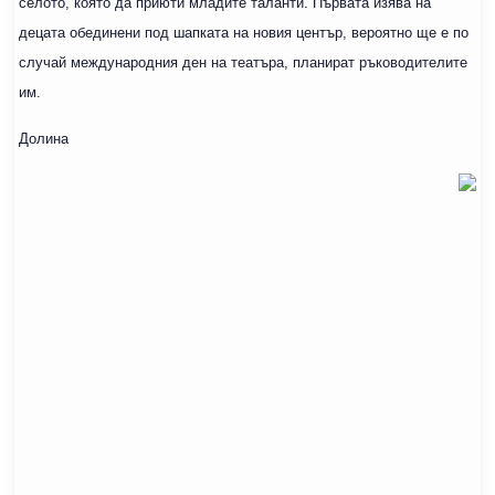
селото, която да приюти младите таланти. Първата изява на
децата обединени под шапката на новия център, вероятно ще е по
случай международния ден на театъра, планират ръководителите
им.
Долина