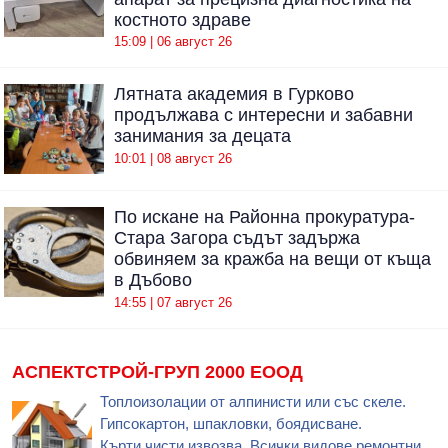
костното здраве
15:09 | 06 август 26
Лятната академия в Гурково
продължава с интересни и забавни
занимания за децата
10:01 | 08 август 26
По искане на Районна прокуратура-
Стара Загора съдът задържа
обвиняем за кражба на вещи от къща
в Дъбово
14:55 | 07 август 26
АСПЕКТСТРОЙ-ГРУП 2000 ЕООД
Топлоизолации от алпинисти или със скеле.
Гипсокартон, шпакловки, боядисване.
Кърти,чисти,извозва. Всички видове ремонтни