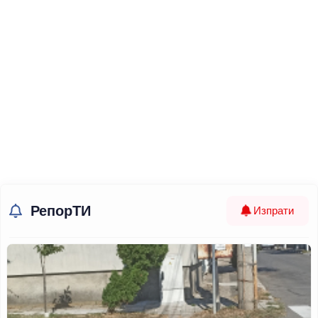
РепорТИ
Изпрати