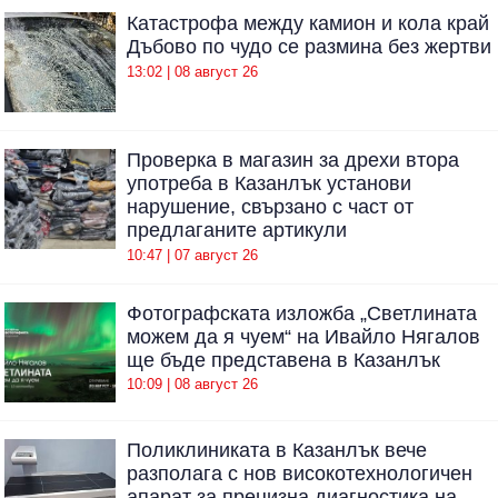
Катастрофа между камион и кола край
Дъбово по чудо се размина без жертви
13:02 | 08 август 26
Проверка в магазин за дрехи втора
употреба в Казанлък установи
нарушение, свързано с част от
предлаганите артикули
10:47 | 07 август 26
Фотографската изложба „Светлината
можем да я чуем“ на Ивайло Нягалов
ще бъде представена в Казанлък
10:09 | 08 август 26
Поликлиниката в Казанлък вече
разполага с нов високотехнологичен
апарат за прецизна диагностика на