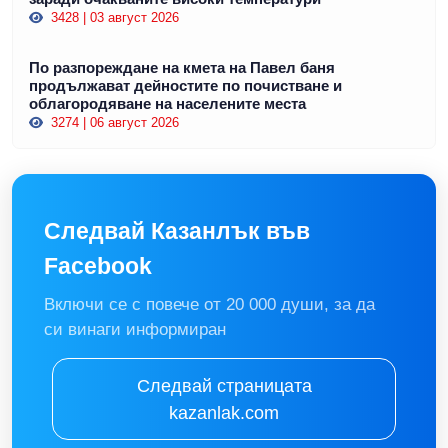
3428 | 03 август 2026
По разпореждане на кмета на Павел баня
продължават дейностите по почистване и
облагородяване на населените места
3274 | 06 август 2026
Следвай Казанлък във
Facebook
Включи се с повече от 20 000 души, за да
си винаги информиран
Следвай страницата
kazanlak.com