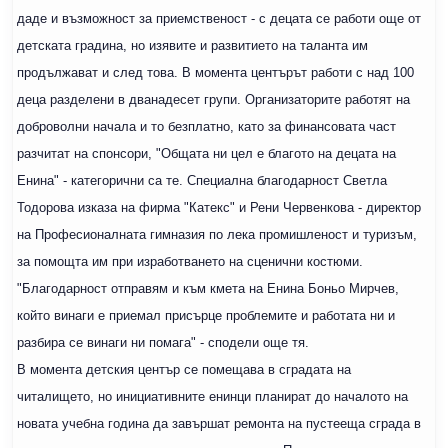
даде и възможност за приемственост - с децата се работи още от
детската градина, но изявите и развитието на таланта им
продължават и след това. В момента центърът работи с над 100
деца разделени в дванадесет групи. Организаторите работят на
доброволни начала и то безплатно, като за финансовата част
разчитат на спонсори, "Общата ни цел е благото на децата на
Енина" - категорични са те. Специална благодарност Светла
Тодорова изказа на фирма "Катекс" и Рени Червенкова - директор
на Професионалната гимназия по лека промишленост и туризъм,
за помощта им при изработването на сценични костюми.
"Благодарност отправям и към кмета на Енина Боньо Мирчев,
който винаги е приемал присърце проблемите и работата ни и
разбира се винаги ни помага" - сподели още тя.
В момента детския център се помещава в сградата на
читалището, но инициативните енинци планират до началото на
новата учебна година да завършат ремонта на пустееща сграда в