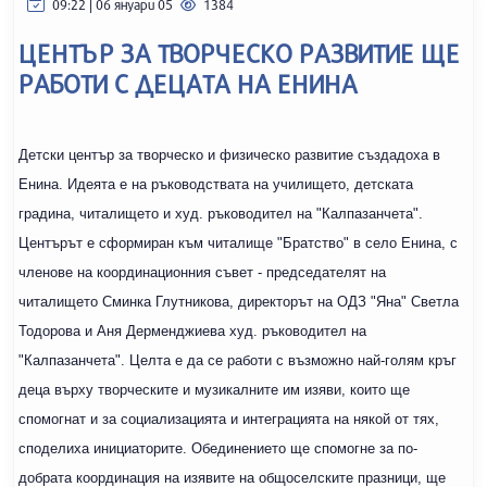
09:22 | 06 януари 05
1384
ЦЕНТЪР ЗА ТВОРЧЕСКО РАЗВИТИЕ ЩЕ
РАБОТИ С ДЕЦАТА НА ЕНИНА
Детски център за творческо и физическо развитие създадоха в
Енина. Идеята е на ръководствата на училището, детската
градина, читалището и худ. ръководител на "Калпазанчета".
Центърът е сформиран към читалище "Братство" в село Енина, с
членове на координационния съвет - председателят на
читалището Сминка Глутникова, директорът на ОДЗ "Яна" Светла
Тодорова и Аня Дерменджиева худ. ръководител на
"Калпазанчета". Целта е да се работи с възможно най-голям кръг
деца върху творческите и музикалните им изяви, които ще
спомогнат и за социализацията и интеграцията на някой от тях,
споделиха инициаторите. Обединението ще спомогне за по-
добрата координация на изявите на общоселските празници, ще