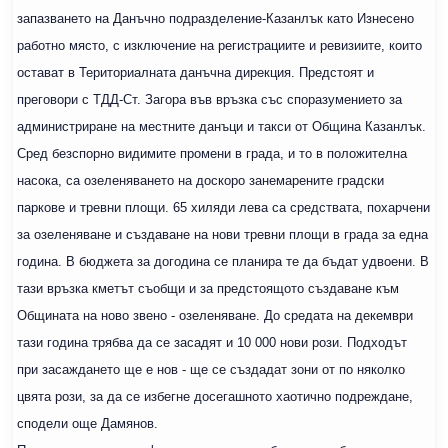
запазването на Данъчно подразделение-Казанлък като Изнесено
работно място, с изключение на регистрациите и ревизиите, които
остават в Териториалната данъчна дирекция. Предстоят и
преговори с ТДД-Ст. Загора във връзка със споразумението за
администриране на местните данъци и такси от Община Казанлък.
Сред безспорно видимите промени в града, и то в положителна
насока, са озеленяването на доскоро занемарените градски
паркове и тревни площи. 65 хиляди лева са средствата, похарчени
за озеленяване и създаване на нови тревни площи в града за една
година. В бюджета за догодина се планира те да бъдат удвоени. В
тази връзка кметът съобщи и за предстоящото създаване към
Общината на ново звено - озеленяване. До средата на декември
тази година трябва да се засадят и 10 000 нови рози. Подходът
при засаждането ще е нов - ще се създадат зони от по няколко
цвята рози, за да се избегне досегашното хаотично подреждане,
сподели още Дамянов.