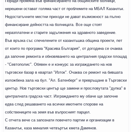
Поради промяна във финансирането на общинските болници,
нерешени остават голяма част от проблемите на МБАЛ Казанлък.
Недостатъчните местни приходи не дават възможност за пълно
финансиране дейността на болницата. Все още стоят
неразплатени и старите задължения на здравното заведение.
Във връзка със спечелените от казанлъшка община проекти, пет
от които по програма "Красива България", от догодина се очаква
да започне ремонта и обновяването на централния градски площад
- "Севтополис". Обявен е и конкурс за изграждането на нов
търговски базар в квартал "Изток". Очаква се ремонт на бившата
изложбена зала на бул. "Ал. Батенберг" и превръщане в Търговски
център. Нов търговски център ще замени и прословутата "дупка" в
централната градска част. Изграждането му обаче ще започне
едва след решаването на всички имотните спорове на
собствениците на земя във въпросният парцел.
С отчета вече са запознати повечето партии и организации в
Казанлък, каза миналия четвъртък кмета Дамянов.