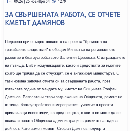
09:26 | 25 ноември 04
1279
ЗА СВЪРШЕНАТА РАБОТА, СЕ ОТЧЕТЕ
КМЕТЪТ ДАМЯНОВ
Подкрепа при осъществяването на проекта "Долината на
тракийските владетели" е обещал Министър на регионалното
развитие и благоустройството Валентин Церовски. С изграждането
на пътища, ВиК и комуникациите, както и средствата за имотите,
които ще трябва да се отчуждят, се е ангажирал министърът. С
тази новина започна отчета си за свършената работа, през
изтеклата година от мандата му, кметът на Общината Стефан
Дамянов. Разплатени стари задължения на Общината, ремонт на
пътища, благоустройствени мероприятия, участие в проекти
привличащи инвестиции, са сред нещата, с които се може да се
похвали новата Общинска администрация в рамките на година
дейност. Като важен момент Стефан Дамянов подчерта