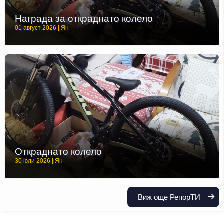
Награда за откраднато колело
01 август 2026 | Ян
Откраднато колело
30 юли 2026 | Ян
Виж още РепорТИ