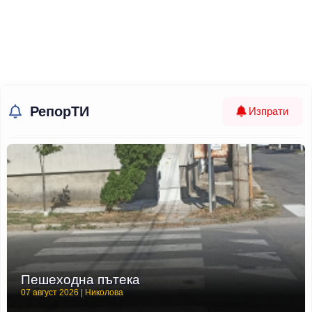
РепорТИ
Изпрати
Пешеходна пътека
07 август 2026 | Николова