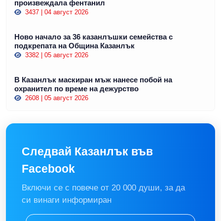
произвеждала фентанил
3437 | 04 август 2026
Ново начало за 36 казанлъшки семейства с
подкрепата на Община Казанлък
3382 | 05 август 2026
В Казанлък маскиран мъж нанесе побой на
охранител по време на дежурство
2608 | 05 август 2026
Следвай Казанлък във
Facebook
Включи се с повече от 20 000 души, за да
си винаги информиран