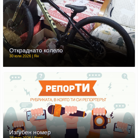
Откраднато колело
30 юли 2026 | Ян
Изгубен номер
28 юли 2026 | Деян