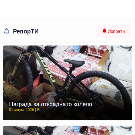
РепорТИ
Изпрати
Награда за откраднато колело
01 август 2026 | Ян