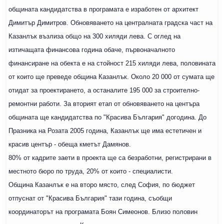
общината кандидатства в програмата е изработен от архитект
Димитър Димитров. Обновяването на централната градска част на
Казанлък възлиза общо на 300 хиляди лева. С оглед на
изтичащата финансова година обаче, първоначалното
финансиране на обекта е на стойност 215 хиляди лева, половината
от които ще преведе община Казанлък. Около 20 000 от сумата ще
отидат за проектирането, а останалите 195 000 за строително-
ремонтни работи. За вторият етап от обновяването на центъра
общината ще кандидатства по "Красива България" догодина. До
Празника на Розата 2005 година, Казанлък ще има естетичен и
красив център - обеща кметът Дамянов.
80% от кадрите заети в проекта ще са безработни, регистрирани в
местното бюро по труда, 20% от които - специалисти.
Община Казанлък е на второ място, след София, по бюджет
отпуснат от "Красива България" тази година, съобщи
координаторът на програмата Боян Симеонов. Близо половин