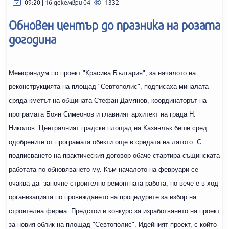
09:20 | 16 декември 04
1332
Обновен център до празника на розата
догодина
Меморандум по проект "Красива България", за началото на
реконструкцията на площад "Севтополис", подписаха миналата
сряда кметът на общината Стефан Дамянов, координаторът на
програмата Боян Симеонов и главният архитект на града Н.
Николов. Централният градски площад на Казанлък беше сред
одобрените от програмата обекти още в средата на лятото. С
подписването на практическия договор обаче стартира същинската
работата по обновяването му. Към началото на февруари се
очаква да започне строително-ремонтната работа, но вече е в ход
организацията по провеждането на процедурите за избор на
строителна фирма. Предстои и конкурс за изработването на проект
за новия облик на площад "Севтополис". Идейният проект, с който