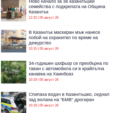
Ново начало за 36 казанлъшки
семейства с подкрепата на Община
Казанлък
12:32 | 05 август 26
В Казанлък маскиран мъж нанесе
побой на охранител по време на
дежурство
10:15 | 05 август 26
34-годишен шофьор се преобърна по
таван с автомобила си в крайпътна
канавка на Хаинбоаз
10:19 | 05 август 26
Спипаха водач в Казанлъшко, седнал
зад волана на “БМВ“ дрогиран
10:19 | 05 август 26