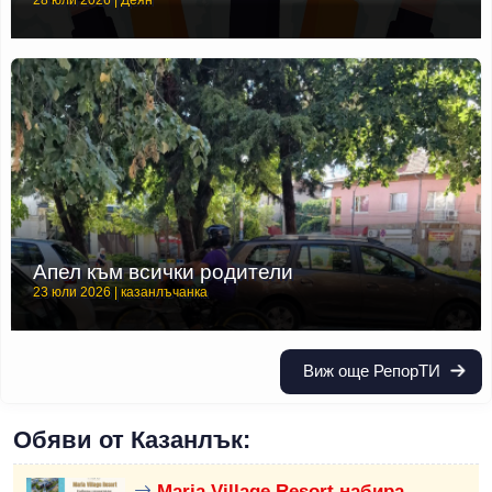
Апел към всички родители
23 юли 2026 | казанлъчанка
Виж още РепорТИ
Обяви от Казанлък:
Maria Village Resort набира