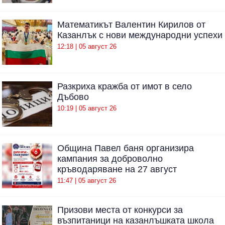
Математикът Валентин Кирилов от
Казанлък с нови международни успехи
12:18 | 05 август 26
Разкриха кражба от имот в село
Дъбово
10:19 | 05 август 26
Община Павел баня организира
кампания за доброволно
кръводаряване на 27 август
11:47 | 05 август 26
Призови места от конкурси за
възпитаници на казанлъшката школа