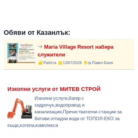
Обяви от Казанлък:
Maria Village Resort набира
служители
Работа
13/07/2026
гр.Павел Баня
Изкопни услуги от МИТЕВ СТРОЙ
Изкопни услуги,багер с
хидрочук,водопровод и
канализация,Пречиствателни станции за
битови отпадни води от ТОПОЛ-ЕКО за
къщи,хотели,комплекси