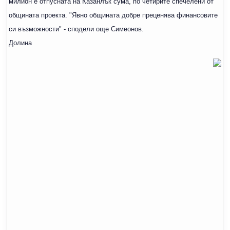
милион е отпусната на Казанлък сума, по четирите спечелени от
общината проекта. "Явно общината добре преценява финансовите
си възможности" - сподели още Симеонов.
Долина