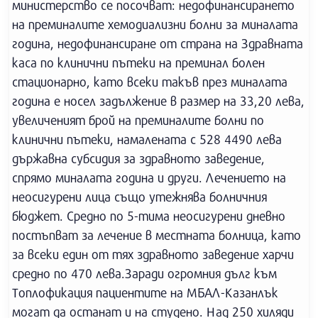
министерство се посочват: недофинансирането
на преминалите хемодиализни болни за миналата
година, недофинансиране от страна на Здравната
каса по клинични пътеки на преминал болен
стационарно, като всеки такъв през миналата
година е носел задължение в размер на 33,20 лева,
увеличеният брой на преминалите болни по
клинични пътеки, намалената с 528 4490 лева
държавна субсидия за здравното заведение,
спрямо миналата година и други. Лечението на
неосигурени лица също утежнява болничния
бюджет. Средно по 5-тима неосигурени дневно
постъпват за лечение в местната болница, като
за всеки един от тях здравното заведение харчи
средно по 470 лева.Заради огромния дълг към
Топлофикация пациентите на МБАЛ-Казанлък
могат да останат и на студено. Над 250 хиляди