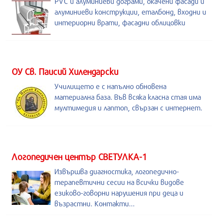
PVC и алуминиеви дограми, окачени фасади и
алуминиеви конструкции, еталбонд, входни и
интериорни врати, фасадни облицовки
ОУ Св. Паисий Хилендарски
Училището е с напълно обновена
материална база. Във всяка класна стая има
мултимедия и лаптоп, свързан с интернет.
Логопедичен център СВЕТУЛКА-1
Извършва диагностика, логопедично-
терапевтични сесии на всички видове
езиково-говорни нарушения при деца и
възрастни. Контакти...