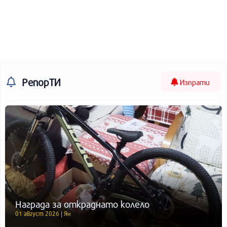
РепорТИ
Изпрати
Награда за откраднато колело
01 август 2026 | Ян