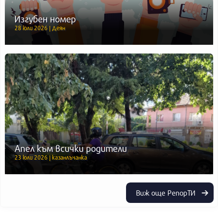
Изгубен номер
28 юли 2026 | Деян
Апел към всички родители
23 юли 2026 | казанлъчанка
Виж още РепорТИ