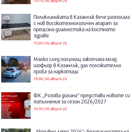
14:14 | 06 август 26
Поликлиниката в Казанлък вече разполага
с нов високотехнологичен апарат за
прецизна диагностика на костното
здраве
15:09 | 06 август 26
Малко след полунощ закопчаха млад
шофьор в Казанлък, дал положителна
проба за наркотици
10:08 | 06 август 26
ФК „Розова долина“ представи новите си
попълнения за сезон 2026/2027
10:39 | 06 август 26
„Активно лято 2026“- безопасността на