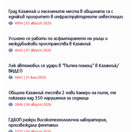
Град Казанлък и населените места в общината са с
еднакъв приоритет в инфраструктурните инвестиции
4994 | 03 август 2026
Усилено се работи по асфалтирането на улици и
междублокови пространства в Казанлък
4643 | 01 август 2026
Лек автомобил се удари в “Пътна помощ“ в Казанлък/
ВИДЕО
4461 | 31 юли 2026
Община Казанлък тества 2 нови камери на пътя, те
показаха над 350 нарушения за седмица
3846 | 04 август 2026
ГДБОП разкри високотехнологична лаборатория,
произвеждала фентанил
3377 | 04 август 2026