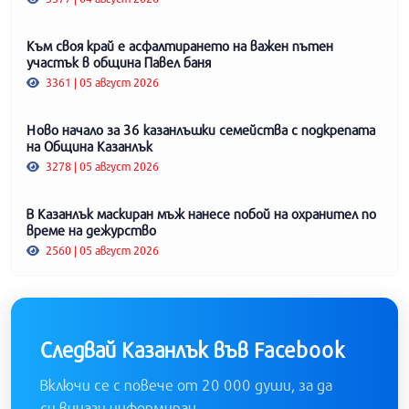
Към своя край е асфалтирането на важен пътен
участък в община Павел баня
3361 | 05 август 2026
Ново начало за 36 казанлъшки семейства с подкрепата
на Община Казанлък
3278 | 05 август 2026
В Казанлък маскиран мъж нанесе побой на охранител по
време на дежурство
2560 | 05 август 2026
Следвай Казанлък във Facebook
Включи се с повече от 20 000 души, за да
си винаги информиран