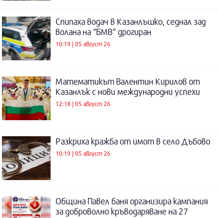
Спипаха водач в Казанлъшко, седнал зад
волана на “БМВ“ дрогиран
10:19 | 05 август 26
Математикът Валентин Кирилов от
Казанлък с нови международни успехи
12:18 | 05 август 26
Разкриха кражба от имот в село Дъбово
10:19 | 05 август 26
Община Павел баня организира кампания
за доброволно кръводаряване на 27