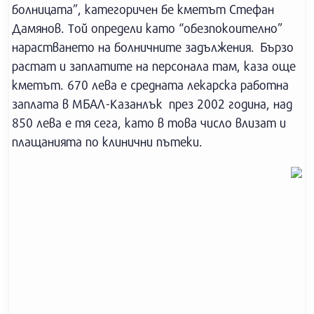
болницата”, категоричен бе кметът Стефан
Дамянов. Той определи като “обезпокоително”
нарастването на болничните задължения. Бързо
растат и заплатите на персонала там, каза още
кметът. 670 лева е средната лекарска работна
заплата в МБАЛ-Казанлък през 2002 година, над
850 лева е тя сега, като в това число влизат и
плащанията по клинични пътеки.