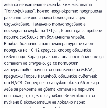
лева са неплатените сметки към местната
“Топлофикация”, която нееднократно предприема
различни санкции спрямо болницата с цел
издължаване. Намалено топлоподаване е
последната мярка на ТЕЦ-а , в опит да си прибере
парите,съобщиха от болничната управа.
В някои болнични стаи температурите са от
порядъка на 10-12 градуса, според общински
съветници. Заради реалната опасност болните да
останат на студено, да се потърсят
алтернативни начини за отопление на МБАЛ,
предложи Георги Каличков, общински съветник
от НДСВ. Според него са нужни около 66 хиляди
лева за ремонта на двата котела на парните
инсталации, с цел осигуряване възможност за
пускане в експлоатация на локално парно