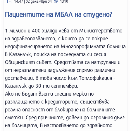
14:47 | 02 декември 04
1310
Пациентите на МБАЛ на студено?
1 милион и 400 хиляди лева от Министерството
на здравеопазването, с които да се покрие
недофинансирането на Многопрофилната болница
в Казанлък, поиска на последната си сесия
Общинският съвет. Средствата са натрупани и
от неразплатени задължения спрямо различни
доставчици, в това число към Топлофикация -
Казанлък до 30-ти септември.
Ако не бъдат взети спешни мерки по
разплащането с кредиторите, съществува
реална опасност от блокиране на болничните
сметки. Сред причините, довели до огромния дълг
на болницата, в настояването до здравното