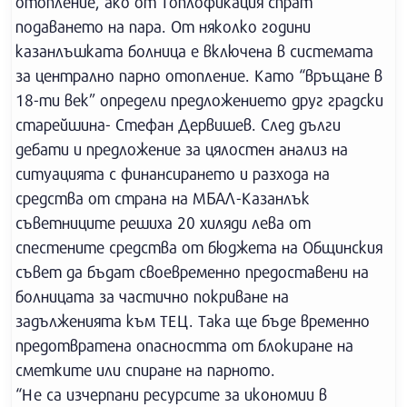
отопление, ако от Топлофикация спрат
подаването на пара. От няколко години
казанлъшката болница е включена в системата
за централно парно отопление. Като “връщане в
18-ти век” определи предложението друг градски
старейшина- Стефан Дервишев. След дълги
дебати и предложение за цялостен анализ на
ситуацията с финансирането и разхода на
средства от страна на МБАЛ-Казанлък
съветниците решиха 20 хиляди лева от
спестените средства от бюджета на Общинския
съвет да бъдат своевременно предоставени на
болницата за частично покриване на
задълженията към ТЕЦ. Така ще бъде временно
предотвратена опасността от блокиране на
сметките или спиране на парното.
“Не са изчерпани ресурсите за икономии в