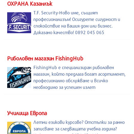
ОХРАНА Казанлък
T.F. Security-Ново име, същият
професионализъм! Осигурете сигурност и
спокойствие на вашия дом или бизнес.
Доказано качество! 0892 045 065
Риболовен магазин FishingHub
FishingHub е специализиран риболовен
магазин, който предлага богат асортимент,
професионално обслужване и всичко
необходимо за успешен излет
Училища Европа
Летни езикови курсове? Отстъпки за ранно
записване за следващата учебна година?