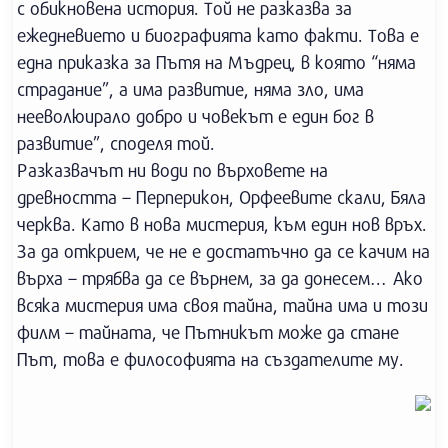
с обикновена история. Той не разказва за
ежедневието и биографията като факти. Това е
една приказка за Пътя на Мъдрец, в която “няма
страдание”, а има развитие, няма зло, има
нееволюирало добро и човекът е един бог в
развитие”, споделя той.
Разказвачът ни води по върховете на
древността – Перперикон, Орфеевите скали, Бяла
черква. Като в нова мистерия, към един нов връх.
За да открием, че не е достатъчно да се качим на
върха – трябва да се върнем, за да донесем… Ако
всяка мистерия има своя тайна, тайна има и този
филм – тайната, че Пътникът може да стане
Път, това е философията на създателите му.