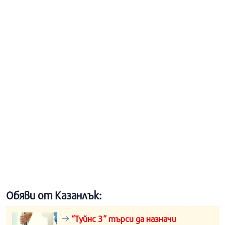
Обяви от Казанлък:
“Туйнс 3“ търси да назначи