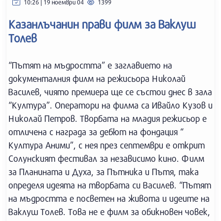
10:26 | 19 ноември 04
1399
Казанлъчанин прави филм за Ваклуш
Толев
“Пътят на мъдростта” е заглавието на
документалния филм на режисьора Николай
Василев, чиято премиера ще се състои днес в зала
“Култура”. Оператори на филма са Ивайло Кузов и
Николай Петров. Творбата на младия режисьор е
отличена с награда за дебют на фондация “
Култура Аними”, с нея през септември е открит
Солунският фестивал за независимо кино. Филм
за Планината и Духа, за Пътника и Пътя, така
определя идеята на творбата си Василев. “Пътят
на мъдростта е посветен на живота и идеите на
Ваклуш Толев. Това не е филм за обикновен човек,