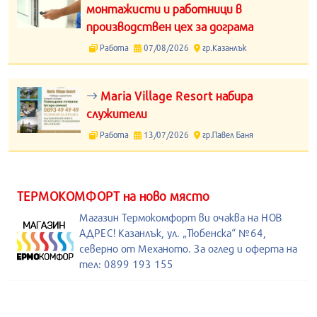
монтажисти и работници в
производствен цех за дограма
Работа
07/08/2026
гр.Казанлък
Maria Village Resort набира
служители
Работа
13/07/2026
гр.Павел Баня
ТЕРМОКОМФОРТ на ново място
Магазин Термокомфорт ви очаква на НОВ
АДРЕС! Казанлък, ул. „Тюбенска“ №64,
северно от Механото. За оглед и оферта на
тел: 0899 193 155