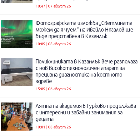
10:47 | 07 август 26
Фотографската изложба „Светлината
можем да я чуем“ на Ивайло Нягалов ще
бъде представена в Казанлък
10:09 | 08 август 26
Поликлиниката в Казанлък вече разполага
с нов високотехнологичен апарат за
прецизна диагностика на костното
здраве
15:09 | 06 август 26
Лятната академия в Гурково продължава
с интересни и забавни занимания за
децата
10:01 | 08 август 26