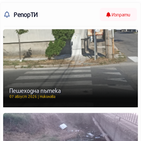
РепорТИ
Изпрати
Пешеходна пътека
07 август 2026 | Николова