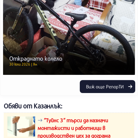
Откраднато колело
30 юли 2026 | Ян
Виж още РепорТИ
Обяви от Казанлък:
“Туйнс 3“ търси да назначи
монтажисти и работници в
производствен цех за дограма