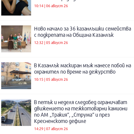
10:14 | 06 август 26
Ново начало за 36 казанлъшки семейства
с подкрепата на Община Казанлък
12:32 | 05 август 26
В Казанлък маскиран мъж нанесе побой на
охранител по време на дежурство
10:15 | 05 август 26
В петък и неделя следобед ограничават
движението на тежкотоварни камиони
по АМ „Тракия“, „Струма“ и през
Кресненското дефиле
14:29 | 07 август 26