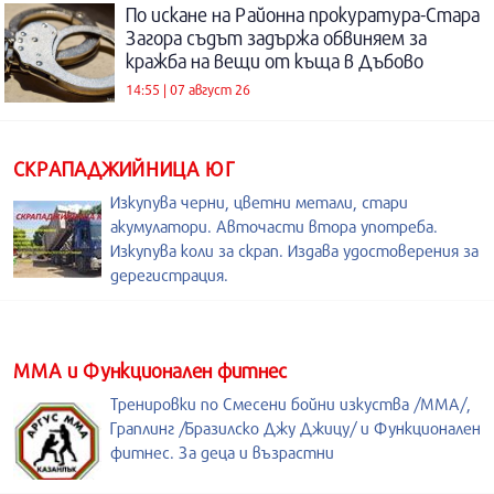
По искане на Районна прокуратура-Стара
Загора съдът задържа обвиняем за
кражба на вещи от къща в Дъбово
14:55 | 07 август 26
СКРАПАДЖИЙНИЦА ЮГ
Изкупува черни, цветни метали, стари
акумулатори. Авточасти втора употреба.
Изкупува коли за скрап. Издава удостоверения за
дерегистрация.
ММА и Функционален фитнес
Тренировки по Смесени бойни изкуства /MMA/,
Граплинг /Бразилско Джу Джицу/ и Функционален
фитнес. За деца и възрастни