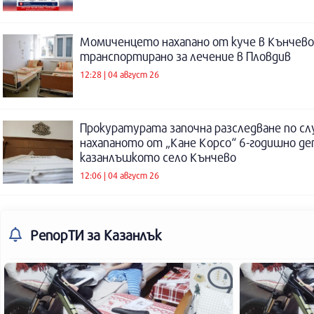
Момиченцето нахапано от куче в Кънчево
транспортирано за лечение в Пловдив
12:28 | 04 август 26
Прокуратурата започна разследване по сл
нахапаното от „Кане Корсо“ 6-годишно де
казанлъшкото село Кънчево
12:06 | 04 август 26
РепорТИ
за Казанлък