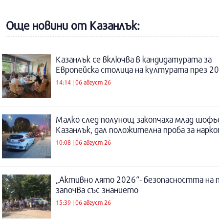
Още новини от Казанлък:
Казанлък се включва в кандидатурата за
Европейска столица на културата през 20
14:14 | 06 август 26
Малко след полунощ закопчаха млад шофь
Казанлък, дал положителна проба за нарк
10:08 | 06 август 26
„Активно лято 2026“- безопасността на 
започва със знанието
15:39 | 06 август 26