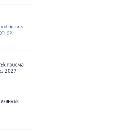
пособност за
ОГНЯР.
ък приема
ез 2027
Казанлък