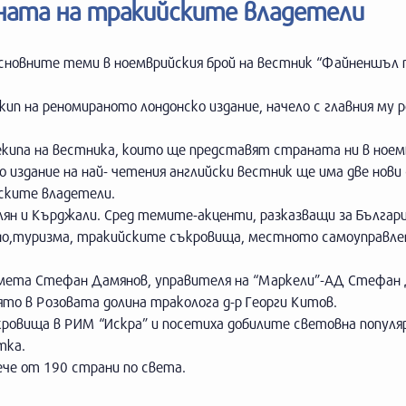
ната на тракийските владетели
сновните теми в ноемврийския брой на вестник “Файненшъл 
кип на реномираното лондонско издание, начело с главния му 
 екипа на вестника, които ще представят страната ни в ноем
 издание на най- четения английски вестник ще има две нови
йските владетели.
ян и Кърджали. Сред темите-акценти, разказващи за Българи
но,туризма, тракийските съкровища, местното самоуправле
кмета Стефан Дамянов, управителя на “Маркели”-АД Стефа
то в Розовата долина траколога д-р Георги Китов.
овища в РИМ “Искра” и посетиха добилите световна популя
тка.
ече от 190 страни по света.