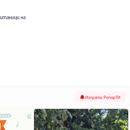
питаници на
Изпрати
РепорТИ