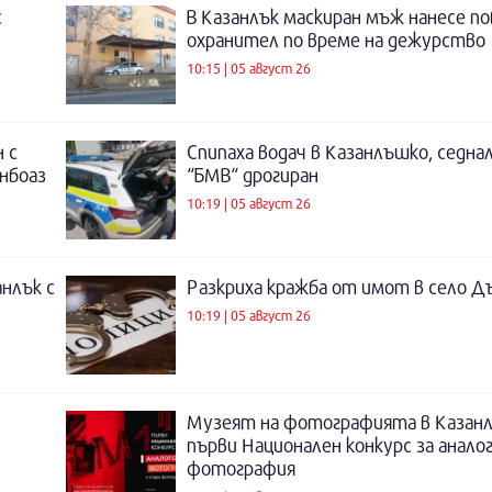
с
В Казанлък маскиран мъж нанесе по
охранител по време на дежурство
10:15 | 05 август 26
 с
Спипаха водач в Казанлъшко, седнал
инбоаз
“БМВ“ дрогиран
10:19 | 05 август 26
нлък с
Разкриха кражба от имот в село Д
10:19 | 05 август 26
Музеят на фотографията в Казанл
първи Национален конкурс за анало
фотография