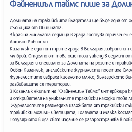
Файненшъл таймс пише за Доли
Долината на тракийските владетели ще бъде една от о
съобщиха от Общината.
В края на миналата седмица в града гостува тричленен е
Антъни Робинсън.
Казанлък е един от трите града в България ,избрани от
му брой. Отделно от това още този уикенд в седмичното
за България и специално за Долината на розите и траки
Освен Казанлък, английските журналисти посетиха Смол
журналистите избраха киселото мляко, българското ви
развиващите се територии.
В Казанлък екипът на “Файненшъл Таймс” интервюира 
и откривателя на уникалните тракийски находки това ля
Журналистите разгледаха изложбата от тракийски съкр
тракийски могили- Светицата, Голямата и Малка косма
Популярното в цял свят издание се разпространява в пов