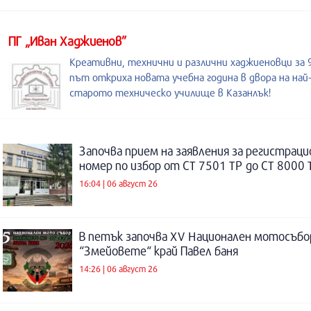
ПГ „Иван Хаджиенов”
Креативни, технични и различни хаджиеновци за 
път откриха новата учебна година в двора на най
старото техническо училище в Казанлък!
Започва прием на заявления за регистраци
номер по избор от СТ 7501 ТР до СТ 8000 
16:04 | 06 август 26
В петък започва XV Национален мотосъбо
“Змейовете“ край Павел баня
14:26 | 06 август 26