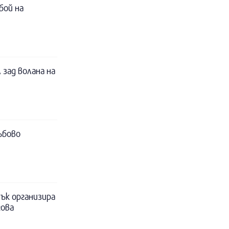
бой на
 зад волана на
ъбово
ък организира
гова