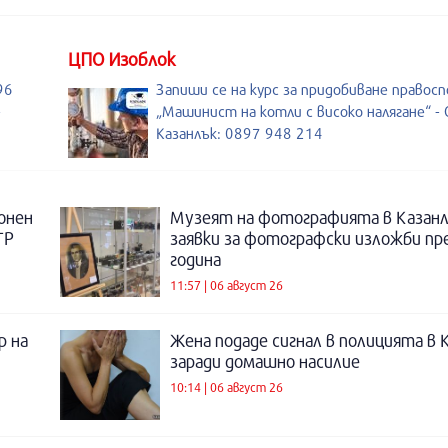
ЦПО Изоблок
96
Запиши се на курс за придобиване правос
-
„Машинист на котли с високо налягане“ - 
Казанлък: 0897 948 214
онен
Музеят на фотографията в Казанл
ТР
заявки за фотографски изложби пр
година
11:57 | 06 август 26
р на
Жена подаде сигнал в полицията в 
заради домашно насилие
10:14 | 06 август 26