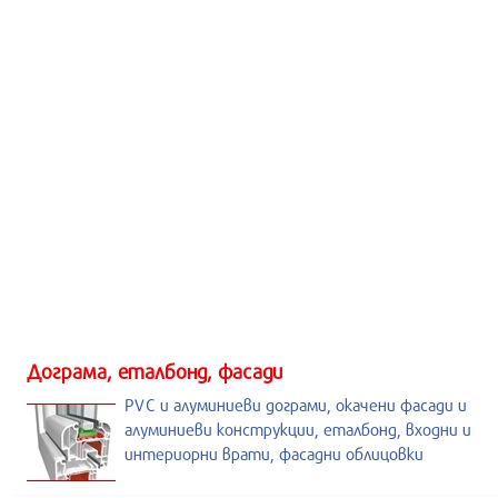
Дограма, еталбонд, фасади
PVC и алуминиеви дограми, окачени фасади и
алуминиеви конструкции, еталбонд, входни и
интериорни врати, фасадни облицовки