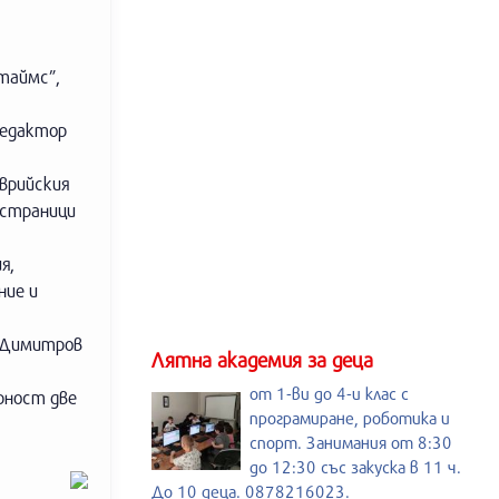
таймс”,
редактор
врийския
 страници
я,
ние и
н Димитров
Лятна академия за деца
от 1-ви до 4-и клас с
рност две
програмиране, роботика и
спорт. Занимания от 8:30
до 12:30 със закуска в 11 ч.
До 10 деца. 0878216023.