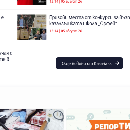
13:14 | 05 август 26
 е
Призови места от конкурси за въз
казанлъшката школа „Орфей“
15:14 | 05 август 26
учая с
те в
Още новини от Казанлък