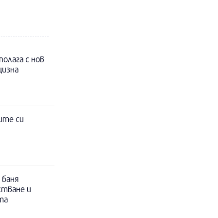
полага с нов
цизна
ите си
 баня
стване и
та