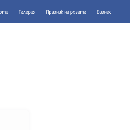
оти
Галерия
Празник на розата
Бизнес