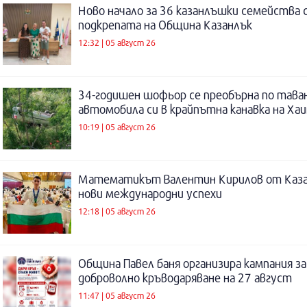
Ново начало за 36 казанлъшки семейства 
подкрепата на Община Казанлък
12:32 | 05 август 26
34-годишен шофьор се преобърна по таван
автомобила си в крайпътна канавка на Ха
10:19 | 05 август 26
Математикът Валентин Кирилов от Каза
нови международни успехи
12:18 | 05 август 26
Община Павел баня организира кампания за
доброволно кръводаряване на 27 август
11:47 | 05 август 26