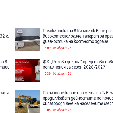
Поликлиниката в Казанлък вече раз
32 г.
високотехнологичен апарат за пре
диагностика на костното здраве
15:09 | 06 август 26
ор в
ФК „Розова долина“ представи нов
отици
попълнения за сезон 2026/2027
10:39 | 06 август 26
пътя
По разпореждане на кмета на Павел
продължават дейностите по почи
облагородяване на населените мес
12:05 | 06 август 26