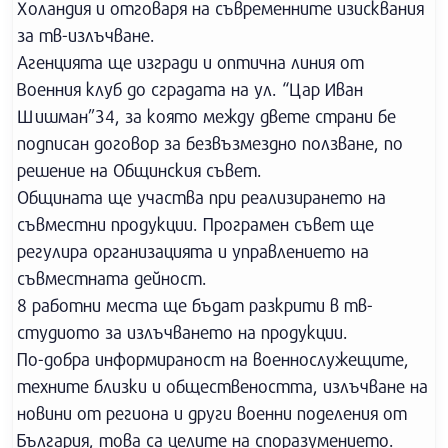
Холандия и отговаря на съвременните изисквания
за тв-излъчване.
Агенцията ще изгради и оптична линия от
Военния клуб до сградата на ул. “Цар Иван
Шишман”34, за която между двете страни бе
подписан договор за безвъзмездно ползване, по
решение на Общинския съвет.
Общината ще участва при реализирането на
съвместни продукции. Програмен съвет ще
регулира организацията и управлението на
съвместната дейност.
8 работни места ще бъдат разкрити в тв-
студиото за излъчването на продукции.
По-добра информираност на военнослужещите,
техните близки и обществеността, излъчване на
новини от региона и други военни поделения от
България, това са целите на споразумението.