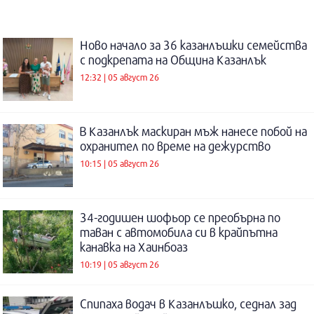
Ново начало за 36 казанлъшки семейства
с подкрепата на Община Казанлък
12:32 | 05 август 26
В Казанлък маскиран мъж нанесе побой на
охранител по време на дежурство
10:15 | 05 август 26
34-годишен шофьор се преобърна по
таван с автомобила си в крайпътна
канавка на Хаинбоаз
10:19 | 05 август 26
Спипаха водач в Казанлъшко, седнал зад