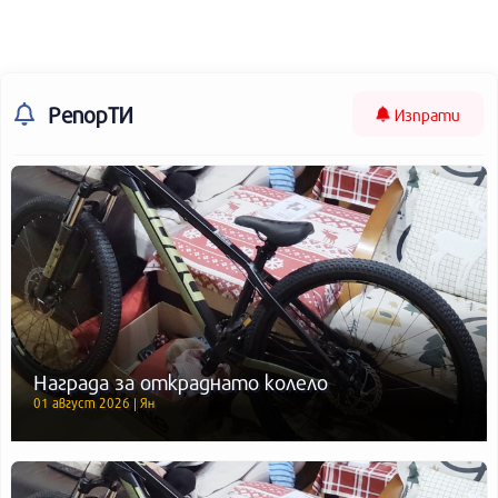
РепорТИ
Изпрати
Награда за откраднато колело
01 август 2026 | Ян