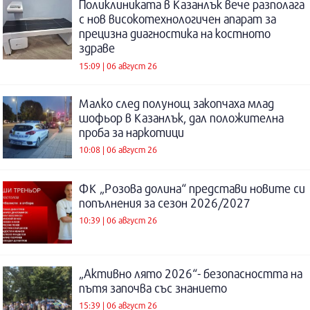
Поликлиниката в Казанлък вече разполага
с нов високотехнологичен апарат за
прецизна диагностика на костното
здраве
15:09 | 06 август 26
Малко след полунощ закопчаха млад
шофьор в Казанлък, дал положителна
проба за наркотици
10:08 | 06 август 26
ФК „Розова долина“ представи новите си
попълнения за сезон 2026/2027
10:39 | 06 август 26
„Активно лято 2026“- безопасността на
пътя започва със знанието
15:39 | 06 август 26