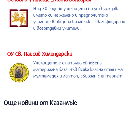
Над 30 години училището ни утвърждава
името си на желано и предпочитано
училище в община Казанлък с квалифицирани
и всеотдайни учители.
ОУ Св. Паисий Хилендарски
Училището е с напълно обновена
материална база. Във всяка класна стая има
мултимедия и лаптоп, свързан с интернет.
Още новини от Казанлък: