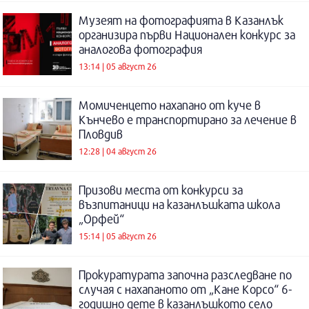
Музеят на фотографията в Казанлък
организира първи Национален конкурс за
аналогова фотография
13:14 | 05 август 26
Момиченцето нахапано от куче в
Кънчево е транспортирано за лечение в
Пловдив
12:28 | 04 август 26
Призови места от конкурси за
възпитаници на казанлъшката школа
„Орфей“
15:14 | 05 август 26
Прокуратурата започна разследване по
случая с нахапаното от „Кане Корсо“ 6-
годишно дете в казанлъшкото село