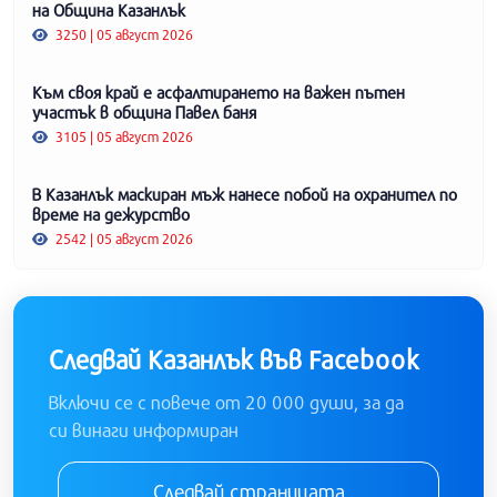
на Община Казанлък
3250 | 05 август 2026
Към своя край е асфалтирането на важен пътен
участък в община Павел баня
3105 | 05 август 2026
В Казанлък маскиран мъж нанесе побой на охранител по
време на дежурство
2542 | 05 август 2026
Следвай Казанлък във Facebook
Включи се с повече от 20 000 души, за да
си винаги информиран
Следвай страницата