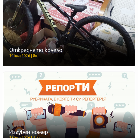
Откраднато колело
30 юли 2026 | Ян
Изгубен номер
28 юли 2026 | Деян