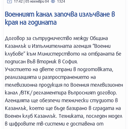
17:42 | 05 ноември 04
1324
Военният канал започва излъчване в
края на годината
Договор за сътрудничество между Община
Казанлък и Изпълнителната агенция “Военни
клубове” към Министерството на отбраната бе
подписан във вторник в София.
Участието на двете страни в подготовката,
реализацията и разпространението на
телевизионна продукция по Военния телевизионен
канал /ВТК/ регламентира въпросният договор.
Агенцията ще обезпечи технически студиото в
Казанлък, което ще бъде базирано в сградата на
Военен клуб Казанлък. Техниката, последен модел
в цифровите тв-системи е доставена от