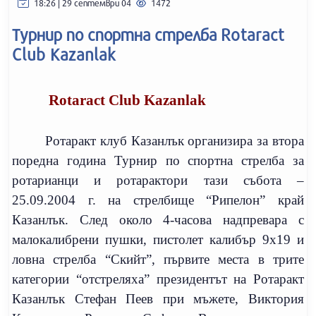
18:26 | 29 септември 04
1472
Турнир по спортна стрелба Rotaract
Club Kazanlak
Rotaract Club Kazanlak
Ротаракт клуб Казанлък организира за втора
поредна година Турнир по спортна стрелба за
ротарианци и ротарактори тази събота –
25.09.2004 г. на стрелбище “Рипелон” край
Казанлък. След около 4-часова надпревара с
малокалибрени пушки, пистолет калибър 9х19 и
ловна стрелба “Скийт”, първите места в трите
категории “отстреляха” президентът на Ротаракт
Казанлък Стефан Пеев при мъжете, Виктория