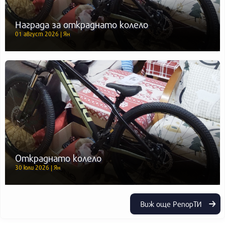
Награда за откраднато колело
01 август 2026 | Ян
Откраднато колело
30 юли 2026 | Ян
Виж още РепорТИ