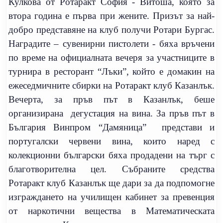
Кулкова от Ротаракт София - Витоша, която за
втора година е първа при жените. Призът за най-
добро представяне на клуб получи Ротари Бургас.
Наградите – сувенирни пистолети - бяха връчени
по време на официалната вечеря за участниците в
турнира в ресторант “Лъки”, който е домакин на
ежеседмичните сбирки на Ротаракт клуб Казанлък.
Вечерта,
за пръв път в Казанлък, беше
организирана
дегустация на вина. За пръв път в
България Винпром “Дамяница”
представи и
португалски червени вина, които наред с
колекционни български бяха продадени на търг с
благотворителна цел. Събраните средства
Ротаракт клуб Казанлък ще дари за да подпомогне
изграждането на училищен кабинет за превенция
от наркотични вещества в Математическата