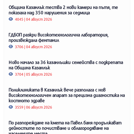
Община Казанлък тества 2 нови камери на пътя, те
показаха над 350 нарушения за седмица
4045 | 04 август 2026
ГДБОП разкри високотехнологична лаборатория,
произвеждала фентанил
3706 | 04 август 2026
Ново начало за 36 казанлъшки семейства с подкрепата
на Община Казанлък
3704 | 05 август 2026
Поликлиниката в Казанлък вече разполага с нов
високотехнологичен апарат за прецизна диагностика на
костното здраве
3559 | 06 август 2026
По разпореждане на кмета на Павел баня продължават
дейностите по почистване и облагородяване на
населените места