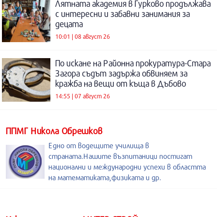
Лятната академия в Гурково продължава
с интересни и забавни занимания за
децата
10:01 | 08 август 26
По искане на Районна прокуратура-Стара
Загора съдът задържа обвиняем за
кражба на вещи от къща в Дъбово
14:55 | 07 август 26
ППМГ Никола Обрешков
Едно от водещите училища в
страната.Нашите възпитаници постигат
национални и международни успехи в областта
на математиката,физиката и др.