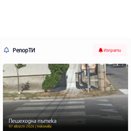
РепорТИ
Изпрати
Пешеходна пътека
07 август 2026 | Николова