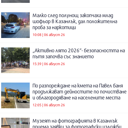
Малко след полунощ закопчаха млад
шофьор в Казанлък, дал положителна
проба за наркотици
10:08 | 06 август 26
„Активно лято 2026“- безопасността на
пътя започва със знанието
15:39 | 06 август 26
По разпореждане на кмета на Павел баня
продължават дейностите по почистване
и облагородяване на населените места
12:05 | 06 август 26
Музеят на фотографията в Казанлък
приема заявки за фотографски изложби