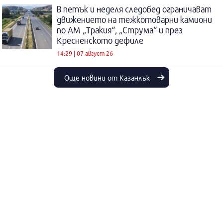
В петък и неделя следобед ограничават
движението на тежкотоварни камиони
по АМ „Тракия“, „Струма“ и през
Кресненското дефиле
14:29 | 07 август 26
Още новини от Казанлък