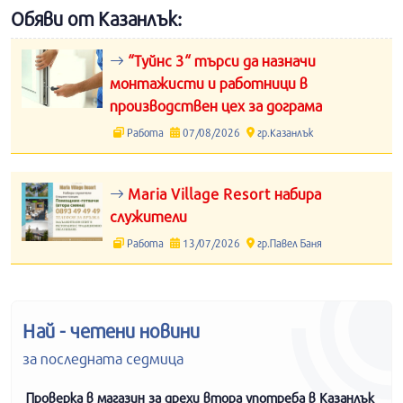
Обяви от Казанлък:
“Туйнс 3“ търси да назначи
монтажисти и работници в
производствен цех за дограма
Работа
07/08/2026
гр.Казанлък
Maria Village Resort набира
служители
Работа
13/07/2026
гр.Павел Баня
Най - четени новини
за последната седмица
Проверка в магазин за дрехи втора употреба в Казанлък