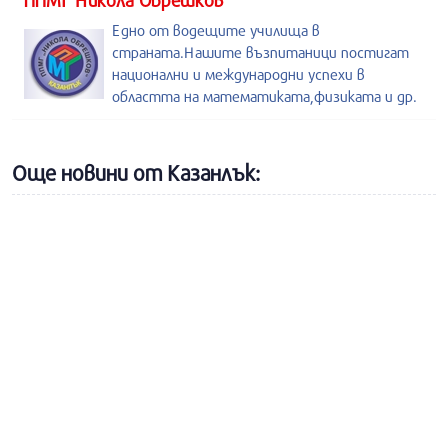
ППМГ Никола Обрешков
Едно от водещите училища в
страната.Нашите възпитаници постигат
национални и международни успехи в
областта на математиката,физиката и др.
Още новини от Казанлък: