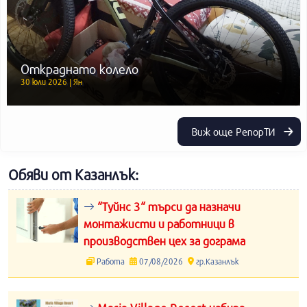
Откраднато колело
30 юли 2026 | Ян
Виж още РепорТИ
Обяви от Казанлък:
“Туйнс 3“ търси да назначи
монтажисти и работници в
производствен цех за дограма
Работа
07/08/2026
гр.Казанлък