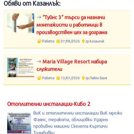
Обяви от Казанлък:
“Туйнс 3“ търси да назначи
монтажисти и работници в
производствен цех за дограма
Работа
07/08/2026
гр.Казанлък
Maria Village Resort набира
служители
Работа
13/07/2026
гр.Павел Баня
Отоплителни инсталации-Кибо 2
ВиК и отоплителни инсталации ВиК мрежи
Фаянс, теракота, облицовки Ударно
пробивни машини Скелета Къртачи
Трамбовки