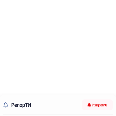
РепорТИ
Изпрати