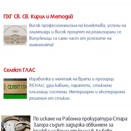
ПХГ Св. Св. Кирил и Методий
Висок професионализъм на колектива, успехи на
олимпиади и висок процент на реализирали се
випускници са само част от успехите на
гимназията!
Селект ГЛАС
Изработка и монтаж на врати и прозорци
REHAU, душ кабини, парапети, стъклени
плъзгащи системи. Интериорни и екстерирони
решения от стъкло.
По искане на Районна прокуратура-Стара
Загора съдът задържа обвиняем за
кражба на вещи от къща в Дъбово