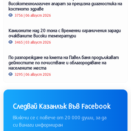
високотехнологичен апарат за прецизна диагностика на
костното здраве
3756 | 06 август 2026
Камионите над 20 тона с временни ограничения заради
очакваните високи температури
3465 | 03 август 2026
По разпореждане на кмета на Павел баня продължават
дейностите по почистване и облагородяване на
населените места
3295 | 06 август 2026
Следвай Казанлък във Facebook
Включи се с повече от 20 000 души, за да
си винаги информиран