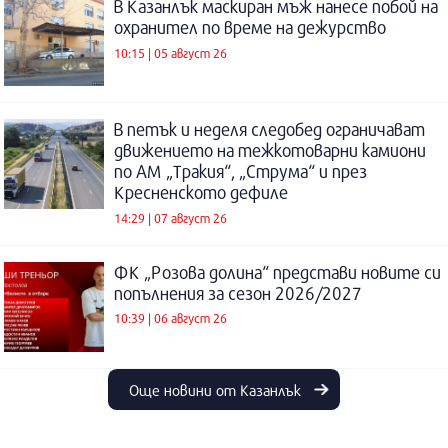
В Казанлък маскиран мъж нанесе побой на
охранител по време на дежурство
10:15 | 05 август 26
В петък и неделя следобед ограничават
движението на тежкотоварни камиони
по АМ „Тракия“, „Струма“ и през
Кресненското дефиле
14:29 | 07 август 26
ФК „Розова долина“ представи новите си
попълнения за сезон 2026/2027
10:39 | 06 август 26
Още новини от Казанлък