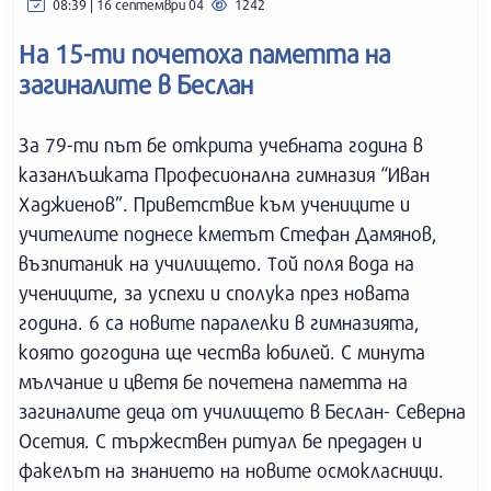
08:39 | 16 септември 04
1242
На 15-ти почетоха паметта на
загиналите в Беслан
За 79-ти път бе открита учебната година в
казанлъшката Професионална гимназия “Иван
Хаджиенов”. Приветствие към учениците и
учителите поднесе кметът Стефан Дамянов,
възпитаник на училището. Той поля вода на
учениците, за успехи и сполука през новата
година. 6 са новите паралелки в гимназията,
която догодина ще чества юбилей. С минута
мълчание и цветя бе почетена паметта на
загиналите деца от училището в Беслан- Северна
Осетия. С тържествен ритуал бе предаден и
факелът на знанието на новите осмокласници.