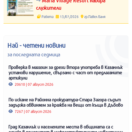
Maria Village Resort набира
служители
Работа
13/07/2026
гр.Павел Баня
Най - четени новини
за последната седмица
Проверка в магазин за дрехи втора употреба в Казанлък
установи нарушение, свързано с част от предлаганите
артикули
20610 | 07 август 2026
По искане на Районна прокуратура-Стара Загора съдът
задържа обвиняем за кражба на вещи от къща в Дъбово
7267 | 07 август 2026
Град Казанлък и населените места в общината са с
еднакъв приоритет в инфраструктурните инвестиции