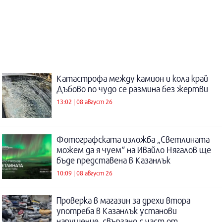
Катастрофа между камион и кола край
Дъбово по чудо се размина без жертви
13:02 | 08 август 26
Фотографската изложба „Светлината
можем да я чуем“ на Ивайло Нягалов ще
бъде представена в Казанлък
10:09 | 08 август 26
Проверка в магазин за дрехи втора
употреба в Казанлък установи
нарушение, свързано с част от