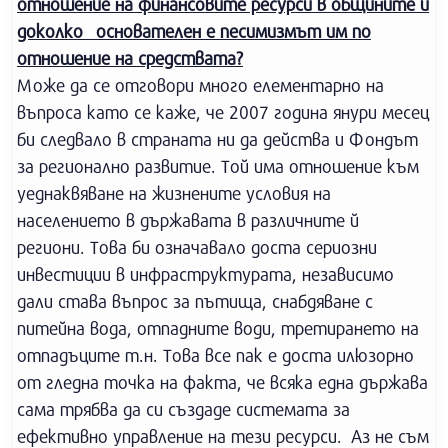
отношение на финансовите ресурси в общините и
доколко основателен е песимизмът им по
отношение на средствата?
Може да се отговори много елементарно на
въпроса като се каже, че 2007 година янури месец
би следвало в страната ни да действа и Фондът
за регионално развитие. Той има отношение към
уеднаквяване на жизнените условия на
населението в държавата в различните й
региони. Това би означавало доста сериозни
инвестиции в инфраструктурата, независимо
дали става въпрос за пътища, снабдяване с
питейна вода, отпадните води, третирането на
отпадъците т.н. Това все пак е доста илюзорно
от гледна точка на факта, че всяка една държава
сама трябва да си създаде системата за
ефективно управление на тези ресурси. Аз не съм