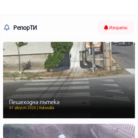
РепорТИ
Изпрати
Пешеходна пътека
07 август 2026 | Николова