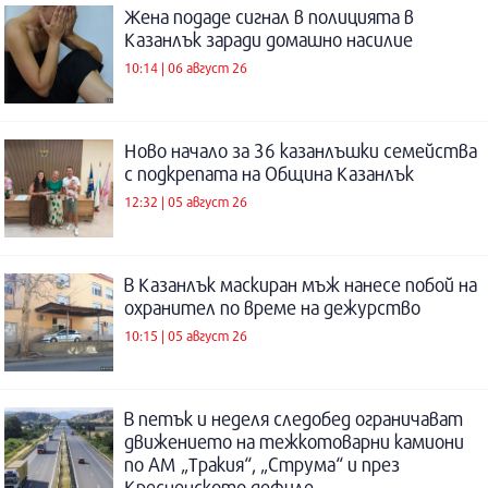
Жена подаде сигнал в полицията в
Казанлък заради домашно насилие
10:14 | 06 август 26
Ново начало за 36 казанлъшки семейства
с подкрепата на Община Казанлък
12:32 | 05 август 26
В Казанлък маскиран мъж нанесе побой на
охранител по време на дежурство
10:15 | 05 август 26
В петък и неделя следобед ограничават
движението на тежкотоварни камиони
по АМ „Тракия“, „Струма“ и през
Кресненското дефиле