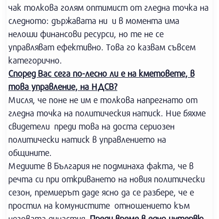
чак толкова голям оптимист от гледна точка на
следното: държавата ни и в момента има
нелоши финансови ресурси, но те не се
управляват ефективно. Това го казвам съвсем
категорично.
Според Вас сега по-лесно ли е на кметовете, в
това управление, на НДСВ?
Мисля, че поне не им е толкова напрегнато от
гледна точка на политическия натиск. Ние бяхме
свидетели преди това на доста сериозен
политически натиск в управлението на
общините.
Медиите в България не подминаха факта, че в
речта си при откриването на новия политически
сезон, премиерът даде ясно да се разбере, че е
простил на комунистите отношението към
неговата династия.
Преди време в едно интервю,