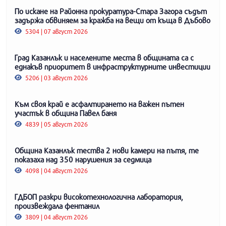
По искане на Районна прокуратура-Стара Загора съдът
задържа обвиняем за кражба на вещи от къща в Дъбово
5304 | 07 август 2026
Град Казанлък и населените места в общината са с
еднакъв приоритет в инфраструктурните инвестиции
5206 | 03 август 2026
Към своя край е асфалтирането на важен пътен
участък в община Павел баня
4839 | 05 август 2026
Община Казанлък тества 2 нови камери на пътя, те
показаха над 350 нарушения за седмица
4098 | 04 август 2026
ГДБОП разкри високотехнологична лаборатория,
произвеждала фентанил
3809 | 04 август 2026