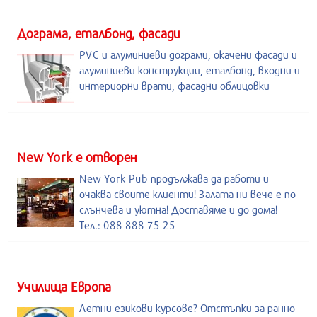
Дограма, еталбонд, фасади
PVC и алуминиеви дограми, окачени фасади и
алуминиеви конструкции, еталбонд, входни и
интериорни врати, фасадни облицовки
New York е отворен
New York Pub продължава да работи и
очаква своите клиенти! Залата ни вече е по-
слънчева и уютна! Доставяме и до дома!
Тел.: 088 888 75 25
Училища Европа
Летни езикови курсове? Отстъпки за ранно