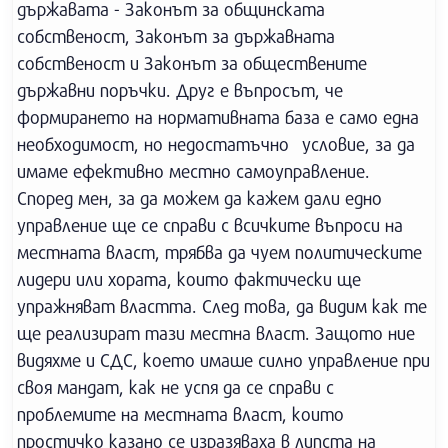
държавата - Законът за общинската
собственост, Законът за държавната
собственост и Законът за обществените
държавни поръчки. Друг е въпросът, че
формирането на нормативната база е само една
необходимост, но недостатъчно условие, за да
имаме ефективно местно самоуправление.
Според мен, за да можем да кажем дали едно
управление ще се справи с всичките въпроси на
местната власт, трябва да чуем политическите
лидери или хората, които фактически ще
упражняват властта. След това, да видим как те
ще реализират тази местна власт. Защото ние
видяхме и СДС, което имаше силно управление при
своя мандат, как не успя да се справи с
проблемите на местната власт, които
простичко казано се изразяваха в липста на