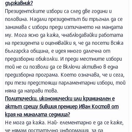
държавник?
Президентските избори са след две години и
половина. Надали президентът би тръгнал да се
занимава с избори преди изтичането на мандата
му. Мога ясно да кажа, чнаблюдавайки работата
на президента и оценявайки я, че да посети всяка
българска община, е идея много далечна от
предизборни обиколки. И преди местните избори
той не си позволи да се включи активно в една
предизборна програма. Което означава, че и сега,
при тези предстоящи парламентарни избори, той
няма да направи това.
Политически, икономически или криминален е
актът срещу бившия премиер Иван Костов от
края на миналата седмица?
Не мога да кажа. Най- елементарно е да се каже,
че нямам достатъчно информация, за да