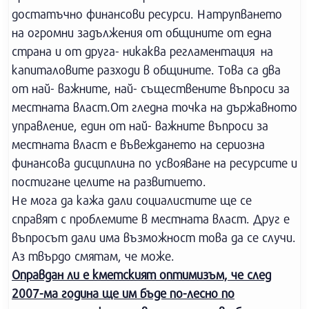
достатъчно финансови ресурси. Натрупването
на огромни задължения от общините от една
страна и от друга- никаква регламентация на
капиталовите разходи в общините. Това са два
от най- важните, най- съществените въпроси за
местната власт.От гледна точка на държавното
управление, един от най- важните въпроси за
местната власт е въвеждането на сериозна
финансова дисциплина по усвояване на ресурсите и
постигане целите на развитието.
Не мога да кажа дали социалистите ще се
справят с проблемите в местната власт. Друг е
въпросът дали има възможност това да се случи.
Аз твърдо смятам, че може.
Оправдан ли е кметският оптимизъм, че след
2007-ма година ще им бъде по-лесно по