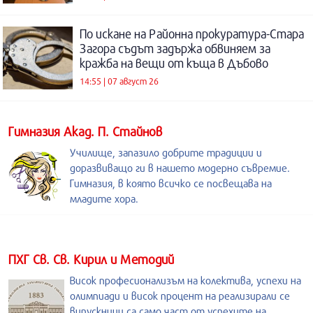
По искане на Районна прокуратура-Стара
Загора съдът задържа обвиняем за
кражба на вещи от къща в Дъбово
14:55 | 07 август 26
Гимназия Акад. П. Стайнов
Училище, запазило добрите традиции и
доразвиващо ги в нашето модерно съвремие.
Гимназия, в която всичко се посвещава на
младите хора.
ПХГ Св. Св. Кирил и Методий
Висок професионализъм на колектива, успехи на
олимпиади и висок процент на реализирали се
випускници са само част от успехите на