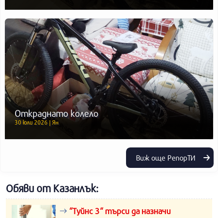
Откраднато колело
30 юли 2026 | Ян
Виж още РепорТИ
Обяви от Казанлък:
“Туйнс 3“ търси да назначи