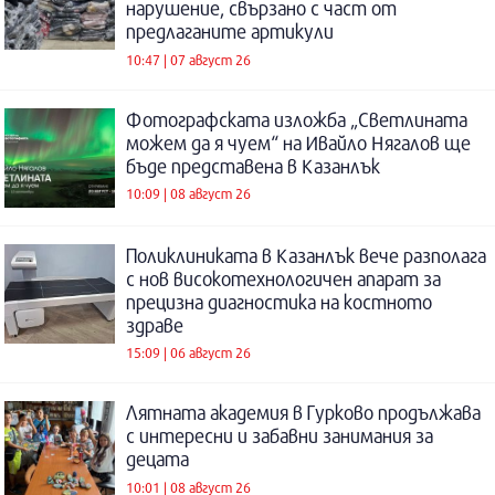
нарушение, свързано с част от
предлаганите артикули
10:47 | 07 август 26
Фотографската изложба „Светлината
можем да я чуем“ на Ивайло Нягалов ще
бъде представена в Казанлък
10:09 | 08 август 26
Поликлиниката в Казанлък вече разполага
с нов високотехнологичен апарат за
прецизна диагностика на костното
здраве
15:09 | 06 август 26
Лятната академия в Гурково продължава
с интересни и забавни занимания за
децата
10:01 | 08 август 26