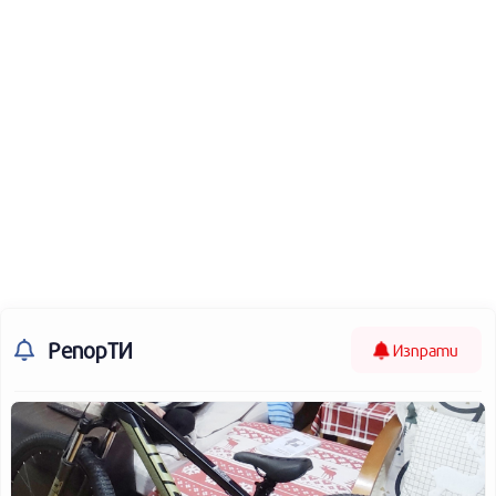
РепорТИ
Изпрати