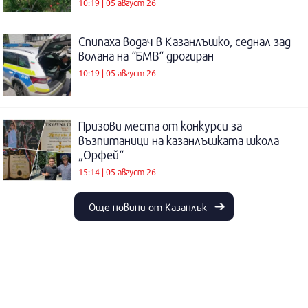
10:19 | 05 август 26
Спипаха водач в Казанлъшко, седнал зад
волана на “БМВ“ дрогиран
10:19 | 05 август 26
Призови места от конкурси за
възпитаници на казанлъшката школа
„Орфей“
15:14 | 05 август 26
Още новини от Казанлък