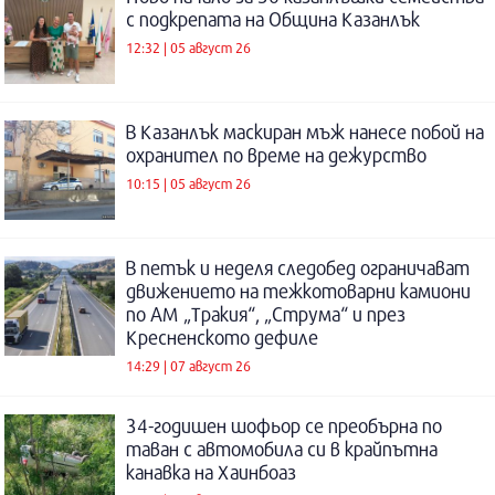
с подкрепата на Община Казанлък
12:32 | 05 август 26
В Казанлък маскиран мъж нанесе побой на
охранител по време на дежурство
10:15 | 05 август 26
В петък и неделя следобед ограничават
движението на тежкотоварни камиони
по АМ „Тракия“, „Струма“ и през
Кресненското дефиле
14:29 | 07 август 26
34-годишен шофьор се преобърна по
таван с автомобила си в крайпътна
канавка на Хаинбоаз