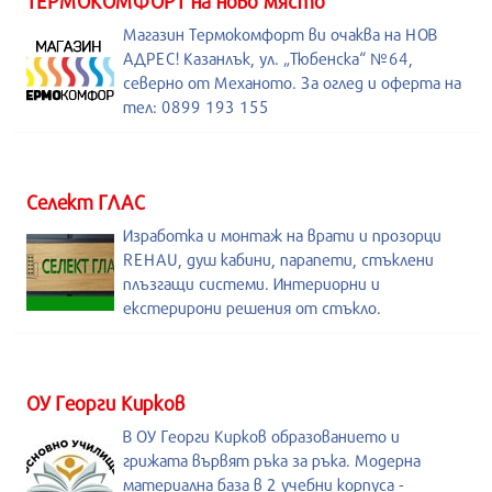
ТЕРМОКОМФОРТ на ново място
Магазин Термокомфорт ви очаква на НОВ
АДРЕС! Казанлък, ул. „Тюбенска“ №64,
северно от Механото. За оглед и оферта на
тел: 0899 193 155
Селект ГЛАС
Изработка и монтаж на врати и прозорци
REHAU, душ кабини, парапети, стъклени
плъзгащи системи. Интериорни и
екстерирони решения от стъкло.
ОУ Георги Кирков
В ОУ Георги Кирков образованието и
грижата вървят ръка за ръка. Модерна
материална база в 2 учебни корпуса -