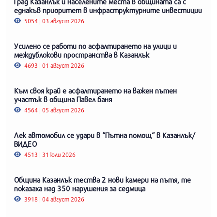
Град Казанлък и населените места в общината са с
еднакъв приоритет в инфраструктурните инвестиции
5054 | 03 август 2026
Усилено се работи по асфалтирането на улици и
междублокови пространства в Казанлък
4693 | 01 август 2026
Към своя край е асфалтирането на важен пътен
участък в община Павел баня
4564 | 05 август 2026
Лек автомобил се удари в “Пътна помощ“ в Казанлък/
ВИДЕО
4513 | 31 юли 2026
Община Казанлък тества 2 нови камери на пътя, те
показаха над 350 нарушения за седмица
3918 | 04 август 2026