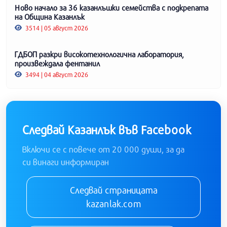
Ново начало за 36 казанлъшки семейства с подкрепата
на Община Казанлък
3514 | 05 август 2026
ГДБОП разкри високотехнологична лаборатория,
произвеждала фентанил
3494 | 04 август 2026
Следвай Казанлък във Facebook
Включи се с повече от 20 000 души, за да
си винаги информиран
Следвай страницата
kazanlak.com