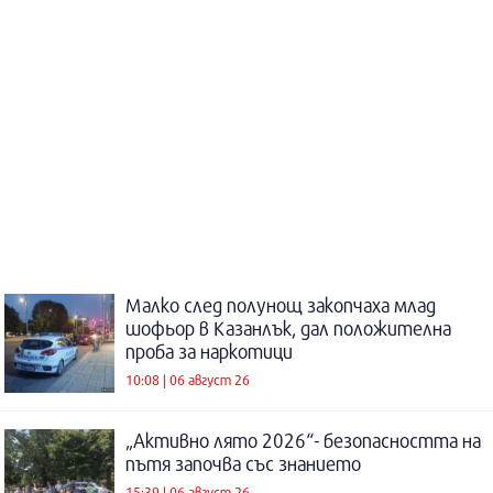
Малко след полунощ закопчаха млад
шофьор в Казанлък, дал положителна
проба за наркотици
10:08 | 06 август 26
„Активно лято 2026“- безопасността на
пътя започва със знанието
15:39 | 06 август 26