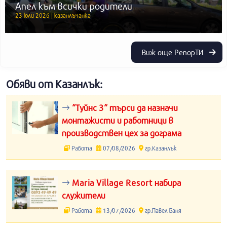
Апел към всички родители
23 юли 2026 | казанлъчанка
Виж още РепорТИ
Обяви от Казанлък:
“Туйнс 3“ търси да назначи
монтажисти и работници в
производствен цех за дограма
Работа
07/08/2026
гр.Казанлък
Maria Village Resort набира
служители
Работа
13/07/2026
гр.Павел Баня