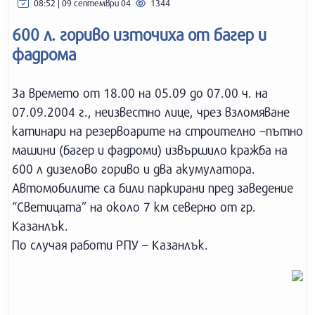
08:52 | 09 септември 04
1344
600 л. гориво източиха от багер и
фадрома
За времето от 18.00 на 05.09 до 07.00 ч. на
07.09.2004 г., неизвестно лице, чрез взломяване
катинари на резервоарите на строително –пътно
машини (багер и фадроми) извършило кражба на
600 л дизелово гориво и два акумулатора.
Автомобилите са били паркирани пред заведение
“Светицата” на около 7 км северно от гр.
Казанлък.
По случая работи РПУ – Казанлък.