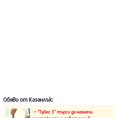
Обяви от Казанлък:
“Туйнс 3“ търси да назначи