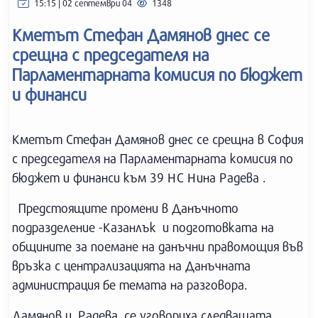
15:15 | 02 септември 04
1348
Кметът Стефан Дамянов днес се
срещна с председателя на
Парламентарната комисия по бюджет
и финанси
Кметът Стефан Дамянов днес се срещна в София
с председателя на Парламентарната комисия по
бюджет и финанси към 39 НС Нина Радева .
Предстоящите промени в Данъчното
подразделение -Казанлък и подготовката на
общините за поемане на данъчни правомощия във
връзка с централизацията на Данъчната
администрация бе темата на разговора.
Дамянов и Радева се уговориха следващата