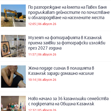
По разпореждане на кмета на Павел баня
продължават дейностите по почистване
и облагородяване на населените места
12:05 | 06 август 26
Музеят на фотографията в Казанлък
приема заявки за фотографски изложби
през 2027 година
11:57 | 06 август 26
Жена подаде сигнал в полицията в
Казанлък заради домашно насилие
10:14 | 06 август 26
Ново начало за 36 казанлъшки семейства
с подкрепата на Община Казанлък
12:32 | 05 август 26