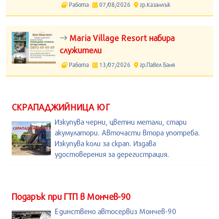
Работа
07/08/2026
гр.Казанлък
Maria Village Resort набира
служители
Работа
13/07/2026
гр.Павел Баня
СКРАПАДЖИЙНИЦА ЮГ
Изкупува черни, цветни метали, стари
акумулатори. Авточасти втора употреба.
Изкупува коли за скрап. Издава
удостоверения за дерегистрация.
Подарък при ГТП в Мончев-90
Единствено автосервиз Мончев-90