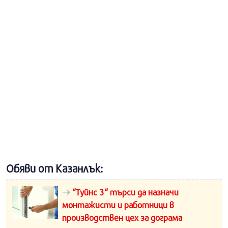
Обяви от Казанлък:
“Туйнс 3“ търси да назначи
монтажисти и работници в
производствен цех за дограма