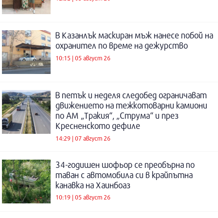
В Казанлък маскиран мъж нанесе побой на
охранител по време на дежурство
10:15 | 05 август 26
В петък и неделя следобед ограничават
движението на тежкотоварни камиони
по АМ „Тракия“, „Струма“ и през
Кресненското дефиле
14:29 | 07 август 26
34-годишен шофьор се преобърна по
таван с автомобила си в крайпътна
канавка на Хаинбоаз
10:19 | 05 август 26