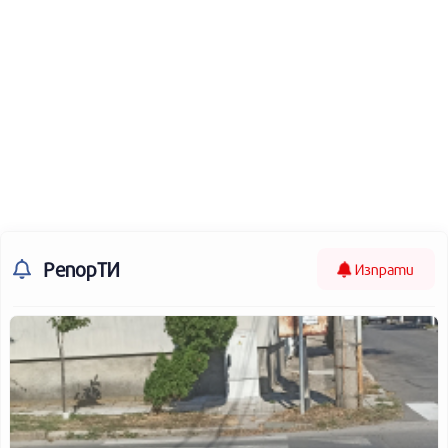
РепорТИ
Изпрати