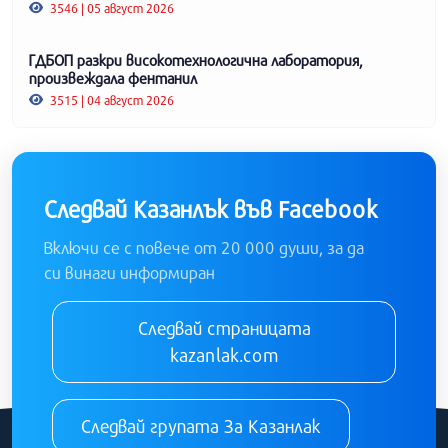
3546 | 05 август 2026
ГДБОП разкри високотехнологична лаборатория,
произвеждала фентанил
3515 | 04 август 2026
Следвай Казанлък във Facebook
Включи се с повече от 20 000 души, за да
си винаги информиран
Следвай страницата
kazanlak.com
Следвай групата За Казанлак