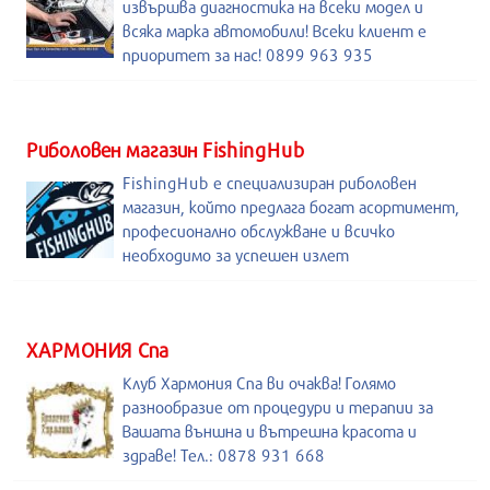
извършва диагностика на всеки модел и
всяка марка автомобили! Всеки клиент е
приоритет за нас! 0899 963 935
Риболовен магазин FishingHub
FishingHub е специализиран риболовен
магазин, който предлага богат асортимент,
професионално обслужване и всичко
необходимо за успешен излет
ХАРМОНИЯ Спа
Клуб Хармония Спа ви очаква! Голямо
разнообразие от процедури и терапии за
Вашата външна и вътрешна красота и
здраве! Тел.: 0878 931 668