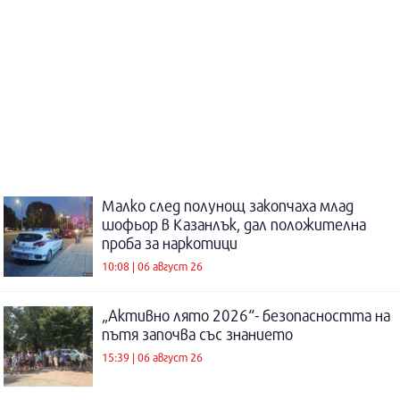
Малко след полунощ закопчаха млад
шофьор в Казанлък, дал положителна
проба за наркотици
10:08 | 06 август 26
„Активно лято 2026“- безопасността на
пътя започва със знанието
15:39 | 06 август 26