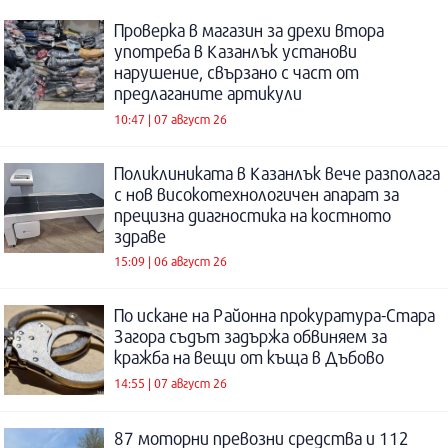
Проверка в магазин за дрехи втора
употреба в Казанлък установи
нарушение, свързано с част от
предлаганите артикули
10:47 | 07 август 26
Поликлиниката в Казанлък вече разполага
с нов високотехнологичен апарат за
прецизна диагностика на костното
здраве
15:09 | 06 август 26
По искане на Районна прокуратура-Стара
Загора съдът задържа обвиняем за
кражба на вещи от къща в Дъбово
14:55 | 07 август 26
87 моторни превозни средства и 112