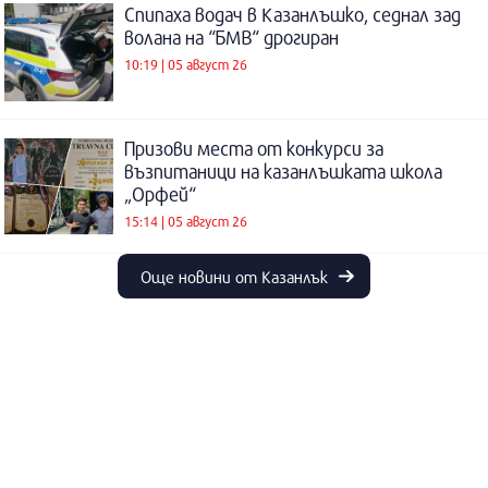
Спипаха водач в Казанлъшко, седнал зад
волана на “БМВ“ дрогиран
10:19 | 05 август 26
Призови места от конкурси за
възпитаници на казанлъшката школа
„Орфей“
15:14 | 05 август 26
Още новини от Казанлък