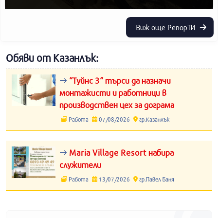
Виж още РепорТИ
Обяви от Казанлък:
“Туйнс 3“ търси да назначи
монтажисти и работници в
производствен цех за дограма
Работа
07/08/2026
гр.Казанлък
Maria Village Resort набира
служители
Работа
13/07/2026
гр.Павел Баня