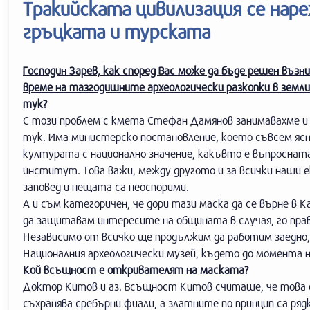
Тракийската цивилизация се нар
гръцката и турската
Господин Зарев, как според Вас може да бъде решен въ
време на тазгодишните археологически разкопки в земли
тук?
С този проблем с кмета Стефан Дамянов занимавахме 
тук. Има министерско постановление, което съвсем ясн
културата с национално значение, какъвто е въпросната
институт. Това важи, между другото и за всички наши 
заповед и нещата са неоспорими.
А и съм категоричен, че дори тази маска да се върне в К
да защитавам интересите на общината в случая, го прав
Независимо от всичко ще продължим да работим заедно,
Националния археологически музей, където до момента н
Кой всъщност е откривателят на маската?
Доктор Китов и аз. Всъщност Китов считаше, че това е 
съхранява сребърни фиали, а златните по принцип са ря