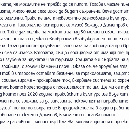
ата, че могилите не трябва да се пипат. Тогава имахме пъл
нията, много неща сега щяха да бъдат съхранени. Вече доста
 са различни. Траките имат невероятно разнообразна култура.
олега от Националния исторически музей Божидар Димитров е
. Той е дал оценка на маската за над 50 милиона евро, тя ра
никални, но тази оценка невъобразимо възбужда апетитите на
ена. Тазгодишните проучвания започнаха на гробницата при Ор
 няма да излезе. Втората, също непощадена от иманярите, п
о изгубена за науката и за туризма. Същата е и съдбата на 
робница, с големи каменни плочи. Оказа се, че проучванията
 и той в Старосел остават безценни за тракологията, защот
ги социализираме – прокарваме ток, вкарваме системи за охран
 тях, което кореспондира с посещаемостта им. Ще ми се тук
ред които през 2020 година тракийската култура ще бъде хит 
омента се грижим, за да запазим за поколенията направенит
уша”, по чието съхранение в продължение на 9 години работ
збиране от кмета Дамянов, в момента с негова помощ
дил е разговори с министър Шулева, миналогодишният проект