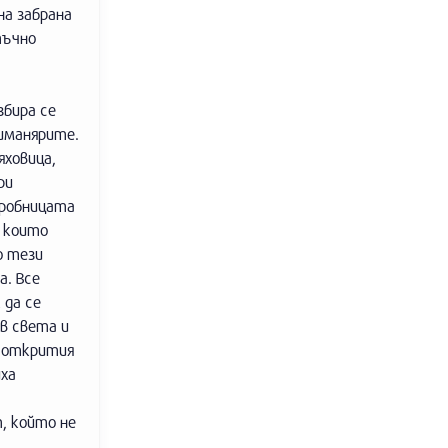
на забрана
тъчно
збира се
 иманярите.
яховица,
ри
гробницата
, които
о тези
а. Все
 да се
в света и
е открития
иха
, който не