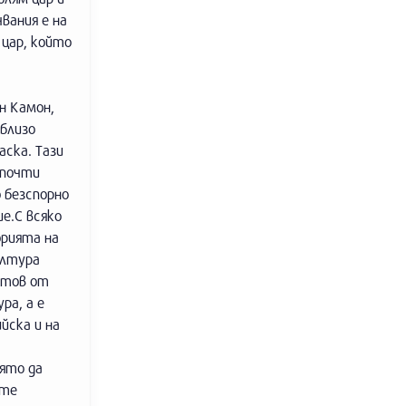
вания е на
 цар, който
н Камон,
 близо
аска. Тази
 почти
о безспорно
е.С всяко
орията на
ултура
итов от
ра, а е
йска и на
оято да
 те