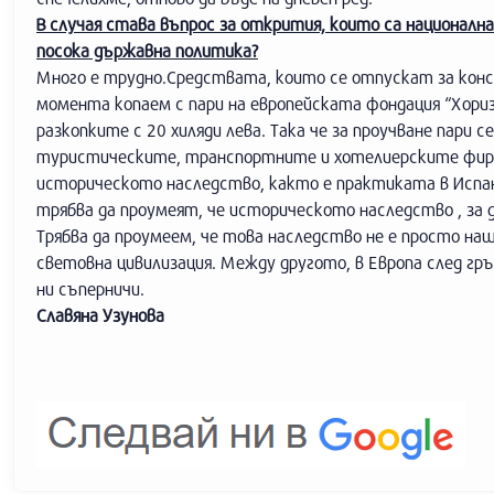
В случая става въпрос за открития, които са национална
посока държавна политика?
Много е трудно.Средствата, които се отпускат за консе
момента копаем с пари на европейската фондация “Хориз
разкопките с 20 хиляди лева. Така че за проучване пари 
туристическите, транспортните и хотелиерските фирм
историческото наследство, както е практиката в Испани
трябва да проумеят, че историческото наследство , за д
Трябва да проумеем, че това наследство не е просто на
световна цивилизация. Между другото, в Европа след гр
ни съперничи.
Славяна Узунова