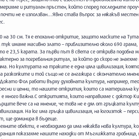
америхме и ритуален пръстен, който според последните проуч
н почти не е използван…Явно става въпрос за някакъв местен
ес.
20 на 30 см. Тя е епохално откритие, защото маските на Тута
 тук имаме масивно злато – приблизително около 690 грама,
о е 23,5 карата. За първи път в света се открива подобна м
ктерно за погребалния ритуал, за който до скоро не знаехме
няма. Но културата на траките е една цяла цивилизация, коят
а разкопките и той също не се ангажира с окончателно мнени
Докато Фол работи върху духовната култура, например, те
ресни и ценни, то нашите открития, които са материална к
а е много важна.С откритията, които направихме с доктор К
рците вече са на мнение, че това не е дял от гръцката култу
лизация. На юг има гръцка цивилизация, на югоизток – перси
т, ще доминира в бъдеще.
ехните обекти, е необходимо да има някаква нова култура, к
Франция показахме нашите находки от Мъглижката гробница,