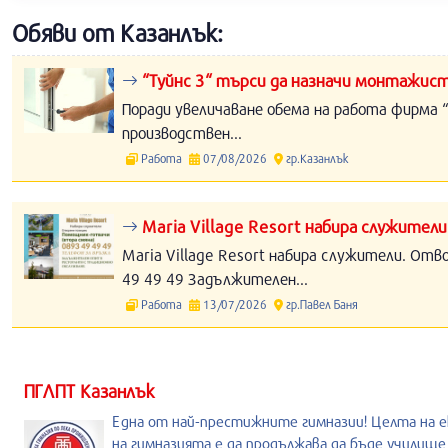
Обяви от Казанлък:
“Туйнс 3“ търси да назначи монтажист
Поради увеличаване обема на работа фирма “
производствен...
Работа
07/08/2026
гр.Казанлък
Maria Village Resort набира служители
Maria Village Resort набира служители. Отв
49 49 49 Задължителен...
Работа
13/07/2026
гр.Павел Баня
ПГЛПТ Казанлък
Една от най-престижните гимназии! Целта на е
на гимназията е да продължава да бъде училище