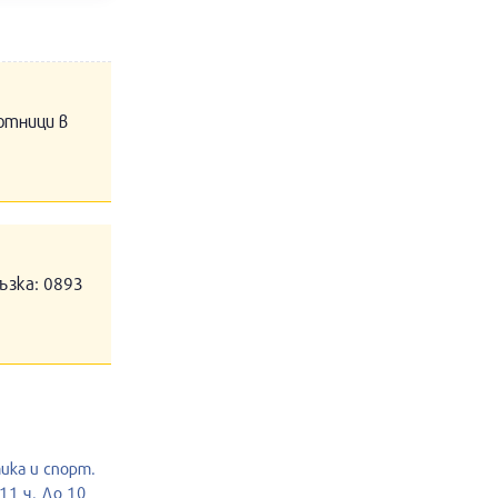
отници в
ъзка: 0893
тика и спорт.
11 ч. До 10