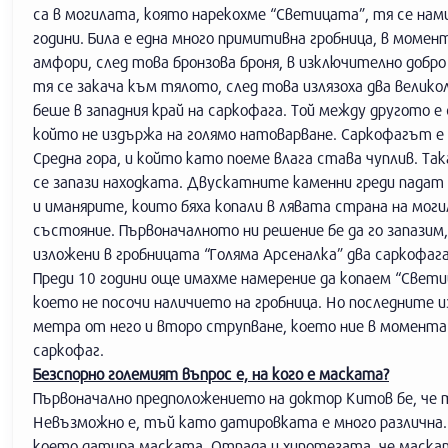
са в могилата, която нарекохме “Светицата”, тя се нами
години. Била е една много примитивна гробница, в моме
амфори, след това бронзова броня, в изключително добро
тя се закача към тялото, след това излязоха два велик
беше в западния край на саркофага. Той между другото 
който не издържа на голямо натоварване. Саркофагът е
Средна гора, и който като поеме влага става чуплив. Та
се запази находката. Двускатните каменни греди падат
и иманярите, които бяха копали в лявата страна на моги
състояние. Първоначалното ни решение бе да го запазим,
изложени в гробницата “Голяма Арсеналка” два саркофа
Преди 10 години още имахме намерение да копаем “Светиц
което не посочи наличието на гробница. Но последните 
метра от него и второ струпване, което ние в момента
саркофаг.
Безспорно големият въпрос е, на кого е маската?
Първоначално предположението на доктор Китов бе, че то
Невъзможно е, тъй като датировката е много различна. С
което датира маската. Отпада и хипотезата, че маскат