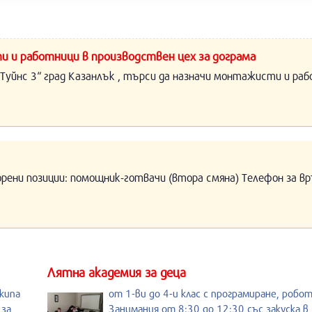
и и работници в производствен цех за дограма
Туйнс 3“ град Казанлък , търси да назначи монтажисти и раб
орени позиции: помощник-готвачи (втора смяна) Телефон за вр
Лятна академия за деца
кипа
от 1-ви до 4-и клас с програмиране, робо
 за
Занимания от 8:30 до 12:30 със закуска в 