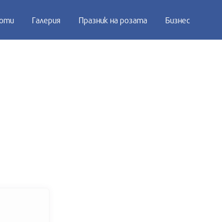
оти
Галерия
Празник на розата
Бизнес