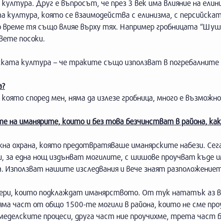
а култура. Друг е въпросът, че през 3 век има влияние на елин
ста култура, която се взаимодейства с елинизма, с персийска
то време тя също влияе върху тях. Например гробницата “Шуш
вете посоки.
йската култура – че траките също използват в погребалните
а?
оято според мен, няма да излезе гробница, много е възможно
 на иманярите, които и без това безчинстват в района, ка
ижна охрана, която предотвратяваше иманярските набези. Сега
и, за една нощ издънват могилите, с шишове проучват къде 
. Използват нашите изследвания и вече знаят разположениет
ионери, които подклаждат иманярството. От тук нататък аз 
яма част от общо 1500-те могили в района, които не сме про
емеделските процеси, друга част ние проучихме, трета част б