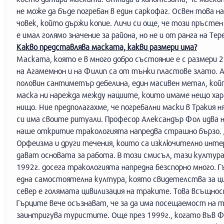
не може да бъде погребан в един саркофаг. Освен това н
човек, който държи копие. Личи си още, че този пръсте
е имал голямо значение за района, но не и от ранга на Тер
Какво представлява маската, какви размери има?
Маската, която е в много добро състояние е с размери 
на Агамемнон и на Филип са от тънки пластове злато. А
половин сантиметър дебелина, един масивен метал, койт
маска ни нарежда между нациите, които имаме нещо хара
нищо. Ние предполагахме, че погребални маски в Тракия 
си има своите ритуали. Професор Александър Фол идва н
наше откритие тракологията напредва страшно бързо. 
Орфеизма и други течения, които са изключително инте
дават основата за работа. В този смисъл, тази култур
1992г. досега тракологията напредна безспорно много. Гъ
една самостоятелна култура, която свидетелства за циви
север е голямата цивилизация на траките. Това всъщнос
Гърците вече осъзнават, че за да има посещаемост на т
заинтригува туристите. Още през 1999г., когато във 