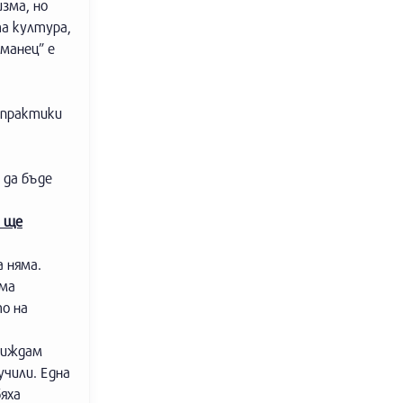
изма, но
та култура,
манец” е
 практики
 да бъде
к ще
 няма.
има
о на
виждам
учили. Една
яха