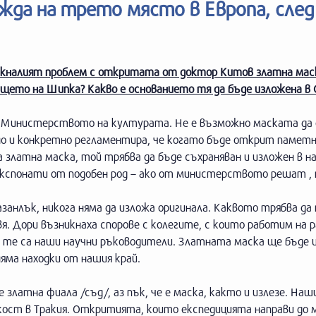
ежда на трето място в Европа, след
зникналият проблем с откритата от доктор Китов златна мас
щето на Шипка? Какво е основанието тя да бъде изложена в С
и Министерството на културата. Не е възможно маската да
о и конкретно регламентира, че когато бъде открит паметн
 златна маска, той трябва да бъде съхраняван и изложен в н
експонати от подобен род – ако от министерството решат ,
азанлък, никога няма да изложа оригинала. Каквото трябва да 
я. Дори възникнаха спорове с колегите, с които работим на 
 те са наши научни ръководители. Златната маска ще бъде 
яма находки от нашия край.
златна фиала /съд/, аз пък, че е маска, както и излезе. На
дкост в Тракия. Откритията, които експедицията направи до