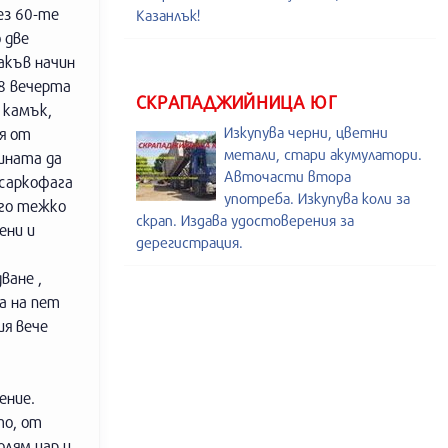
ез 60-те
Казанлък!
 две
акъв начин
 8 вечерта
СКРАПАДЖИЙНИЦА ЮГ
 камък,
Изкупува черни, цветни
я от
метали, стари акумулатори.
чината да
Авточасти втора
 саркофага
употреба. Изкупува коли за
ого тежко
скрап. Издава удостоверения за
ени и
дерегистрация.
ване ,
а на пет
ия вече
ение.
то, от
олям цар и