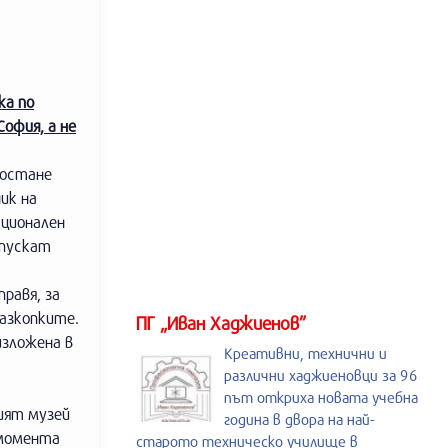
ка по
офия, а не
 остане
ик на
ационален
 пускат
правя, за
разкопките.
ПГ „Иван Хаджиенов”
изложена в
Креативни, технични и
различни хаджиеновци за 96
път откриха новата учебна
шият музей
година в двора на най-
 момента
старото техническо училище в