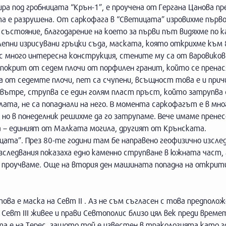
ра под гробницата “Крън-1”, е проучена от Гергана Цанова пр
нта е разрушена. От саркофага в “Светицата” изровихме първо
 състояние, благодарение на което за първи път видяхме по к
олепни изрисувани гръцки съда, маската, която открихме към
е с много интересна конструкция, стените му са от варовиков
 покрит от седем плочи от порфилен гранит, който се пренас
ка от седемте плочи, пет са счупени, всъщност това е и при
 вътре, струпва се един голям пласт пръст, който затрупва
лата, не са попаднали на него. В момента саркофагът е в мн
 но в понеделник решихме да го затрупаме. Вече имаме пренес
га – единият от Малката могила, другият от Крънската.
ата”. През 80-те години там бе направено геофизично изслед
изследвания показаха едно каменно струпване в южната част, 
 проучваме. Още на втория ден машината попадна на открит
ва е маска на Севт II . Аз не съм съгласен с това предполож
евт III живее и прави Севтополис близо цял век преди време
а е на Терес, защото той е известен в тракологията като г