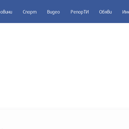
овини
Спорт
Видео
РепорТИ
Обяви
Им