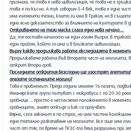
признаха, че това е нова цивилизация, че това не е гръцк
това е по-късно. А тук говорим 5-4 век, това е една чи
има елементи техни, които ги има в Тракия, но в също
едно ясно доказателство за влиянието на културите в д
Откриването на тази маска слага едно нова начало…
Да, тя поставя началото на един голям въпрос в траки
един прийом, който го има и в близките цивилизации.
Върху какво продължава работа експедицията в момент
Продължаваме работа във втората част на могилата, в к
открит втори гроб.
Последните открития безспорно ще изострят апетитите
опазите останалите могили?
Това е проблемът. Преди години имахме 16 пазачи, подв
Иманярските групи пътуват с микробуси с по 20-30 ром
гробница …просто е неспасяемо положението в момента
гробниците, знаят откъде и как се проучват.
Вярно, сега законът е по-строг, но има частни колекц
едно тотално разкопаване на могилите. Все още има гол
част от тях, по време на ТКЗС-та бяха разрушени при з