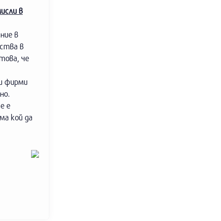
мисли в
ние в
аства в
това, че
зи фирми
но.
е е
ма кой да