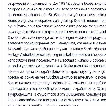
разрушени от иманярите. До 1989г. грешна беше политик
за проучване. Ако още тогава бяхме започнали с проучва
гробници в района са безвъзвратно загубени и те всички
Лошо е и друго, говорихме си с доктор Китов, нашият к
публикувал едно изказване, което е твърде притеснително
няма цена, това са находки, които нямат цена, те са у
Според нас, сега няма да остане и една могила непродупч
Старозагорско издънена от иманярите, от нея нищо вече
Мъглиж, куполна гробница с тухли – също е безвъзвратн
между Дъбово и Мъглиж – една изключително интересна г
направихме през последните 12 години с Китов в района
находки успяхме да ги запазим. С всяка изминала година 
повече говорим за подобряване на инфраструктурата до
позова на данни на Английския център за туризъм, с по
броят на туристите ще достигне 20 милиона. И ние в м
– с помощ отвън, какъвто е случаят с гробницата “Остр
американците, а също така и от Общината. Срещаме ра
кандидатстваме по програма за екологичен туризъм. Во
спечелихме, отново да бъде на дневен ред.