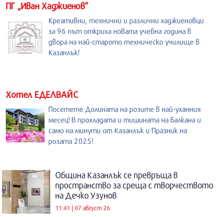
ПГ „Иван Хаджиенов”
Креативни, технични и различни хаджиеновци
за 96 път откриха новата учебна година в
двора на най-старото техническо училище в
Казанлък!
Хотел ЕДЕЛВАЙС
Посетете Долината на розите в най-уханния
месец! В прохладата и тишината на Балкана и
само на минути от Казанлък и Празник на
розата 2025!
Община Казанлък се превръща в
пространство за среща с творчеството
на Дечко Узунов
11:41 | 07 август 26