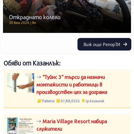
Откраднато колело
30 юли 2026 | Ян
Виж още РепорТИ
Обяви от Казанлък:
“Туйнс 3“ търси да назначи
монтажисти и работници в
производствен цех за дограма
Работа
07/08/2026
гр.Казанлък
Maria Village Resort набира
служители