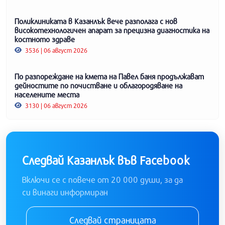
Поликлиниката в Казанлък вече разполага с нов
високотехнологичен апарат за прецизна диагностика на
костното здраве
3536 | 06 август 2026
По разпореждане на кмета на Павел баня продължават
дейностите по почистване и облагородяване на
населените места
3130 | 06 август 2026
Следвай Казанлък във Facebook
Включи се с повече от 20 000 души, за да
си винаги информиран
Следвай страницата