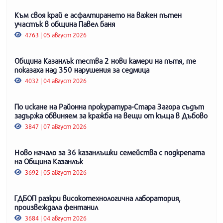
Към своя край е асфалтирането на важен пътен
участък в община Павел баня
4763 | 05 август 2026
Община Казанлък тества 2 нови камери на пътя, те
показаха над 350 нарушения за седмица
4032 | 04 август 2026
По искане на Районна прокуратура-Стара Загора съдът
задържа обвиняем за кражба на вещи от къща в Дъбово
3847 | 07 август 2026
Ново начало за 36 казанлъшки семейства с подкрепата
на Община Казанлък
3692 | 05 август 2026
ГДБОП разкри високотехнологична лаборатория,
произвеждала фентанил
3684 | 04 август 2026