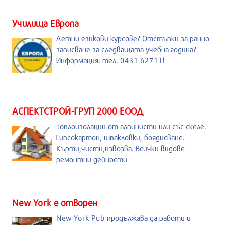
Училища Европа
Летни езикови курсове? Отстъпки за ранно
записване за следващата учебна година?
Информация: тел. 0431 62711!
АСПЕКТСТРОЙ-ГРУП 2000 ЕООД
Топлоизолации от алпинисти или със скеле.
Гипсокартон, шпакловки, боядисване.
Кърти,чисти,извозва. Всички видове
ремонтни дейности
New York е отворен
New York Pub продължава да работи и