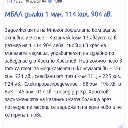
12:28 | 19 август 04
1389
МБАЛ дължи 1 млн. 114 хил. 904 лв.
Задълженията на Многопрофилната болница за
активно лечение – Казанлък към 13 август са в
размер на 1 114 904 лева, съобщи в края на
миналата седмица, управителят на здравното
заведение д-р Христо Христов. Най-голямо перо в
тях са тези за медикаменти и консумативи – 556
хил. 721 лв., следвани от тези към ТЕЦ – 225 хил.
924 лв., Електроразпределение – 58 хил. 198 лв. и
ВиК – 45 хил. 017 лв. Според д-р Хр. Христов
задълженията на казанлъшката болница през
последните месеци се задържат на едно ниво и не
се трупат нови.