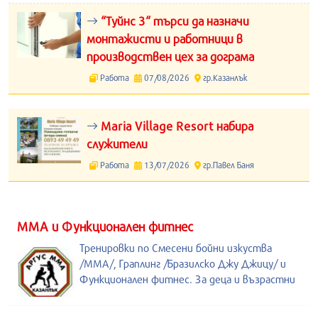
“Туйнс 3“ търси да назначи
монтажисти и работници в
производствен цех за дограма
Работа
07/08/2026
гр.Казанлък
Maria Village Resort набира
служители
Работа
13/07/2026
гр.Павел Баня
ММА и Функционален фитнес
Тренировки по Смесени бойни изкуства
/MMA/, Граплинг /Бразилско Джу Джицу/ и
Функционален фитнес. За деца и възрастни