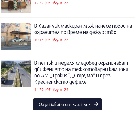
12:32 | 05 август 26
В Казанлък маскиран мъж нанесе побой на
охранител по време на дежурство
10:15 | 05 август 26
В петък и неделя следобед ограничават
движението на тежкотоварни камиони
по АМ „Тракия“, „Струма“ и през
Кресненското дефиле
14:29 | 07 август 26
Още новини от Казанлък