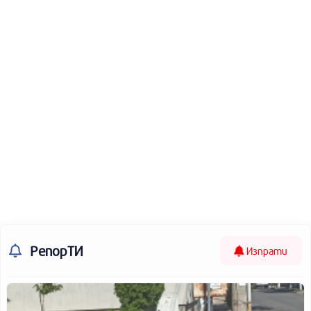
РепорТИ
Изпрати