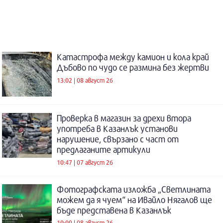
Катастрофа между камион и кола край
Дъбово по чудо се размина без жертви
13:02 | 08 август 26
Проверка в магазин за дрехи втора
употреба в Казанлък установи
нарушение, свързано с част от
предлаганите артикули
10:47 | 07 август 26
Фотографската изложба „Светлината
можем да я чуем“ на Ивайло Нягалов ще
бъде представена в Казанлък
10:09 | 08 август 26