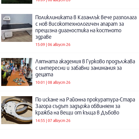
Поликлиниката в Казанлък вече разполага
с нов високотехнологичен апарат за
прецизна диагностика на костното
здраве
15:09 | 06 август 26
Лятната академия в Гурково продължава
с интересни и забавни занимания за
децата
10:01 | 08 август 26
По искане на Районна прокуратура-Стара
Загора съдът задържа обвиняем за
кражба на вещи от къща в Дъбово
14:55 | 07 август 26