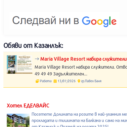
Обяви от Казанлък:
Maria Village Resort набира служители
Maria Village Resort набира служители. Отв
49 49 49 Задължителен...
Работа
13/07/2026
гр.Павел Баня
Хотел ЕДЕЛВАЙС
Посетете Долината на розите в най-уханния ме
прохладата и тишината на Балкана и само на м
от Казанлък и Празник на розата 2025!