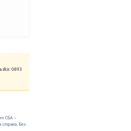
ъзка: 0893
от СБА –
 страна. Без