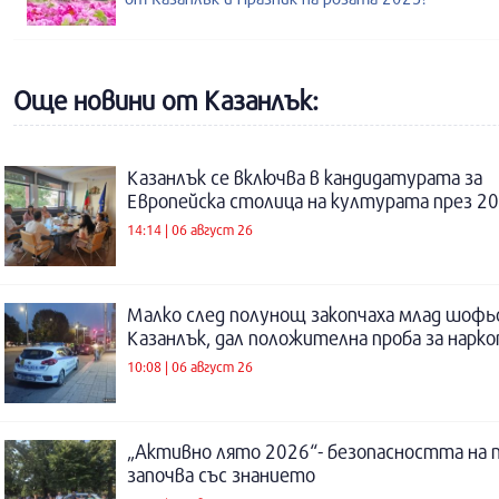
Още новини от Казанлък:
Казанлък се включва в кандидатурата за
Европейска столица на културата през 20
14:14 | 06 август 26
Малко след полунощ закопчаха млад шофь
Казанлък, дал положителна проба за нарк
10:08 | 06 август 26
„Активно лято 2026“- безопасността на 
започва със знанието