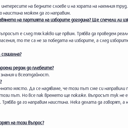
 интересите на бедните слоеве и на хората на наемния труд. 
о наистина можем да го направим.
вянето на партията на изборите догодина? Ще спечели ли и
въпросът е след тях какво ще првим. Трябва да проведем реал
опасения, то те са не за победата на изборите, а след изборит
 социална?
троени редом до плебеите?
и знания и всеотдайност.
?
очното място. Да се надяваме, че този път сме си направили
 този път. Но все пак времето ще покаже. Въпросът тук не е
 Трябва да го направим наистина. Нека делата да говорят, а 
орят на този въпрос?