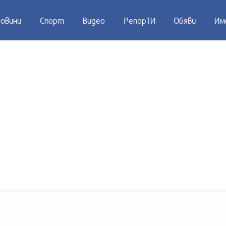
овини
Спорт
Видео
РепорТИ
Обяви
Им