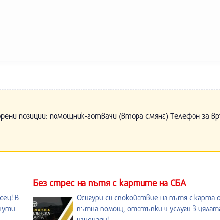
орени позиции: помощник-готвачи (втора смяна) Телефон за вр
Без стрес на пътя с картите на СБА
сец! В
Осигури си спокойствие на пътя с карта 
инути
пътна помощ, отстъпки и услуги в цялата
изненади!