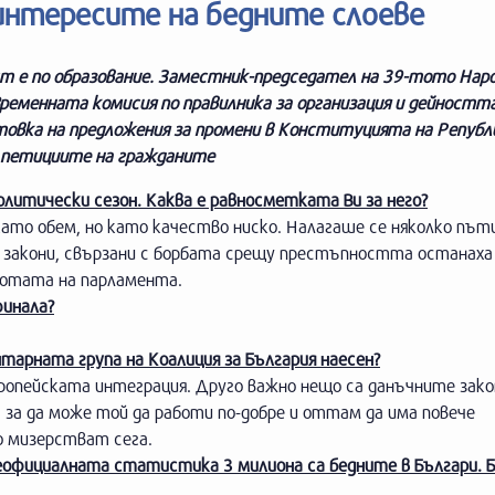
интересите на бедните слоеве
ист е по образование. Заместник-председател на 39-тото На
 Временната комисия по правилника за организация и дейностт
товка на предложения за промени в Конституцията на Републ
и петициите на гражданите
олитически сезон. Каква е равносметката Ви за него?
като обем, но като качество ниско. Налагаше се няколко път
 закони, свързани с борбата срещу престъпността останаха
аботата на парламента.
финала?
нтарната група на Коалиция за България наесен?
вропейската интеграция. Друго важно нещо са данъчните зако
 за да може той да работи по-добре и оттам да има повече
о мизерстват сега.
еофициалната статистика 3 милиона са бедните в Българи. 