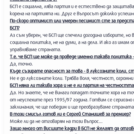
БСП е социална, лява партия и е естествено да защитава
корена на партията ни. Друг е въпросът доколко успешн
По-скоро оптимист или умерен песимист сте за предста
БСП?
Аз съм уверен, че БСП ще спечели догодина изборите, но 
социална политика, не на думи, а на дела. И ако аз имам 
управляваме страната.
Т.е. че БСП ще може да проведе именно такава политика -
Да, точно.
Къде съзирате опасност за това - в луксозните коли, с
Не е до луксозните коли. Трябва воля, честност, огромн
БСП няма ли такива хора и не е ли партия на честността
Да. Но знаете, че не винаги попадат точните хора на т
от неуспехите през 1995/97 година. Готвим се сериозно
заклинания, че ще победим и ще преобразуваме страната.
В този смисъл готов ли е Сергей Станишев за премиер?
Може ли да не отговарям на този въпрос...
Защо много от висшите кадри в БСП не желаят да отгов