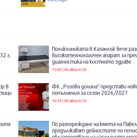
Поликлиниката в Казанлък вече раз
32 г.
високотехнологичен апарат за пре
диагностика на костното здраве
15:09 | 06 август 26
ор в
ФК „Розова долина“ представи нов
отици
попълнения за сезон 2026/2027
10:39 | 06 август 26
пътя
По разпореждане на кмета на Павел
продължават дейностите по почи
облагородяване на населените мес