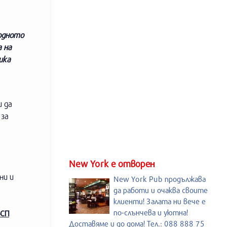
родното
а на
ика
и да
 за
New York е отворен
ни и
New York Pub продължава
да работи и очаква своите
клиенти! Залата ни вече е
по-слънчева и уютна!
БСП
Доставяме и до дома! Тел.: 088 888 75