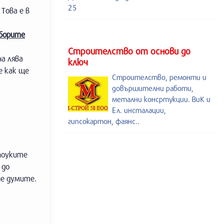
25
Това е в
зборите
Строителство от основи до
на лява
ключ
е как ще
Строителство, ремонти и
довършителни работи,
метални консртукции. ВиК и
Ел. инсталации,
гипсокартон, фаянс..
 поуките
 до
не думите.