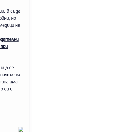
иш в съда
овни, но
медици не
нодателни
 при
ища се
енията им
тина има
о си е