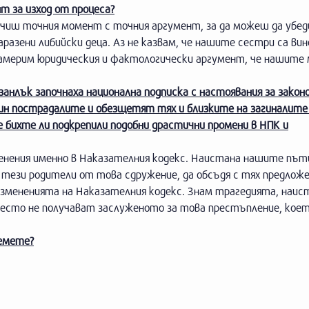
нт за изход от процеса?
лучиш точния момент с точния аргумент, за да можеш да убед
разени либийски деца. Аз не казвам, че нашите сестри са вин
 намерим юридическия и фактологически аргумент, че нашите 
азанлък започнаха национална подписка с настоявания за зако
чин пострадалите и обезщетят тях и близките на загиналите
е бихте ли подкрепили подобни драстични промени в НПК и
менения именно в Наказателния кодекс. Наистана нашите път
с тези родители от това сдружение, да обсъдя с тях предлож
измененията на Наказателния кодекс. Знам трагедията, наис
 често не получават заслуженото за това престъпление, коет
иемете?