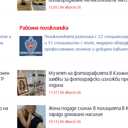
12:05 | 06 август 26
Районна поликлиника
келе и
Поликлиниката разполага с 22 специализи
на
и 31 специалисти с опит, модерно оборуд
професионално лечение и дежурен кабине
онен
Музеят на фотографията в Казанл
ТР
заявки за фотографски изложби пр
година
11:57 | 06 август 26
р на
Жена подаде сигнал в полицията в 
заради домашно насилие
10:14 | 06 август 26