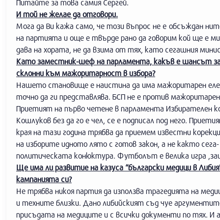
Питайте за това самия Сергей.
И той не желае да отговори.
Мога да Ви кажа само, че този въпрос не e обсъждан н
на партията и още е твърде рано да говорим кой ще е ми
дава на хората, не да взима от тях, като сегашния мин
Като заместник-шеф на парламента, какъв е шансът за 
склонни към мажоритарност в избора?
Нашето становище е наистина да има мажоритарен елем
точно да ги представлява. БСП не е против мажоритаре
Приетият на първо четене в парламента Избирателен код
Кошлуков без да го е чел, се е подписал под него. Приет
края на тази година трябва да приемем известни корек
на изборите идното лято с готов закон, а не както сега-
политическата конюктура. Футболът е велика игра ,защо
Ще има ли развитие на казуса “български медици в Либия”
кампанията си?
Не трябва никоя партия да използва трагедията на медиц
и техните близки. Дано либийският съд чуе аргументите 
присъдата на медиците и с всички документи по тях. И а