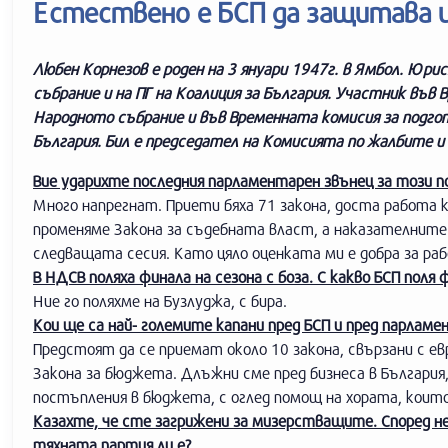
Естествено е БСП да защитава 
Любен Корнезов е роден на 3 януари 1947г. в Ямбол. Юр
събрание и на ПГ на Коалиция за България. Участник във
Народното събрание и във Временната комисия за подго
България. Бил е председател на Комисията по жалбите 
Вие ударихте последния парламентарен звънец за този п
Много напрегнат. Приети бяха 71 закона, доста работа 
променяме Закона за съдебната власт, а наказателните
следващата сесия. Като цяло оценката ми е добра за р
В НДСВ поляха финала на сезона с боза. С какво БСП поля 
Ние го поляхме на Бузлуджа, с бира.
Кои ще са най- големите капани пред БСП и пред парламе
Предстоят да се приемат около 10 закона, свързани с е
Закона за бюджета. Длъжни сме пред бизнеса в България,
постъпления в бюджета, с оглед помощ на хората, коит
Казахте, че сте загрижени за мизерстващите. Според н
тяхната партия ли е?