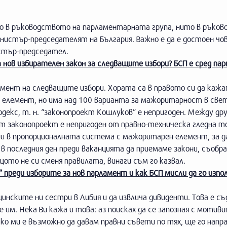
ито в ръководството на парламентарната група, нито в ръко
нистър-председателят на България. Важно е да е достоен чов
истър-председател.
нов избирателен закон за следващите избори? БСП е сред па
ент на следващите избори. Хората са в правото си да кажа
н елемент, но има над 100 варианта за мажоритарност в све
екс, т. н. “законопроект Кошлуков” е непригоден. Между др
ият законопроект е непригоден от правно-техническа гледна то
ции в пропорционалната система с мажоритарен елемент, за 
 в последния ден преди ваканцията да приемаме закони, съобра
то не си сменя правилата, винаги съм го казвал.
 преди изборите за нов парламент и как БСП мисли да го изпол
инските ни сестри в Либия и да извлича дивиденти. Това е съ
им. Нека Ви кажа и това: аз поисках да се запозная с мотиви
ко ми е възможно да давам правни съвети по тях, ще го напра