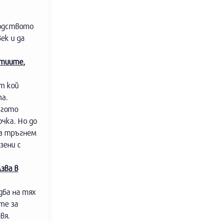
водството
ек и да
ртиите,
т кой
та.
угото
чка. Но до
да тръгнем
зени с
зва в
дба на тях
те за
вя.