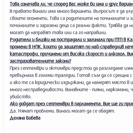
Това означава ли, че според Вас може би има и друг вариа
В правото винаги има много варианти. Въпросът е да у
своите опоненти. Това са родителите на починалите и за
починалите и заразени деца са реални факти. Трябва да
могат да направят това или са го направили.
Родители и близки на пострадали и загинали при ПТП в К
промени в НПК, които да защитят по най-справедлив на
катастрофи, причинени от висока скорост и алкохол. Ви
застрахователните закони?
През септември и октомври предстои да разгледаме из
превърнаха в големи трагедии. Готов съм да се срещна 
и ако те са юридически издържани, да намерят място в 
много несправедливости. Виновните - пияни, наркомани,
убийство.
Ако дойдат през септември в парламента, Вие ще ги пр
Да. Нямат проблеми. Винаги могат да се обадят.
Деляна Бобева