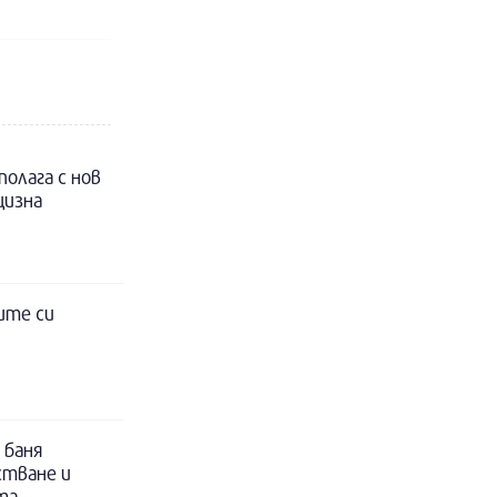
полага с нов
цизна
ите си
 баня
стване и
та