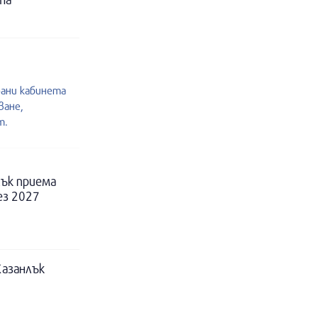
рани кабинета
ване,
т.
ък приема
ез 2027
Казанлък