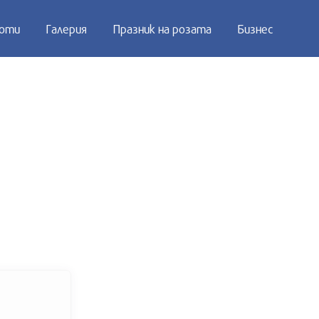
оти
Галерия
Празник на розата
Бизнес