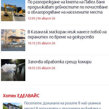
По разпореждане на кмета на Павел баня
продължават дейностите по почистване
и облагородяване на населените места
12:05 | 06 август 26
В Казанлък маскиран мъж нанесе побой на
охранител по време на дежурство
10:15 | 05 август 26
Започва обработка срещу комари
18:53 | 05 август 26
Хотел ЕДЕЛВАЙС
Посетете Долината на розите в най-уханния
месец! В прохладата и тишината на Балкана и