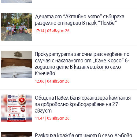
Децата от “Активно лято“ събираха
разделно отпадъци в парк “Тюлбе“
17:14 | 05 август 26
Прокуратурата започна разследване по
случая с нахапаното от „Кане Корсо“ 6-
годишно дете в казанлъшкото село
Кънчево
12:06 | 04 август 26
Община Павел баня организира кампания
за доброволно кръводаряване на 27
август
11:47 | 05 август 26
Разкриха кражба от имот в село Дъбово