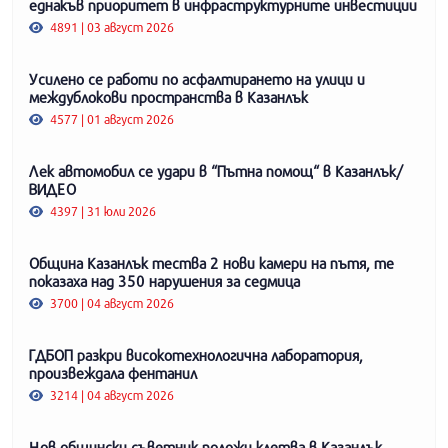
еднакъв приоритет в инфраструктурните инвестиции
4891 | 03 август 2026
Усилено се работи по асфалтирането на улици и
междублокови пространства в Казанлък
4577 | 01 август 2026
Лек автомобил се удари в “Пътна помощ“ в Казанлък/
ВИДЕО
4397 | 31 юли 2026
Община Казанлък тества 2 нови камери на пътя, те
показаха над 350 нарушения за седмица
3700 | 04 август 2026
ГДБОП разкри високотехнологична лаборатория,
произвеждала фентанил
3214 | 04 август 2026
Нов общински съветник положи клетва в Казанлък