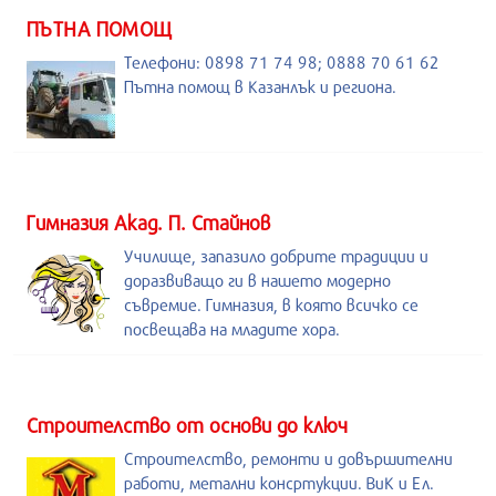
ПЪТНА ПОМОЩ
Телефони: 0898 71 74 98; 0888 70 61 62
Пътна помощ в Казанлък и региона.
Гимназия Акад. П. Стайнов
Училище, запазило добрите традиции и
доразвиващо ги в нашето модерно
съвремие. Гимназия, в която всичко се
посвещава на младите хора.
Строителство от основи до ключ
Строителство, ремонти и довършителни
работи, метални консртукции. ВиК и Ел.