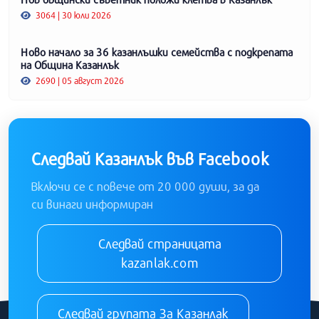
3064 | 30 юли 2026
Ново начало за 36 казанлъшки семейства с подкрепата
на Община Казанлък
2690 | 05 август 2026
Следвай Казанлък във Facebook
Включи се с повече от 20 000 души, за да
си винаги информиран
Следвай страницата
kazanlak.com
Следвай групата За Казанлак