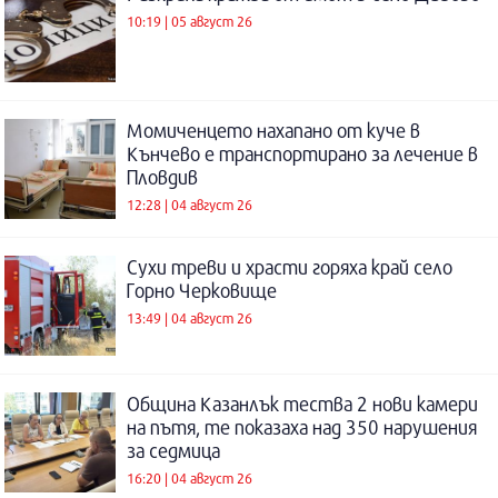
10:19 | 05 август 26
Момиченцето нахапано от куче в
Кънчево е транспортирано за лечение в
Пловдив
12:28 | 04 август 26
Сухи треви и храсти горяха край село
Горно Черковище
13:49 | 04 август 26
Община Казанлък тества 2 нови камери
на пътя, те показаха над 350 нарушения
за седмица
16:20 | 04 август 26