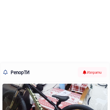
РепорТИ
Изпрати