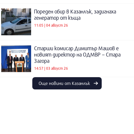
Пореден обир в Казанлък, задигнаха
генератор от къща
11:05 | 04 август 26
Старши комисар Димитър Машов е
новият директор на ОДМВР – Стара
Загора
14:57 | 03 август 26
Още новини от Казанлък