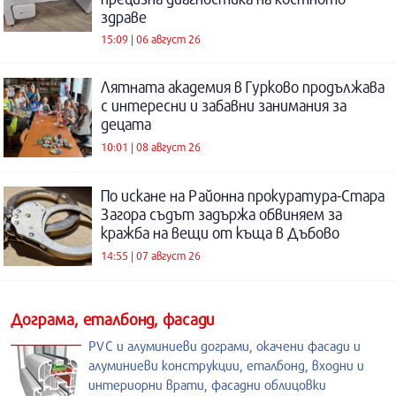
здраве
15:09 | 06 август 26
Лятната академия в Гурково продължава
с интересни и забавни занимания за
децата
10:01 | 08 август 26
По искане на Районна прокуратура-Стара
Загора съдът задържа обвиняем за
кражба на вещи от къща в Дъбово
14:55 | 07 август 26
Дограма, еталбонд, фасади
PVC и алуминиеви дограми, окачени фасади и
алуминиеви конструкции, еталбонд, входни и
интериорни врати, фасадни облицовки