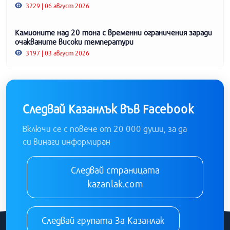
3229 | 06 август 2026
Камионите над 20 тона с временни ограничения заради
очакваните високи температури
3197 | 03 август 2026
Следвай Казанлък във Facebook
Включи се с повече от 20 000 души, за да
си винаги информиран
Следвай страницата
kazanlak.com
Следвай групата За Казанлак