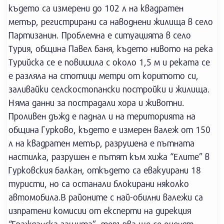
където са измерени до 102 л на квадратен
метър, регистрирани са наводнени жилища в село
Партизанин. Проблемна е ситуацията в село
Турия, община Павел баня, където нивото на река
Турийска се е повишила с около 1,5 м и реката се
е разляла на стотици метри от коритото си,
заливайки селскостопански постройки и жилища.
Няма данни за пострадали хора и животни.
Проливен дъжд е паднал и на територията на
община Гурково, където е измерен валеж от 150
л на квадратен метър, разрушена е пътната
настилка, разрушен е пътят към хижа “Елите” в
Гурковския балкан, откъдето са евакуирани 18
туристи, но са останали блокирани няколко
автомобила.В районите с най-обилни валежи са
изпратени комисии от експерти на дирекция