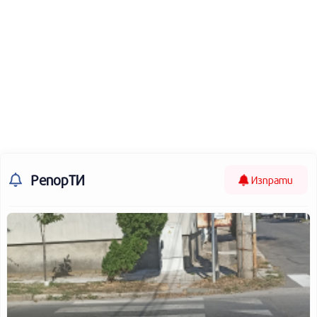
РепорТИ
Изпрати