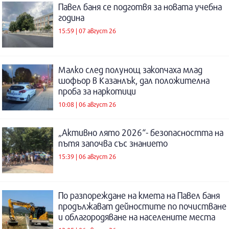
Павел баня се подготвя за новата учебна
година
15:59 | 07 август 26
Малко след полунощ закопчаха млад
шофьор в Казанлък, дал положителна
проба за наркотици
10:08 | 06 август 26
„Активно лято 2026“- безопасността на
пътя започва със знанието
15:39 | 06 август 26
По разпореждане на кмета на Павел баня
продължават дейностите по почистване
и облагородяване на населените места