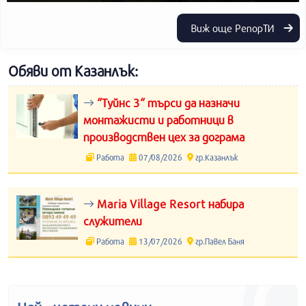
Виж още РепорТИ
Обяви от Казанлък:
“Туйнс 3“ търси да назначи
монтажисти и работници в
производствен цех за дограма
Работа
07/08/2026
гр.Казанлък
Maria Village Resort набира
служители
Работа
13/07/2026
гр.Павел Баня