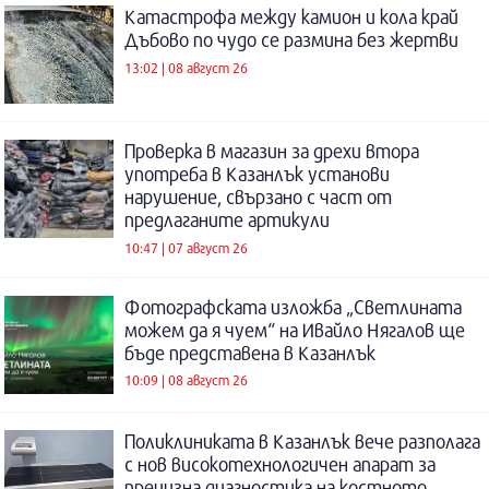
Катастрофа между камион и кола край
Дъбово по чудо се размина без жертви
13:02 | 08 август 26
Проверка в магазин за дрехи втора
употреба в Казанлък установи
нарушение, свързано с част от
предлаганите артикули
10:47 | 07 август 26
Фотографската изложба „Светлината
можем да я чуем“ на Ивайло Нягалов ще
бъде представена в Казанлък
10:09 | 08 август 26
Поликлиниката в Казанлък вече разполага
с нов високотехнологичен апарат за
прецизна диагностика на костното