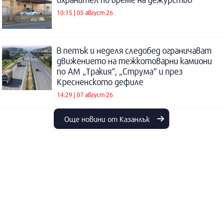
10:15 | 05 август 26
В петък и неделя следобед ограничават
движението на тежкотоварни камиони
по АМ „Тракия“, „Струма“ и през
Кресненското дефиле
14:29 | 07 август 26
Още новини от Казанлък