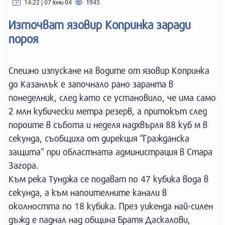
14:22 | 07 юни 04
1945
Източват язовир Копринка заради
пороя
Спешно изпускане на водите от язовир Копринка
до Казанлък е започнало рано заранта в
понеделник, след като се установило, че има само
2 млн кубически метра резерв, а притокът след
пороите в събота и неделя надхвърля 88 куб м в
секунда, съобщиха от дирекция “Гражданска
защита” при областната администрация в Стара
Загора.
Към река Тунджа се подават по 47 кубика вода в
секунда, а към напоителните канали в
околността по 18 кубика. През уикенда най-силен
дъжд е паднал над община Братя Даскалови,