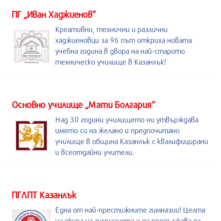
ПГ „Иван Хаджиенов”
Креативни, технични и различни
хаджиеновци за 96 път откриха новата
учебна година в двора на най-старото
техническо училище в Казанлък!
Основно училище „Мати Болгария“
Над 30 години училището ни утвърждава
името си на желано и предпочитано
училище в община Казанлък с квалифицирани
и всеотдайни учители.
ПГЛПТ Казанлък
Една от най-престижните гимназии! Целта
на екипа на гимназията е да продължава да