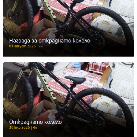
Награда за откраднато колело
01 август 2026 | Ян
Откраднато колело
30 юли 2026 | Ян