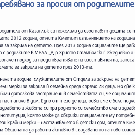
требявано за просия от родителите
родители от Казанлък са пожелали да изоставят децата си п
лата 2012 година, отчита Кметът изпълнението на годишн
а за закрила на детето. През 2013 година социалните ще ра
о с родилките в МБАЛ „Д-р Христо Стамболски” ежедневно и 
ионален подход за предотвратяване на изоставянията, запис
амата за закрила на детето през 2013-та.
иналата година служителите от Отдела за закрила на детет
ели мерки за закрила в семейна среда спрямо 28 деца. Но две
 били дотолкова застрашени в семействата си, че социалнит
и настанили в дом. Едно от тези дечица, освен, че е било подл
 здравето и живота си при родното си семейство има и здрав
а институция, която може да обгрижи специалните му потребн
тези крайни мерки – настаняването в детски дом, отчита Км
на Общината да работи активно в създаването на нови социа