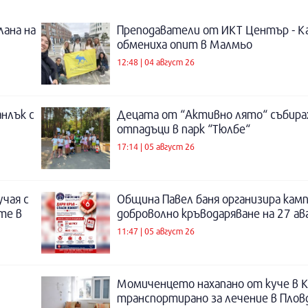
лана на
Преподаватели от ИКТ Център - К
обмениха опит в Малмьо
12:48 | 04 август 26
нлък с
Децата от “Активно лято“ събира
отпадъци в парк “Тюлбе“
17:14 | 05 август 26
учая с
Община Павел баня организира камп
те в
доброволно кръводаряване на 27 а
11:47 | 05 август 26
Момиченцето нахапано от куче в К
транспортирано за лечение в Плов