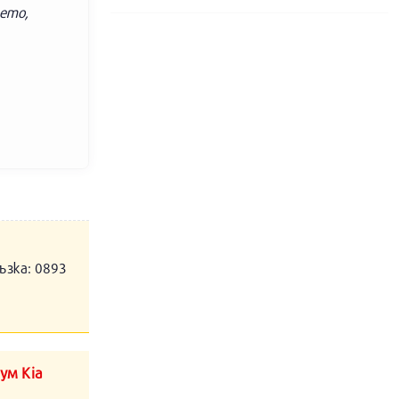
тето,
ъзка: 0893
ум Kia