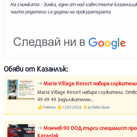
На снимката - Зинка,
едно от най-известните казанлъшк
чиито родители са дадени на прокуратурата.
Обяви от Казанлък:
Maria Village Resort набира служители
Maria Village Resort набира служители. Отв
49 49 49 Задължителен...
Работа
13/07/2026
гр.Павел Баня
Мончев-90 ООД търси специалист прод
Kazanlak