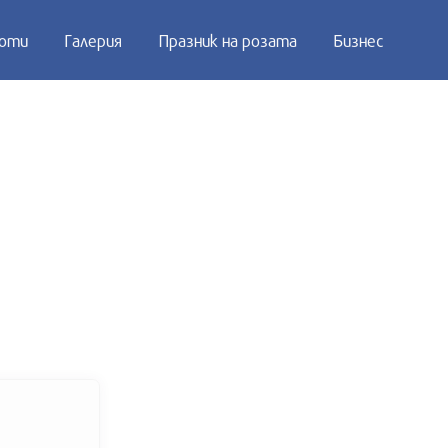
оти
Галерия
Празник на розата
Бизнес