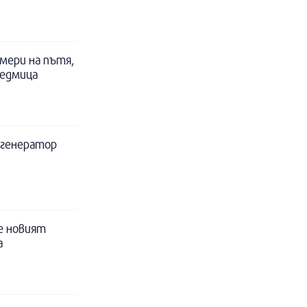
мери на пътя,
седмица
а генератор
е новият
а