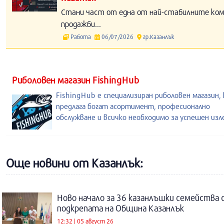
Стани част от една от най-стабилните компа
продажби...
Работа
06/07/2026
гр.Казанлък
Риболовен магазин FishingHub
FishingHub е специализиран риболовен магазин,
предлага богат асортимент, професионално
обслужване и всичко необходимо за успешен из
Още новини от Казанлък:
Ново начало за 36 казанлъшки семейства 
подкрепата на Община Казанлък
12:32 | 05 август 26