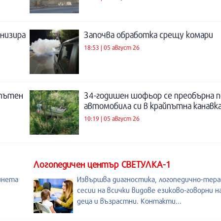
низира
Започва обработка срещу комари
18:53 | 05 август 26
 пътен
34-годишен шофьор се преобърна п
автомобила си в крайпътна канавка
10:19 | 05 август 26
Логопедичен център СВЕТУЛКА-1
инета
Извършва диагностика, логопедично-тер
сесии на всички видове езиково-говорни 
деца и възрастни. Контакти...