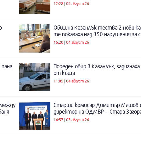
12:28 | 04 август 26
о
Община Казанлък тества 2 нови ка
те показаха над 350 нарушения за 
16:20 | 04 август 26
 пана
Пореден обир в Казанлък, задигнах
от къща
11:05 | 04 август 26
 между
Старши комисар Димитър Машов 
баня
директор на ОДМВР – Стара Загор
14:57 | 03 август 26