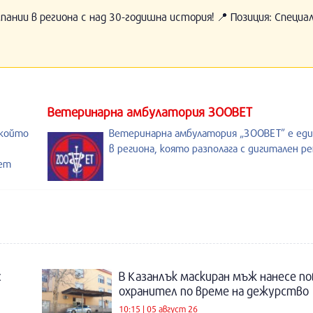
нии в региона с над 30-годишна история! 📍 Позиция: Специ
Ветеринарна амбулатория ЗООВЕТ
 който
Ветеринарна амбулатория „ЗООВЕТ” е ед
в региона, която разполага с дигитален р
лет
с
В Казанлък маскиран мъж нанесе по
охранител по време на дежурство
10:15 | 05 август 26