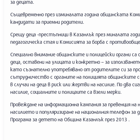
за децата.
Същевременно през изминалата година общинската Комиси
кандидати за приемни родители.
Срещу деца -престъпници в Казанлък през миналата го
педагогическа стая и Комисията за борба с противообщ
Специално внимание общинските и полицейски органи са 
деца, оставени на улицата и конкретно – за използване
като съзнателно употребявано от родителите си за пр
сътрудничество с органите на полицията общинските со
в случаи на деца в риск или жертви на насилие. По два с
насилие, социалните и полицаите са взели мерки.
Провеждане на информационна кампания за превенция на на
насилието и популяризиране на националния телефон за д
Програма за детето на Община Казанлък през 2013 .