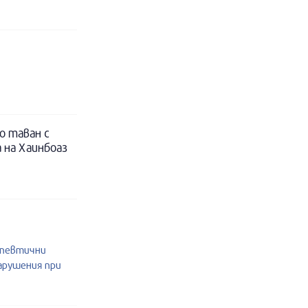
о таван с
 на Хаинбоаз
апевтични
нарушения при