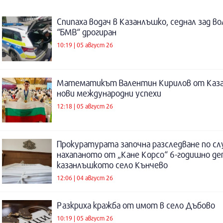
Спипаха водач в Казанлъшко, седнал зад во
“БМВ“ дрогиран
10:19 | 05 август 26
Математикът Валентин Кирилов от Каза
нови международни успехи
12:18 | 05 август 26
Прокуратурата започна разследване по сл
нахапаното от „Кане Корсо“ 6-годишно де
казанлъшкото село Кънчево
12:06 | 04 август 26
Разкриха кражба от имот в село Дъбово
10:19 | 05 август 26