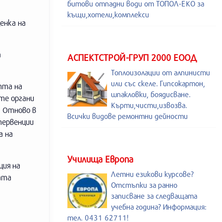
битови отпадни води от ТОПОЛ-ЕКО за
къщи,хотели,комплекси
енка на
а
АСПЕКТСТРОЙ-ГРУП 2000 ЕООД
Топлоизолации от алпинисти
или със скеле. Гипсокартон,
тта на
шпакловки, боядисване.
те органи
Кърти,чисти,извозва.
. Отново в
Всички видове ремонтни дейности
тервенции
а на
Училища Европа
ция на
Летни езикови курсове?
вата
Отстъпки за ранно
записване за следващата
учебна година? Информация:
тел. 0431 62711!