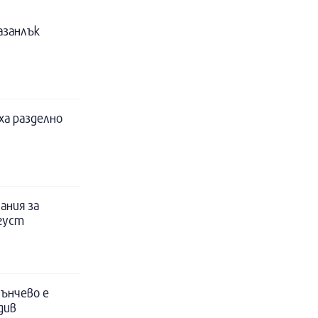
азанлък
ха разделно
ания за
вгуст
ънчево е
див