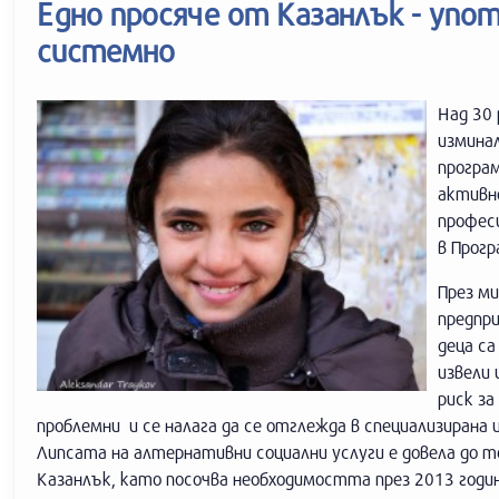
Едно просяче от Казанлък - упо
системно
Над 30 
измина
програм
активн
профес
в Прогр
През м
предпри
деца са
извели 
риск за
проблемни и се налага да се отглежда в специализиран
Липсата на алтернативни социални услуги е довела до 
Казанлък, като посочва необходимостта през 2013 годи