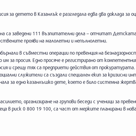
я за детето в Казанлък е разгледала едва два доклада за оц
дина са заведени 111 възпитателни дела – отчитат Детскат
ествените прояви на малолетни и непълнолетни.
обърнали в съвместни операции по превенция на безнадзорнос
то им за просия. Едно просяче е регистрирано от компетентни
осия и срещу тях са предприети действия от прокуратурата
циални служители са създали специален екип за кризисни ин
игнала за едно казанлъшко дете, което е било системна жертв
силието, организиране на групови беседи с ученици за превен
еца в риск 0 800 19 100, са част от мерките планирани в но