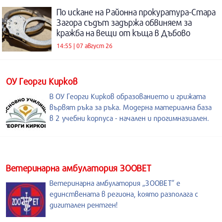
По искане на Районна прокуратура-Стара
Загора съдът задържа обвиняем за
кражба на вещи от къща в Дъбово
14:55 | 07 август 26
ОУ Георги Кирков
В ОУ Георги Кирков образованието и грижата
вървят ръка за ръка. Модерна материална база
в 2 учебни корпуса - начален и прогимназиален.
Ветеринарна амбулатория ЗООВЕТ
Ветеринарна амбулатория „ЗООВЕТ” е
единствената в региона, която разполага с
дигитален рентген!