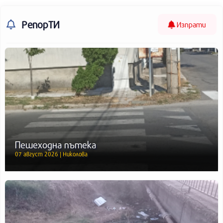
РепорТИ
Изпрати
Пешеходна пътека
07 август 2026 | Николова