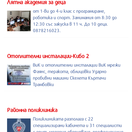
Лятна академия за деца
от 1-ви до 4-и клас с програмиране,
роботика и спорт. Занимания от 8:30 до
12:30 със закуска в 11 ч. До 10 деца.
0878216023.
Отоплителни инсталации-Кибо 2
ВиК и отоплителни инсталации ВиК мрежи
Фаянс, теракота, облицовки Ударно
пробивни машини Скелета Къртачи
Трамбовки
Районна поликлиника
Поликлиниката разполага с 22
специализирани кабинета и 31 специалисти
с опит, модерно оборудване, професионално