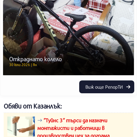
Откраднато колело
30 юли 2026 | Ян
Виж още РепорТИ
Обяви от Казанлък:
“Туйнс 3“ търси да назначи
монтажисти и работници в
производствен цех за дограма