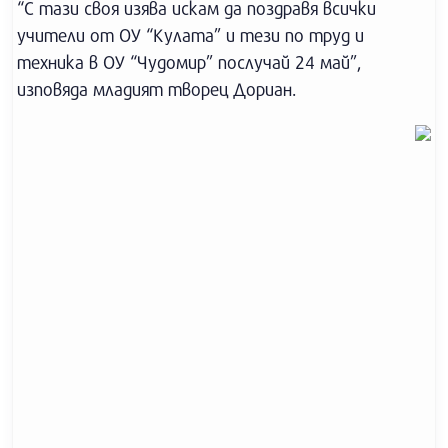
“С тази своя изява искам да поздравя всички
учители от ОУ “Кулата” и тези по труд и
техника в ОУ “Чудомир” послучай 24 май”,
изповяда младият творец Дориан.