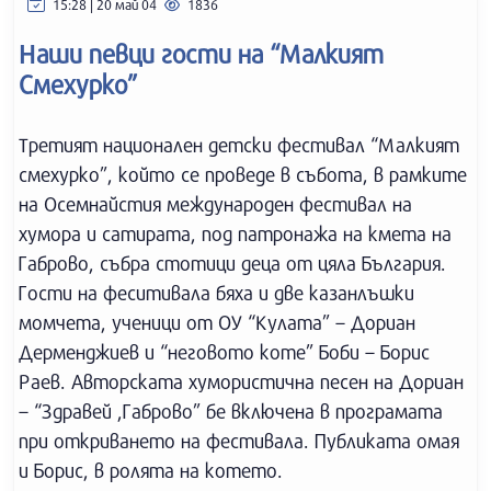
15:28 | 20 май 04
1836
Наши певци гости на “Малкият
Смехурко”
Третият национален детски фестивал “Малкият
смехурко”, който се проведе в събота, в рамките
на Осемнайстия международен фестивал на
хумора и сатирата, под патронажа на кмета на
Габрово, събра стотици деца от цяла България.
Гости на феситивала бяха и две казанлъшки
момчета, ученици от ОУ “Кулата” – Дориан
Дерменджиев и “неговото коте” Боби – Борис
Раев. Авторската хумористична песен на Дориан
– “Здравей ,Габрово” бе включена в програмата
при откриването на фестивала. Публиката омая
и Борис, в ролята на котето.