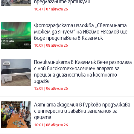
предлаганите артикули
10:47 | 07 август 26
Фотографската изложба „Светлината
можем да я чуем“ на Ивайло Нягалов ще
бъде представена в Казанлък
10:09 | 08 август 26
Поликлиниката в Казанлък вече разполага
с нов високотехнологичен апарат за
прецизна диагностика на костното
здраве
15:09 | 06 август 26
Лятната академия в Гурково продължава
с интересни и забавни занимания за
децата
10:01 | 08 август 26