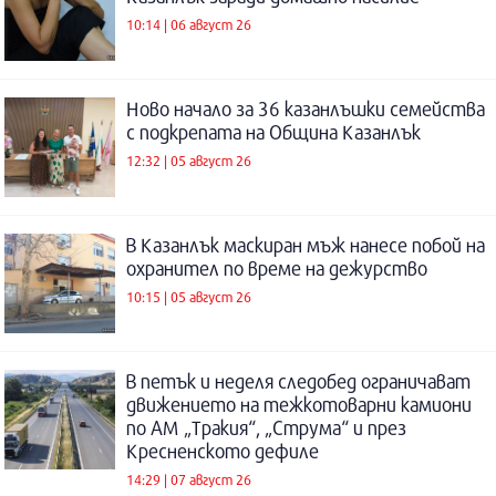
10:14 | 06 август 26
Ново начало за 36 казанлъшки семейства
с подкрепата на Община Казанлък
12:32 | 05 август 26
В Казанлък маскиран мъж нанесе побой на
охранител по време на дежурство
10:15 | 05 август 26
В петък и неделя следобед ограничават
движението на тежкотоварни камиони
по АМ „Тракия“, „Струма“ и през
Кресненското дефиле
14:29 | 07 август 26