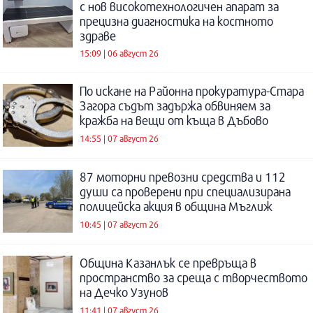
с нов високотехнологичен апарат за
прецизна диагностика на костното
здраве
15:09 | 06 август 26
По искане на Районна прокуратура-Стара
Загора съдът задържа обвиняем за
кражба на вещи от къща в Дъбово
14:55 | 07 август 26
87 моторни превозни средства и 112
души са проверени при специализирана
полицейска акция в община Мъглиж
10:45 | 07 август 26
Община Казанлък се превръща в
пространство за среща с творчеството
на Дечко Узунов
11:41 | 07 август 26