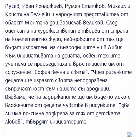
Русев, Иван Яхнаджиев, Румен Статков, Михаил и
Кристина Белчеви и народният представител от
област Монтана доц.Борислав Великов. След
оценката на художествените творби от страна
на компетентно жури, най-добрите от тях ще
бъдат изпратени на сънародниците ни в Либия.
Към инициативата на децата, освен техните
учители се присъединиха и връстниците им от
сдружение “София вечна и свята”. “Чрез рисунките
децата ще изразят своята неподправена
съпричастност към нашите сънародници.
Вярваме, че на задържаните ще им бъде по-леко с
вложените от децата чувства в рисунките. Едва
ли има по-силна подкрепа за тях от детската
любов”, твърдят инициаторите.