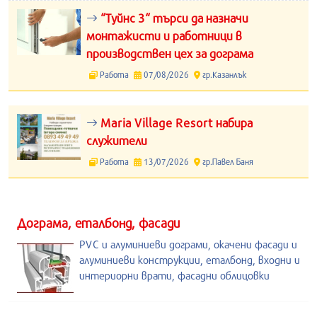
“Туйнс 3“ търси да назначи
монтажисти и работници в
производствен цех за дограма
Работа
07/08/2026
гр.Казанлък
Maria Village Resort набира
служители
Работа
13/07/2026
гр.Павел Баня
Дограма, еталбонд, фасади
PVC и алуминиеви дограми, окачени фасади и
алуминиеви конструкции, еталбонд, входни и
интериорни врати, фасадни облицовки