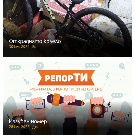
Откраднато колело
30 юли 2026 | Ян
Изгубен номер
28 юли 2026 | Деян