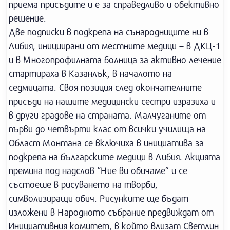
приема присъдите и е за справедливо и обективно
решение.
Две подписки в подкрепа на сънародниците ни в
Либия, инициирани от местните медици – в ДКЦ-1
и в Многопрофилната болница за активно лечение
стартираха в Казанлък, в началото на
седмицата. Своя позиция след окончателните
присъди на нашите медицински сестри изразиха и
в други градове на страната. Малчуганите от
първи до четвърти клас от всички училища на
Област Монтана се включиха в инициатива за
подкрепа на българските медици в Либия. Акцията
премина под надслов “Ние ви обичаме” и се
състоеше в рисуването на творби,
символизиращи обич. Рисунките ще бъдат
изложени в Народното събрание предвиждат от
Инициативния комитет, в който влизат Светлин