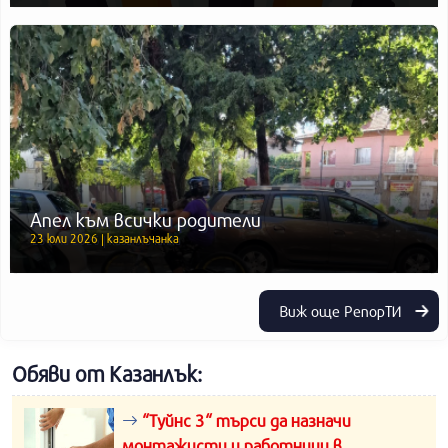
Апел към всички родители
23 юли 2026 | казанлъчанка
Виж още РепорТИ
Обяви от Казанлък:
“Туйнс 3“ търси да назначи
монтажисти и работници в