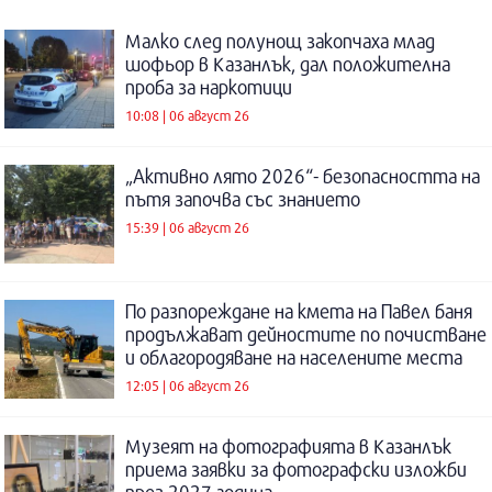
Малко след полунощ закопчаха млад
шофьор в Казанлък, дал положителна
проба за наркотици
10:08 | 06 август 26
„Активно лято 2026“- безопасността на
пътя започва със знанието
15:39 | 06 август 26
По разпореждане на кмета на Павел баня
продължават дейностите по почистване
и облагородяване на населените места
12:05 | 06 август 26
Музеят на фотографията в Казанлък
приема заявки за фотографски изложби