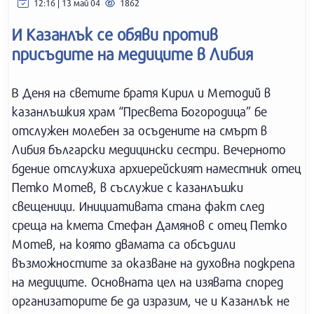
12:16 | 13 май 04
1862
И Казанлък се обяви против
присъдите на медиците в Либия
В Деня на светите братя Кирил и Методий в
казанлъшкия храм “Пресвета Богородица” бе
отслужен молебен за осъдените на смърт в
Либия български медицински сестри. Вечерното
бдение отслужиха архиерейският наместник отец
Петко Мотев, в съслужие с казанлъшки
свещеници. Инициативата стана факт след
среща на кмета Стефан Дамянов с отец Петко
Мотев, на която двамата са обсъдили
възможностите за оказване на духовна подкрепа
на медиците. Основната цел на изявата според
организаторите бе да изразим, че и Казанлък не