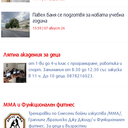
Павел баня се подготвя за новата учебна
година
15:59 | 07 август 26
Лятна академия за деца
от 1-ви до 4-и клас с програмиране, роботика и
спорт. Занимания от 8:30 до 12:30 със закуска
в 11 ч. До 10 деца. 0878216023.
ММА и Функционален фитнес
Тренировки по Смесени бойни изкуства /MMA/,
Граплинг /Бразилско Джу Джицу/ и Функционален
фитнес. За деца и възрастни