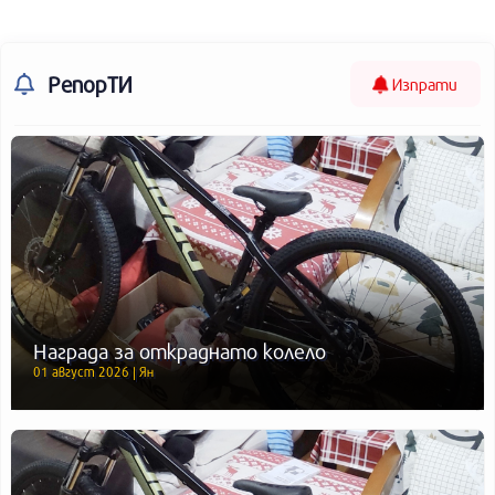
РепорТИ
Изпрати
Награда за откраднато колело
01 август 2026 | Ян