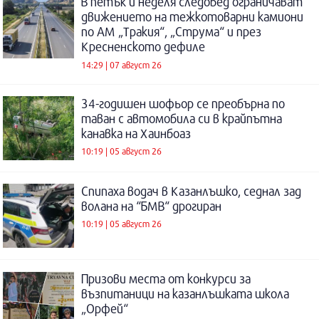
В петък и неделя следобед ограничават
движението на тежкотоварни камиони
по АМ „Тракия“, „Струма“ и през
Кресненското дефиле
14:29 | 07 август 26
34-годишен шофьор се преобърна по
таван с автомобила си в крайпътна
канавка на Хаинбоаз
10:19 | 05 август 26
Спипаха водач в Казанлъшко, седнал зад
волана на “БМВ“ дрогиран
10:19 | 05 август 26
Призови места от конкурси за
възпитаници на казанлъшката школа
„Орфей“