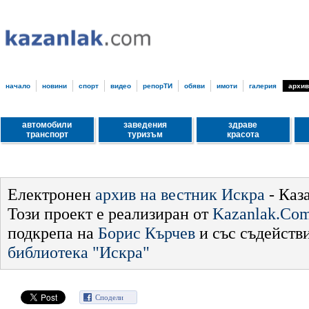
начало
новини
спорт
видео
репорТИ
обяви
имоти
галерия
архив
автомобили
заведения
здраве
транспорт
туризъм
красота
Електронен
архив на вестник Искра
- Каз
Този проект е реализиран от
Kazanlak.Co
подкрепа на
Борис Кърчев
и със съдейств
библиотека "Искра"
Сподели