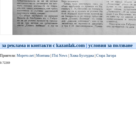
за реклама и контакти с kazanlak.com
|
условия за ползване
Приятели:
Морето.net
|
Монтана
|
ITni News
|
Хижа Бузлуджа
|
Стара Загора
0.72269