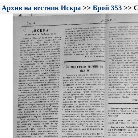
Архив на вестник Искра
>>
Брой 353
>> С