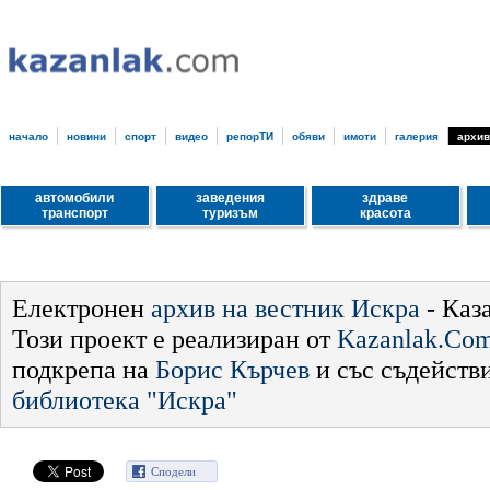
начало
новини
спорт
видео
репорТИ
обяви
имоти
галерия
архив
автомобили
заведения
здраве
транспорт
туризъм
красота
Електронен
архив на вестник Искра
- Каз
Този проект е реализиран от
Kazanlak.Co
подкрепа на
Борис Кърчев
и със съдейств
библиотека "Искра"
Сподели