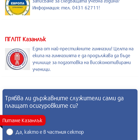
записване за следващата учебна година?
Информация: тел. 0431 62711!
ПГЛПТ Казанлък
Една от най-престижните гимназии! Целта на
екипа на гимназията е да продължава да бъде
училище за подготовка на високомотивирани
ученици.
Трябва ли държавните служители сами да
плащат осигуровките си?
Питаме Казанлък
Да, както е в частния сектор