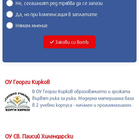
Не, сегашният ред трябва да се запази
Да, но при компенсация в заплатите
Нямам мнение
Закови си ВотЪ
ОУ Георги Кирков
В ОУ Георги Кирков образованието и грижата
вървят ръка за ръка. Модерна материална база
в 2 учебни корпуса - начален и прогимназиален.
ОУ Св. Паисий Хилендарски