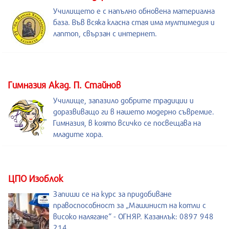
Училището е с напълно обновена материална
база. Във всяка класна стая има мултимедия и
лаптоп, свързан с интернет.
Гимназия Акад. П. Стайнов
Училище, запазило добрите традиции и
доразвиващо ги в нашето модерно съвремие.
Гимназия, в която всичко се посвещава на
младите хора.
ЦПО Изоблок
Запиши се на курс за придобиване
правоспособност за „Машинист на котли с
високо налягане“ - ОГНЯР. Казанлък: 0897 948
214