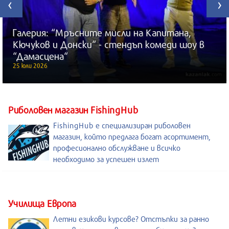
‹
›
Галерия: “Мръсните мисли на Капитана,
Кючуков и Донски“ - стендъп комеди шоу в
“Дамасцена“
25 юли 2026
Риболовен магазин FishingHub
FishingHub е специализиран риболовен
магазин, който предлага богат асортимент,
професионално обслужване и всичко
необходимо за успешен излет
Училища Европа
Летни езикови курсове? Отстъпки за ранно