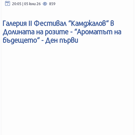
20:05 | 05 юли 26
859
Галерия II Фестивал “Камджалов“ в
Долината на розите - “Ароматът на
бъдещето“ - Ден първи