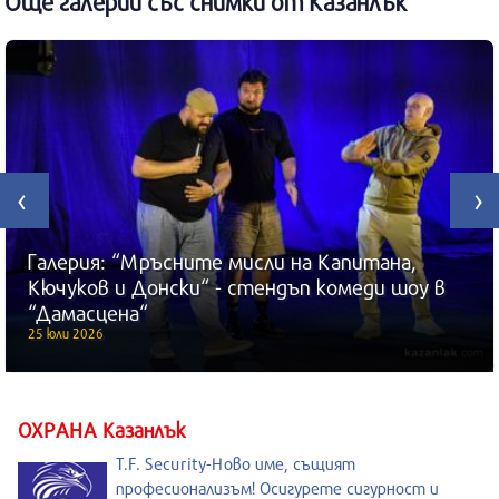
Още галерии със снимки от Казанлък
‹
›
Галерия: “Мръсните мисли на Капитана,
Кючуков и Донски“ - стендъп комеди шоу в
“Дамасцена“
25 юли 2026
ОХРАНА Казанлък
T.F. Security-Ново име, същият
професионализъм! Осигурете сигурност и