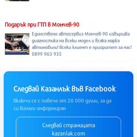
Подарък при ГТП в Мончев-90
Единствено автосервиз Мончев-90 извършва
диагностика на всеки модел и всяка марка
автомобили! Всеки клиент е приоритет за нас!
0899 963 935
Следвай Казанлък във Facebook
Включи се с повече от 20 000 души, за да
си винаги информиран
Следвай страницата
kazanlak.com