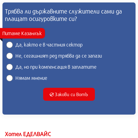
Трябва ли държавните служители сами да
плащат осигуровките си?
Питаме Казанлък
Да, както е в частния сектор
Не, сегашният ред трябва да се запази
Да, но при компенсация в заплатите
Нямам мнение
Закови си ВотЪ
Хотел ЕДЕЛВАЙС