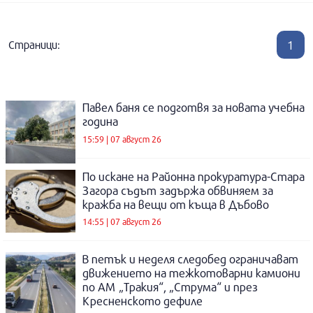
1
Страници:
Павел баня се подготвя за новата учебна
година
15:59 | 07 август 26
По искане на Районна прокуратура-Стара
Загора съдът задържа обвиняем за
кражба на вещи от къща в Дъбово
14:55 | 07 август 26
В петък и неделя следобед ограничават
движението на тежкотоварни камиони
по АМ „Тракия“, „Струма“ и през
Кресненското дефиле