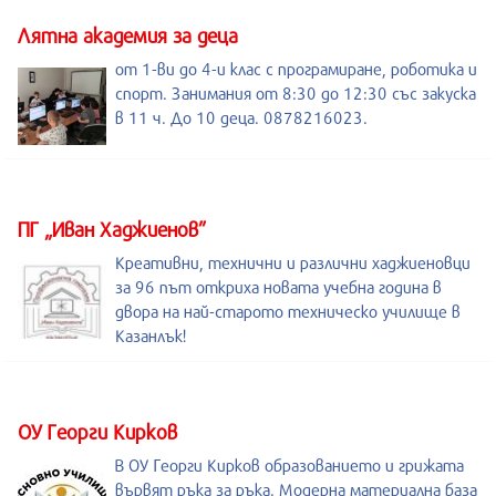
Лятна академия за деца
от 1-ви до 4-и клас с програмиране, роботика и
спорт. Занимания от 8:30 до 12:30 със закуска
в 11 ч. До 10 деца. 0878216023.
ПГ „Иван Хаджиенов”
Креативни, технични и различни хаджиеновци
за 96 път откриха новата учебна година в
двора на най-старото техническо училище в
Казанлък!
ОУ Георги Кирков
В ОУ Георги Кирков образованието и грижата
вървят ръка за ръка. Модерна материална база