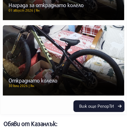
Награда за откраднато колело
01 август 2026 | Ян
Откраднато колело
30 юли 2026 | Ян
Виж още РепорТИ
Обяви от Казанлък: