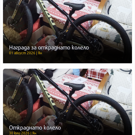
Награда за откраднато колело
01 август 2026 | Ян
Откраднато колело
30 юли 2026 | Ян