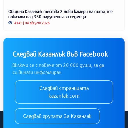
Община Казанлък тества 2 нови камери на пътя, те
показаха над 350 нарушения за седмица
4145 | 04 август 2026
Следвай Казанлък във Facebook
Включи се с повече от 20 000 души, за да
си винаги информиран
Следвай страницата
kazanlak.com
Следвай групата За Казанлак