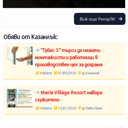
Виж още РепорТИ
Обяви от Казанлък:
“Туйнс 3“ търси да назначи
монтажисти и работници в
производствен цех за дограма
Работа
07/08/2026
гр.Казанлък
Maria Village Resort набира
служители
Работа
13/07/2026
гр.Павел Баня