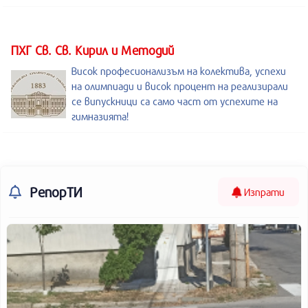
ПХГ Св. Св. Кирил и Методий
Висок професионализъм на колектива, успехи
на олимпиади и висок процент на реализирали
се випускници са само част от успехите на
гимназията!
РепорТИ
Изпрати