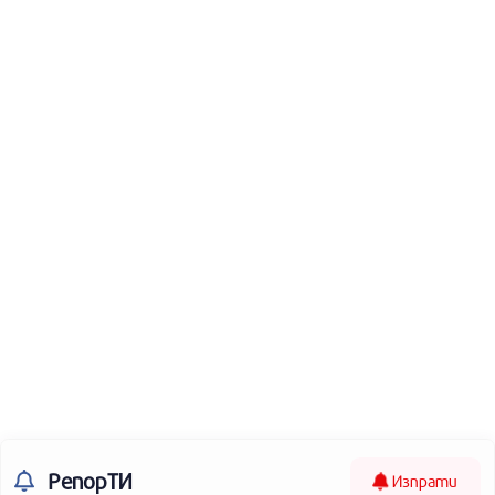
РепорТИ
Изпрати