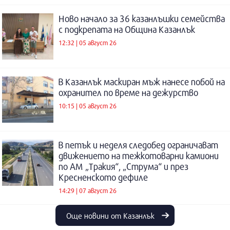
Ново начало за 36 казанлъшки семейства
с подкрепата на Община Казанлък
12:32 | 05 август 26
В Казанлък маскиран мъж нанесе побой на
охранител по време на дежурство
10:15 | 05 август 26
В петък и неделя следобед ограничават
движението на тежкотоварни камиони
по АМ „Тракия“, „Струма“ и през
Кресненското дефиле
14:29 | 07 август 26
Още новини от Казанлък