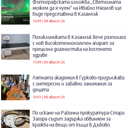
Фотографската изложба „Светлината
можем да я чуем“ на Ивайло Нягалов ще
бъде представена в Казанлък
10:09 | 08 август 26
Поликлиниката в Казанлък вече разполага
с нов високотехнологичен апарат за
прецизна диагностика на костното
здраве
15:09 | 06 август 26
Лятната академия в Гурково продължава
с интересни и забавни занимания за
децата
10:01 | 08 август 26
По искане на Районна прокуратура-Стара
Загора съдът задържа обвиняем за
кражба на вещи от къща в Дъбово