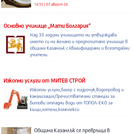
14:55 | 07 август 26
Основно училище „Мати Болгария“
Над 30 години училището ни утвърждава
името си на желано и предпочитано училище в
община Казанлък с квалифицирани и всеотдайни
учители.
Изкопни услуги от МИТЕВ СТРОЙ
Изкопни услуги,багер с хидрочук,водопровод и
канализация,Пречиствателни станции за
битови отпадни води от ТОПОЛ-ЕКО за
къщи,хотели,комплекси
Община Казанлък се превръща в