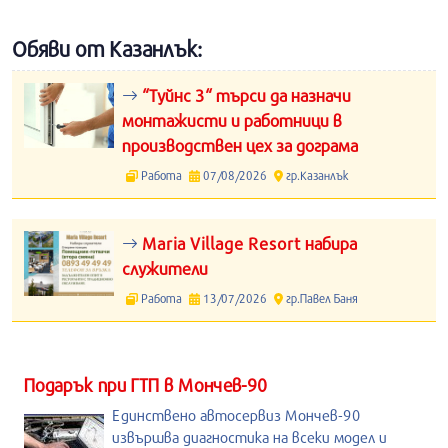
Обяви от Казанлък:
“Туйнс 3“ търси да назначи
монтажисти и работници в
производствен цех за дограма
Работа
07/08/2026
гр.Казанлък
Maria Village Resort набира
служители
Работа
13/07/2026
гр.Павел Баня
Подарък при ГТП в Мончев-90
Единствено автосервиз Мончев-90
извършва диагностика на всеки модел и