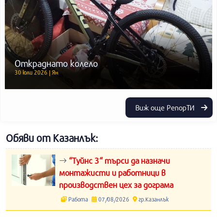
Откраднато колело
30 юли 2026 | Ян
Виж още РепорТИ
Обяви от Казанлък:
“Туйнс 3“ търси да назначи
монтажисти и работници в
производствен цех за дограма
Работа
07/08/2026
гр.Казанлък