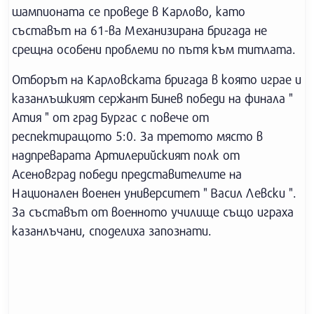
шампионата се проведе в Карлово, като
съставът на 61-ва Механизирана бригада не
срещна особени проблеми по пътя към титлата.
Отборът на Карловската бригада в която играе и
казанлъшкият сержант Бинев победи на финала "
Атия " от град Бургас с повече от
респектиращото 5:0. За третото място в
надпреварата Артилерийският полк от
Асеновград победи представителите на
Национален военен университет " Васил Левски ".
За съставът от военното училище също играха
казанлъчани, споделиха запознати.