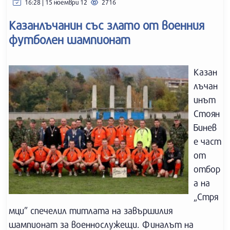
16:28 | 15 ноември 12
2716
Казанлъчанин със злато от военния
футболен шампионат
Казан
лъчан
инът
Стоян
Бинев
е част
от
отбор
а на
„Стря
мци” спечелил титлата на завършилия
шампионат за военнослужещи. Финалът на