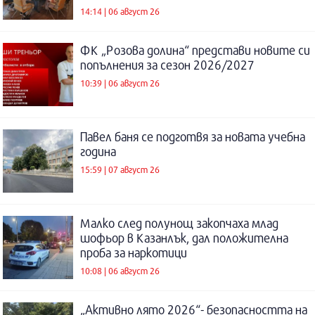
14:14 | 06 август 26
ФК „Розова долина“ представи новите си
попълнения за сезон 2026/2027
10:39 | 06 август 26
Павел баня се подготвя за новата учебна
година
15:59 | 07 август 26
Малко след полунощ закопчаха млад
шофьор в Казанлък, дал положителна
проба за наркотици
10:08 | 06 август 26
„Активно лято 2026“- безопасността на