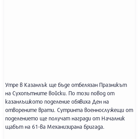
Утре в Казанлък ще бъде отбелязан Празникът
на Сухопътните войски. По този повод от
казанлъшкото поделение обявиха Ден на
отворените врати. Сутринта военнослужещи от
поделението ще получат награди от Началник
щабът на 61-ва Механизирана бригада.