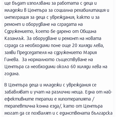
ще бъдат използвани за работата с деца и
младежи в Центъра за социална рехабилитация и
интеграция за деца с увреждания, както и за
ремонт и оборудване на сградата на
Сдружението, което бе дарено от Община
Казанлък. За оборудване и ремонт на новата
сграда са необходими поне още 20 хиляди лева,
заяви Председателя на сдружението Мария
Гинева. За нормалното съществуване на
Центъра са необходими около 60 хиляди лева на
година.
В Центъра деца и младежи с увреждания се
забавляват и учат на различни неща. Една от най-
ефективните терапии е хипотерапията /
терапевтична конна езда/, като от Центъра
могат да се похвалят и с единствената българска