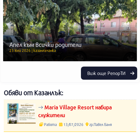
Апел към всички родители
23 юли 2026 | казанлъчанка
Виж още РепорТИ
Обяви от Казанлък:
Maria Village Resort набира
служители
Работа
13/07/2026
гр.Павел Баня