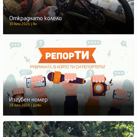
Откраднато колело
30 юли 2026 | Ян
Изгубен номер
28 юли 2026 | Деян