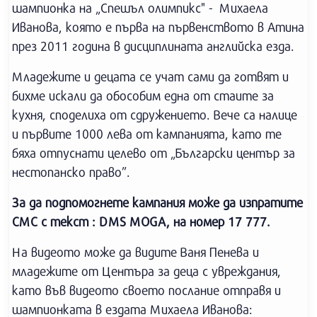
шампионка на „Спешъл олимпикс" - Михаела
Иванова, която е първа на първенството в Атина
през 2011 година в дисциплината английска езда.
Младежите и децата се учат сами да готвят и
бихме искали да обособим една от стаите за
кухня, споделиха от сдружението. Вече са налице
и първите 1000 лева от кампанията, като те
бяха отпуснати целево от „Български център за
нестопанско право”.
За да подпомогнете кампания може да изпратите
СМС с текст : DMS MOGA, на номер 17 777.
На видеото може да видите Ваня Пенева и
младежите от Центъра за деца с увреждания,
като във видеото своето послание отправя и
шампионката в ездата Михаела Иванова: