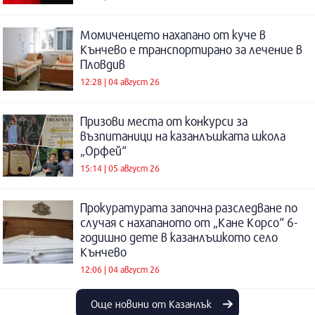
Момиченцето нахапано от куче в
Кънчево е транспортирано за лечение в
Пловдив
12:28 | 04 август 26
Призови места от конкурси за
възпитаници на казанлъшката школа
„Орфей“
15:14 | 05 август 26
Прокуратурата започна разследване по
случая с нахапаното от „Кане Корсо“ 6-
годишно дете в казанлъшкото село
Кънчево
12:06 | 04 август 26
Още новини от Казанлък