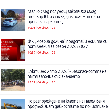
Малко след полунощ закопчаха млад
шофьор в Казанлък, дал положителна
проба за наркотици
10:08 | 06 август 26
ФК „Розова долина“ представи новите си
попълнения за сезон 2026/2027
10:39 | 06 август 26
„Активно лято 2026“- безопасността на
пътя започва със знанието
15:39 | 06 август 26
По разпореждане на кмета на Павел баня
продължават дейностите по почистване