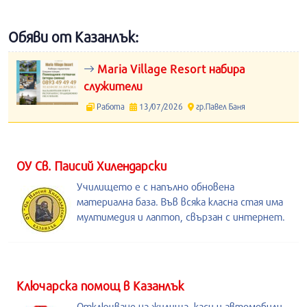
Обяви от Казанлък:
Maria Village Resort набира
служители
Работа
13/07/2026
гр.Павел Баня
ОУ Св. Паисий Хилендарски
Училището е с напълно обновена
материална база. Във всяка класна стая има
мултимедия и лаптоп, свързан с интернет.
Kлючарска помощ в Казанлък
Отключване на жилища, каси и автомобили.