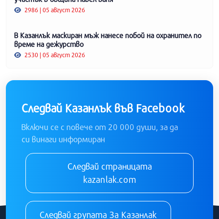
2986 | 05 август 2026
В Казанлък маскиран мъж нанесе побой на охранител по
време на дежурство
2530 | 05 август 2026
Следвай Казанлък във Facebook
Включи се с повече от 20 000 души, за да
си винаги информиран
Следвай страницата
kazanlak.com
Следвай групата За Казанлак