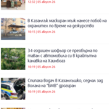
12:32 | 05 август 26
В Казанлък маскиран мъж нанесе побой на
охранител по време на дежурство
10:15 | 05 август 26
34-годишен шофьор се преобърна по
таван с автомобила си в крайпътна
канавка на Хаинбоаз
10:19 | 05 август 26
Спипаха водач в Казанлъшко, седнал зад
волана на “БМВ“ дрогиран
10:19 | 05 август 26