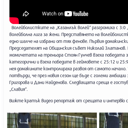
Волейболистките на „Казанлък волей“ разгромиха с 3:0
волейболна лига за жени. Представянето на волейболи
едно шалче на избрани от тях фенове. Първия домакинск
Председателят на Общинския съвет Николай Златанов. 
момичетата на треньора Стоян Гунчев взеха победата за
категорични и взеха победите в геймовете с 25:12 и 25:
нея домакините контролираха развоя от самото начало. Т
потвърди, че през новия сезон ще бъде с големи амбиции
Григорова и Дани Найденова. Следващата среща е госту
„Славия“.
Вижте кратък видео репортаж от срещата и интервю с 