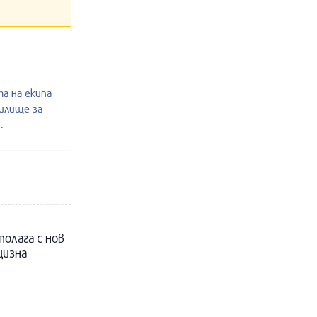
а на екипа
чилище за
.
полага с нов
цизна