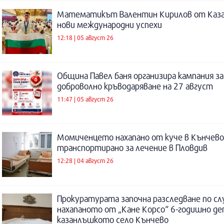
Математикът Валентин Кирилов от Каза
нови международни успехи
12:18 | 05 август 26
Община Павел баня организира кампания за
доброволно кръводаряване на 27 август
11:47 | 05 август 26
Момиченцето нахапано от куче в Кънчево
транспортирано за лечение в Пловдив
12:28 | 04 август 26
Прокуратурата започна разследване по сл
нахапаното от „Кане Корсо“ 6-годишно де
казанлъшкото село Кънчево