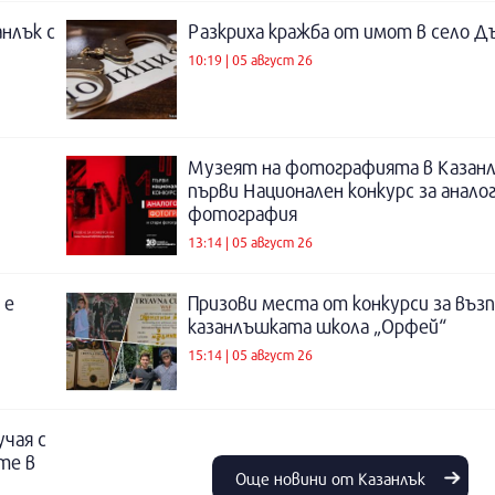
нлък с
Разкриха кражба от имот в село Д
10:19 | 05 август 26
Музеят на фотографията в Казанл
първи Национален конкурс за анало
фотография
13:14 | 05 август 26
 е
Призови места от конкурси за въз
казанлъшката школа „Орфей“
15:14 | 05 август 26
учая с
те в
Още новини от Казанлък