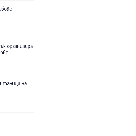
ъбово
ък организира
гова
питаници на