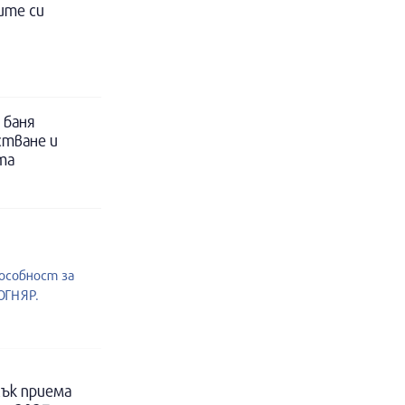
ите си
 баня
стване и
та
пособност за
ОГНЯР.
ък приема