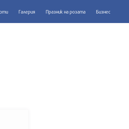
оти
Галерия
Празник на розата
Бизнес