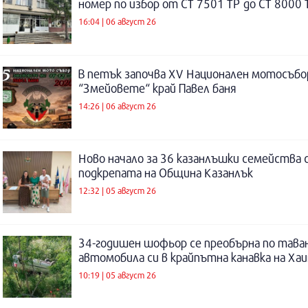
номер по избор от СТ 7501 ТР до СТ 8000 
16:04 | 06 август 26
В петък започва XV Национален мотосъбо
“Змейовете“ край Павел баня
14:26 | 06 август 26
Ново начало за 36 казанлъшки семейства 
подкрепата на Община Казанлък
12:32 | 05 август 26
34-годишен шофьор се преобърна по таван
автомобила си в крайпътна канавка на Ха
10:19 | 05 август 26