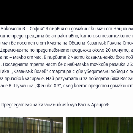
 „Локомотив – София“ в първия си домакински мач от Национа
стките преди срещата бе атрактивно, като състезателките п
и мач бе посетен и от кмета на Община Казанлък Галина Стоя
Церемонията по представянето продължи около 20 минути, 
 по – малко от час. В първите 2 части казанлъчанки бяха по
9. Последната трета част бе с най-малка точкова разлика 25:1
ака „Казанлък волей“ стартира с две убедителни победи с по
 за призово класиране. Най-резултатни за победата бяха Весел
ване в Шумен на „Феникс 09“, след което предстои домакинс
Председателя на казанлъшкия клуб Васил Аргиров: