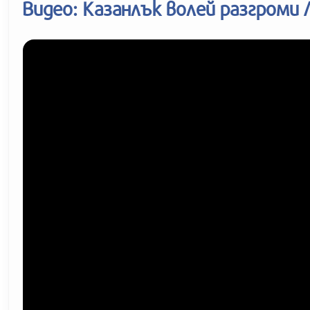
Видео: Казанлък волей разгроми