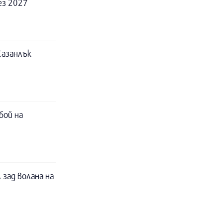
ез 2027
Казанлък
бой на
 зад волана на