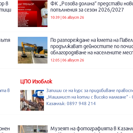
ор в
ФК „Розова долина“ представи нов
отици
попълнения за сезон 2026/2027
10:39 | 06 август 26
пътя
По разпореждане на кмета на Павел
продължават дейностите по почи
облагородяване на населените мес
12:05 | 06 август 26
ЦПО Изоблок
ата в
Запиши се на курс за придобиване правос
„Машинист на котли с високо налягане“ - 
Казанлък: 0897 948 214
онен
Музеят на фотографията в Казанл