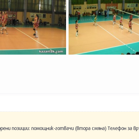
орени позиции: помощник-готвачи (втора смяна) Телефон за вр