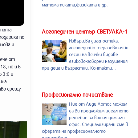
математиката,физиката и др.
лната
Логопедичен център СВЕТУЛКА-1
одариха по
Извършва диагностика,
нова и
логопедично-терапевтични
а
сесии на всички видове
вече от
езиково-говорни нарушения
8, но и в
при деца и възрастни. Контакти...
 3:0 и
ина
тво срещу
Професионално почистване
Ние от Лиди Лотос можем
да Ви предложим идеалното
решение за вашия дом или
офис. Специализирани сме в
сферата на професионалното
почистване.