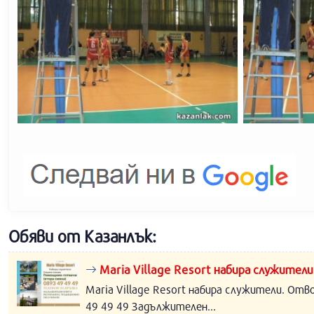
Обяви от Казанлък:
Maria Village Resort набира служители
Maria Village Resort набира служители. Отв
49 49 49 Задължителен...