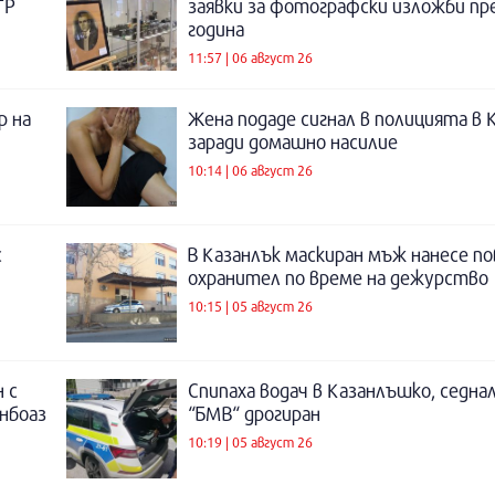
ТР
заявки за фотографски изложби пр
година
11:57 | 06 август 26
р на
Жена подаде сигнал в полицията в 
заради домашно насилие
10:14 | 06 август 26
с
В Казанлък маскиран мъж нанесе по
охранител по време на дежурство
10:15 | 05 август 26
 с
Спипаха водач в Казанлъшко, седнал
инбоаз
“БМВ“ дрогиран
10:19 | 05 август 26