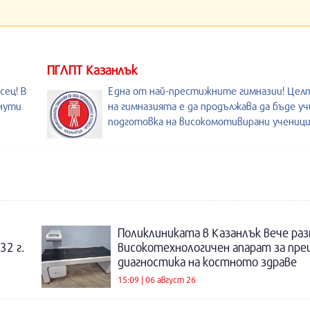
ПГЛПТ Казанлък
сец! В
Една от най-престижните гимназии! Целт
инути
на гимназията е да продължава да бъде у
подготовка на високомотивирани ученици
Поликлиниката в Казанлък вече раз
32 г.
високотехнологичен апарат за пре
диагностика на костното здраве
15:09 | 06 август 26