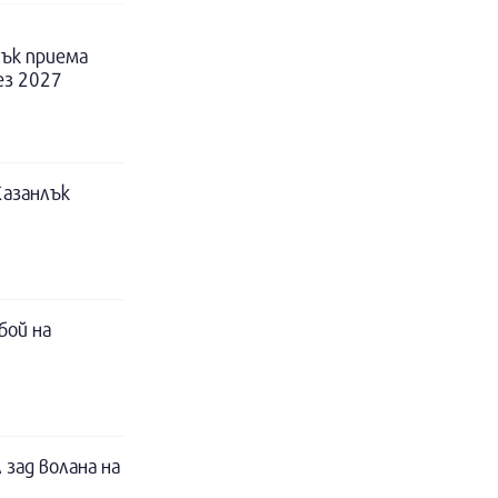
ък приема
ез 2027
Казанлък
бой на
 зад волана на