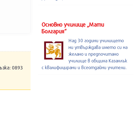
Основно училище „Мати
Болгария“
Над 30 години училището
ни утвърждава името си на
желано и предпочитано
училище в община Казанлък
ъзка: 0893
с квалифицирани и всеотдайни учители.