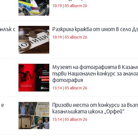
10:19 | 05 август 26
нлък с
Разкриха кражба от имот в село Д
10:19 | 05 август 26
Музеят на фотографията в Казанл
първи Национален конкурс за анало
фотография
13:14 | 05 август 26
 е
Призови места от конкурси за въз
казанлъшката школа „Орфей“
15:14 | 05 август 26