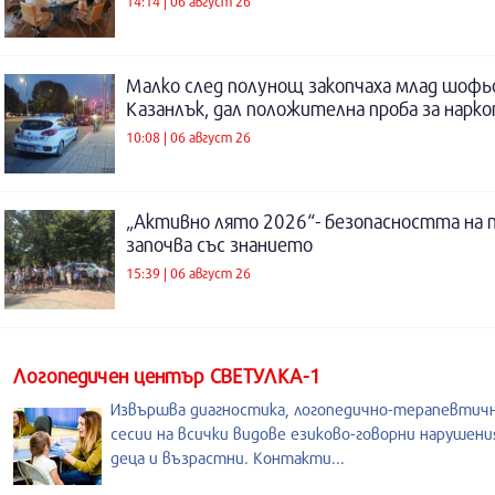
14:14 | 06 август 26
Малко след полунощ закопчаха млад шофь
Казанлък, дал положителна проба за нарк
10:08 | 06 август 26
„Активно лято 2026“- безопасността на 
започва със знанието
15:39 | 06 август 26
Логопедичен център СВЕТУЛКА-1
Извършва диагностика, логопедично-терапевтич
сесии на всички видове езиково-говорни нарушени
деца и възрастни. Контакти...