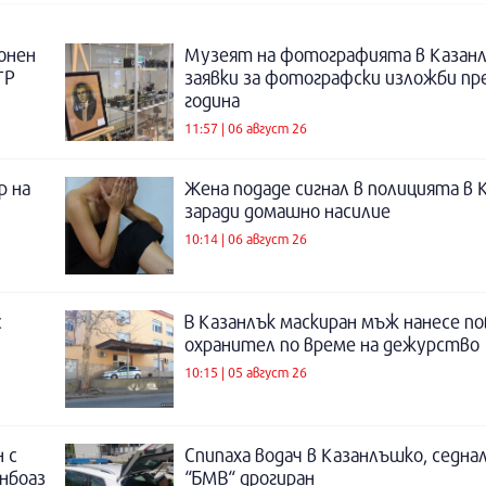
онен
Музеят на фотографията в Казанл
ТР
заявки за фотографски изложби пр
година
11:57 | 06 август 26
р на
Жена подаде сигнал в полицията в 
заради домашно насилие
10:14 | 06 август 26
с
В Казанлък маскиран мъж нанесе по
охранител по време на дежурство
10:15 | 05 август 26
 с
Спипаха водач в Казанлъшко, седнал
инбоаз
“БМВ“ дрогиран