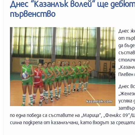
Днес “Казанлък волей“ ще дебю
първенство
Днес же
от първ
да бъде
състав
столич
„Казанл
Плевен 
Днес вс
„Желез
успяха 
затвър
по една победа са съставите на „Марица”, „Феникс 09”/
силна подкрепа от казанлъчани, като входът за срещата 