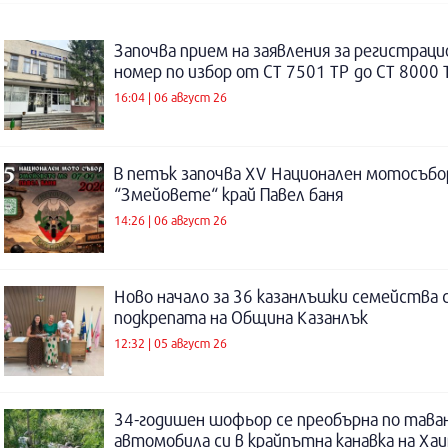
Започва прием на заявления за регистраци
номер по избор от СТ 7501 ТР до СТ 8000 
16:04 | 06 август 26
В петък започва XV Национален мотосъбо
“Змейовете“ край Павел баня
14:26 | 06 август 26
Ново начало за 36 казанлъшки семейства 
подкрепата на Община Казанлък
12:32 | 05 август 26
34-годишен шофьор се преобърна по таван
автомобила си в крайпътна канавка на Ха