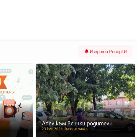
Изпрати
РепорТИ
Апел към всички родители
23 юли 2026 | казанлъчанка