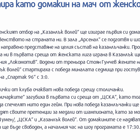
тира като домакин на мач от женск
нският отбор на „Казанлък волей” ще изиграе първия си дом
енството на страната ни. В зала „Арсенал” се подготвя и ш
 направено представяне на целия състав на казанлъчанки. Пр
а ни в първата среща от женската лига играна в Казанлък щ
ния „Локомотив”. Водени от треньора Стоян Гунчев жените н
ък волей” стартираха с победа миналата седмица при гостув
на „Спартак 96” с 3:0.
ички от клуба очакват нова победа срещу столичанки.
ничарките” загубиха в първата си среща от „ЦСКА”, като то
да спечелят нито един гейм. При нова победа казанлъчанки ще
дят своите претенции за медали от шампионата, като за м
Шумен/, „ЦСКА” и „Казанлък волей”. От домакините се надяват
ще бъде свободен, а началния час на шоу програмата е 17:30