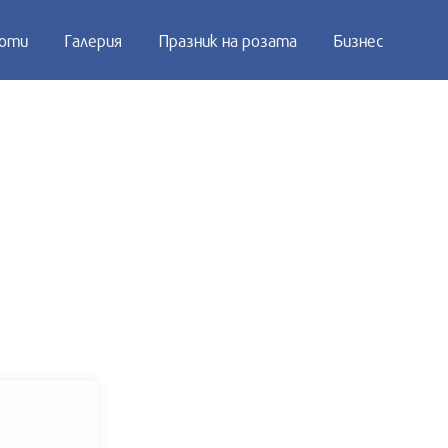
оти
Галерия
Празник на розата
Бизнес