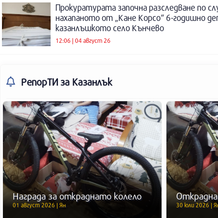
Прокуратурата започна разследване по сл
нахапаното от „Кане Корсо“ 6-годишно де
казанлъшкото село Кънчево
12:06 | 04 август 26
РепорТИ
за Казанлък
Награда за откраднато колело
Открадна
01 август 2026 | Ян
30 юли 2026 | Я