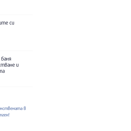
ите си
 баня
стване и
та
инствената в
тген!