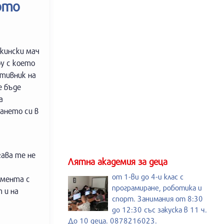
ото
акински мач
оу с което
отивник на
е бъде
а
ането си в
гава те не
Лятна академия за деца
от 1-ви до 4-и клас с
омента с
програмиране, роботика и
 и на
спорт. Занимания от 8:30
.
до 12:30 със закуска в 11 ч.
До 10 деца. 0878216023.