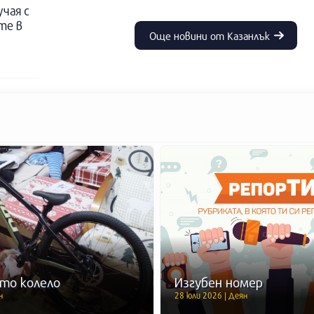
учая с
те в
Още новини от Казанлък
то колело
Изгубен номер
н
28 юли 2026 | Деян