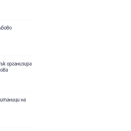
ъбово
ък организира
гова
питаници на