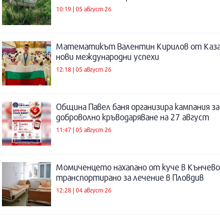
10:19 | 05 август 26
Математикът Валентин Кирилов от Каза
нови международни успехи
12:18 | 05 август 26
Община Павел баня организира кампания за
доброволно кръводаряване на 27 август
11:47 | 05 август 26
Момиченцето нахапано от куче в Кънчево
транспортирано за лечение в Пловдив
12:28 | 04 август 26