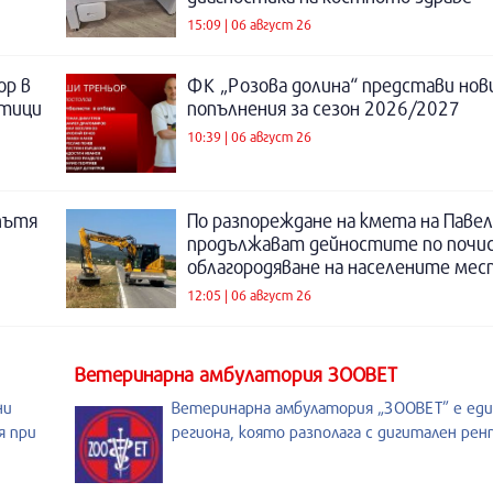
15:09 | 06 август 26
ор в
ФК „Розова долина“ представи нов
отици
попълнения за сезон 2026/2027
10:39 | 06 август 26
пътя
По разпореждане на кмета на Павел
продължават дейностите по почи
облагородяване на населените мес
12:05 | 06 август 26
Ветеринарна амбулатория ЗООВЕТ
ни
Ветеринарна амбулатория „ЗООВЕТ” е ед
я при
региона, която разполага с дигитален рен