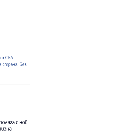
от СБА –
 страна. Без
полага с нов
цизна