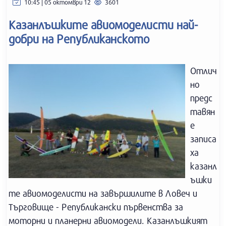
10:45 | 05 октомври 12
3601
Казанлъшките авиомоделисти най-
добри на Републиканското
Отлич
но
предс
тавян
е
записа
ха
казанл
ъшки
те авиомоделисти на завършилите в Ловеч и
Търговище - Републикански първенства за
моторни и планерни авиомодели. Казанлъшкият