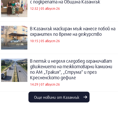
с подкрепата на Община Казанлък
12:32 | 05 август 26
В Казанлък маскиран мъж нанесе побой на
охранител по време на дежурство
10:15 | 05 август 26
В петък и неделя следобед ограничават
движението на тежкотоварни камиони
по АМ „Тракия“, „Струма“ и през
Кресненското дефиле
14:29 | 07 август 26
Още новини от Казанлък