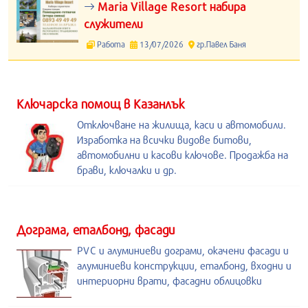
Maria Village Resort набира
служители
Работа
13/07/2026
гр.Павел Баня
Kлючарска помощ в Казанлък
Отключване на жилища, каси и автомобили.
Изработка на всички видове битови,
автомобилни и касови ключове. Продажба на
брави, ключалки и др.
Дограма, еталбонд, фасади
PVC и алуминиеви дограми, окачени фасади и
алуминиеви конструкции, еталбонд, входни и
интериорни врати, фасадни облицовки