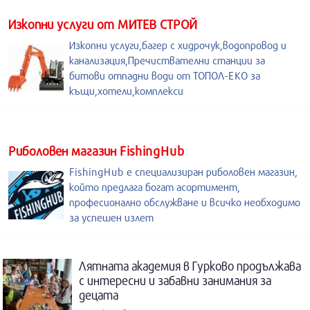
Изкопни услуги от МИТЕВ СТРОЙ
Изкопни услуги,багер с хидрочук,водопровод и
канализация,Пречиствателни станции за
битови отпадни води от ТОПОЛ-ЕКО за
къщи,хотели,комплекси
Риболовен магазин FishingHub
FishingHub е специализиран риболовен магазин,
който предлага богат асортимент,
професионално обслужване и всичко необходимо
за успешен излет
Лятната академия в Гурково продължава
с интересни и забавни занимания за
децата