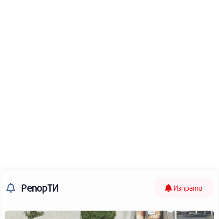
РепорТИ
Изпрати