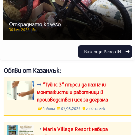
Откраднато колело
30 юли 2026 | Ян
Виж още РепорТИ
Обяви от Казанлък:
“Туйнс 3“ търси да назначи
монтажисти и работници в
производствен цех за дограма
Работа
07/08/2026
гр.Казанлък
Maria Village Resort набира