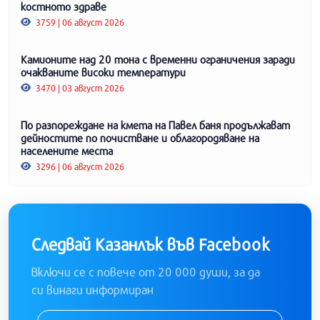
костното здраве
3759 | 06 август 2026
Камионите над 20 тона с временни ограничения заради
очакваните високи температури
3470 | 03 август 2026
По разпореждане на кмета на Павел баня продължават
дейностите по почистване и облагородяване на
населените места
3296 | 06 август 2026
Следвай Казанлък във Facebook
Включи се с повече от 20 000 души, за да
си винаги информиран