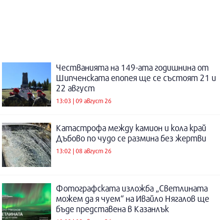
Честванията на 149-ата годишнина от
Шипченската епопея ще се състоят 21 и
22 август
13:03 | 09 август 26
Катастрофа между камион и кола край
Дъбово по чудо се размина без жертви
13:02 | 08 август 26
Фотографската изложба „Светлината
можем да я чуем“ на Ивайло Нягалов ще
бъде представена в Казанлък