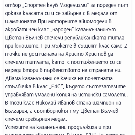
отбор „Спортен клуб Моделизми” за пореден път
доказа класата си и се завърна с 8 медала от
шампионата.При моторните авиомодели в
акробатичен клас „народен” казанлъчанинът
Цветан Вълчев спечели републиканската титла
при юношите. При мъжете в същият клас само 2
точки не достигнаха на Христо Христов да
спечели титлата, като с постижението си се
нареди втори в първенството на страната ни.
Двама казанлъчани се качиха на почетната
стълбичка в клас „F4C”, където състезателите
управляват умалени копия на истински самолети.
В този клас Николай Иванов стана шампион на
България, а съотборникът му Цветан Вълчев
спечели сребърния медал.
Успехите на казанлъчани продължиха и при