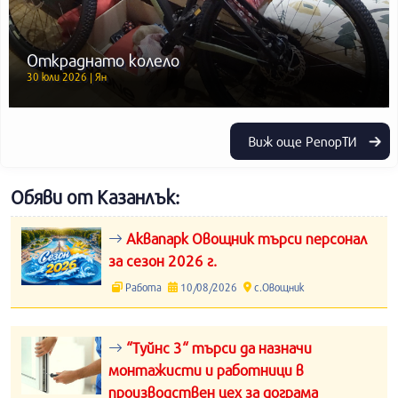
Откраднато колело
30 юли 2026 | Ян
Виж още РепорТИ
Обяви от Казанлък:
Аквапарк Овощник търси персонал
за сезон 2026 г.
Работа
10/08/2026
с.Овощник
“Туйнс 3“ търси да назначи
монтажисти и работници в
производствен цех за дограма