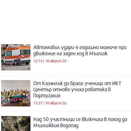
Автомобил удари 4-годишно момиче при
движение на заден ход в Мъглиж
12:14 | 10 август 26
От Казанлък до Брага: ученици от ИКТ
Център отново учиха роботика в
Португалия
13:37 | 10 август 26
Над 50 участници се включиха в поход до
Мъглижкия водопад