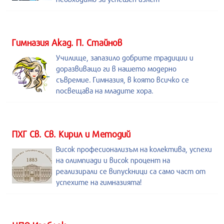
Гимназия Акад. П. Стайнов
Училище, запазило добрите традиции и
доразвиващо ги в нашето модерно
съвремие. Гимназия, в която всичко се
посвещава на младите хора.
ПХГ Св. Св. Кирил и Методий
Висок професионализъм на колектива, успехи
на олимпиади и висок процент на
реализирали се випускници са само част от
успехите на гимназията!