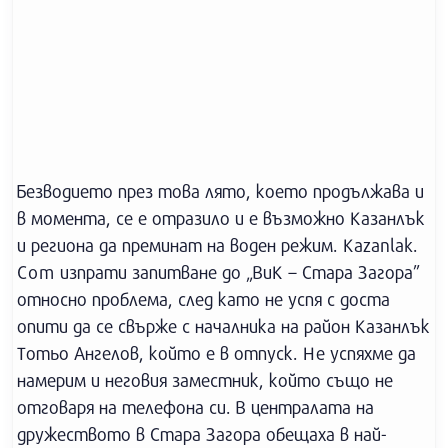
Безводието през това лято, което продължава и
в момента, се е отразило и е възможно Казанлък
и региона да преминат на воден режим. Kazanlak.
Com изпрати запитване до „ВиК – Стара Загора”
относно проблема, след като не успя с доста
опити да се свърже с началника на район Казанлък
Тотьо Ангелов, който е в отпуск. Не успяхме да
намерим и неговия заместник, който също не
отговаря на телефона си. В централата на
дружеството в Стара Загора обещаха в най-