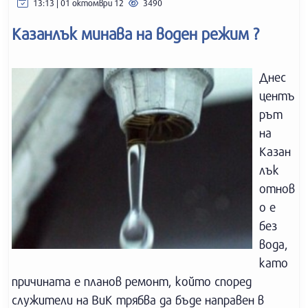
13:13 | 01 октомври 12
3490
Казанлък минава на воден режим ?
Днес
центъ
рът
на
Казан
лък
отнов
о е
без
вода,
като
причината е планов ремонт, който според
служители на ВиК трябва да бъде направен в