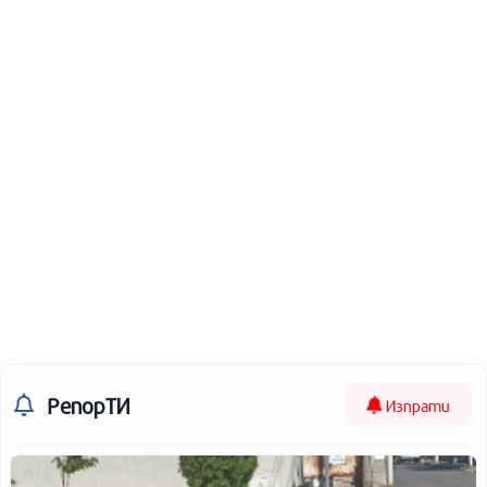
РепорТИ
Изпрати