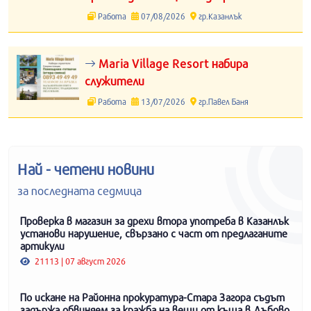
Работа
07/08/2026
гр.Казанлък
Maria Village Resort набира
служители
Работа
13/07/2026
гр.Павел Баня
Най - четени новини
за последната седмица
Проверка в магазин за дрехи втора употреба в Казанлък
установи нарушение, свързано с част от предлаганите
артикули
21113 | 07 август 2026
По искане на Районна прокуратура-Стара Загора съдът
задържа обвиняем за кражба на вещи от къща в Дъбово