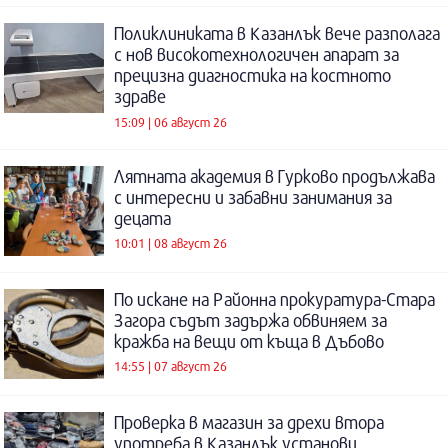
Поликлиниката в Казанлък вече разполага
с нов високотехнологичен апарат за
прецизна диагностика на костното
здраве
15:09 | 06 август 26
Лятната академия в Гурково продължава
с интересни и забавни занимания за
децата
10:01 | 08 август 26
По искане на Районна прокуратура-Стара
Загора съдът задържа обвиняем за
кражба на вещи от къща в Дъбово
14:55 | 07 август 26
Проверка в магазин за дрехи втора
употреба в Казанлък установи