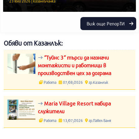
23 юли 2026 | казанлъчанка
Виж още РепорТИ
Обяви от Казанлък:
“Туйнс 3“ търси да назначи
монтажисти и работници в
производствен цех за дограма
Работа
07/08/2026
гр.Казанлък
Maria Village Resort набира
служители
Работа
13/07/2026
гр.Павел Баня