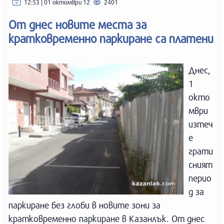
12:53 | 01 октомври 12
2401
От днес новите места за
кратковременно паркиране са платени
Днес,
1
окто
мври
изтеч
е
грати
сният
перио
д за
паркиране без глоби в новите зони за
кратковременно паркиране в Казанлък. От днес