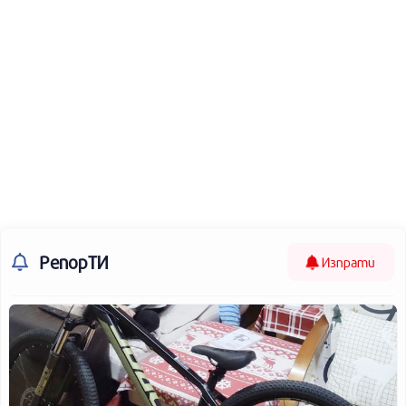
РепорТИ
Изпрати