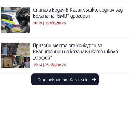
Спипаха водач в Казанлъшко, седнал зад
волана на “БМВ“ дрогиран
10:19 | 05 август 26
Призови места от конкурси за
възпитаници на казанлъшката школа
„Орфей“
15:14 | 05 август 26
Още новини от Казанлък