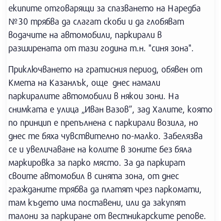
екипите отговарящи за спазването на Наредба
№30 трябва да слагат скоби и да глобяват
водачите на автомобили, паркирали в
разширената от тази година т.н. "синя зона".
Приключването на гратисния период, обявен от
Кмета на Казанлък, още днес намали
паркиралите автомобили в някои зони. На
снимката е улица „Иван Вазов”, зад Халите, която
по принцип е препълнена с паркирали возила, но
днес те бяха чувствително по-малко. Забелязва
се и увеличаване на колите в зоните без бяла
маркировка за парко място. За да паркират
своите автомобил в синята зона, от днес
гражданите трябва да платят чрез паркомати,
там където има поставени, или да закупят
талони за паркиране от вестникарските репове.