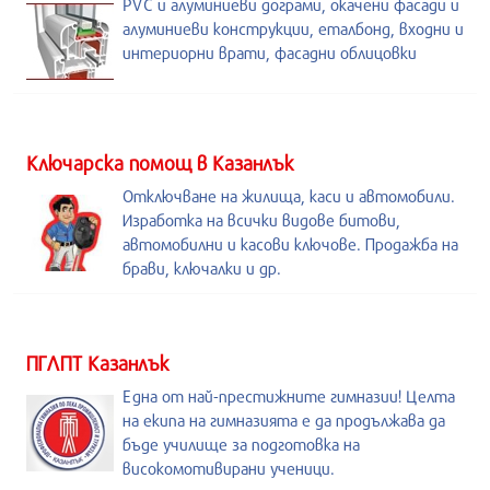
PVC и алуминиеви дограми, окачени фасади и
алуминиеви конструкции, еталбонд, входни и
интериорни врати, фасадни облицовки
Kлючарска помощ в Казанлък
Отключване на жилища, каси и автомобили.
Изработка на всички видове битови,
автомобилни и касови ключове. Продажба на
брави, ключалки и др.
ПГЛПТ Казанлък
Една от най-престижните гимназии! Целта
на екипа на гимназията е да продължава да
бъде училище за подготовка на
високомотивирани ученици.