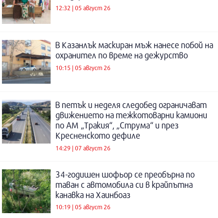
12:32 | 05 август 26
В Казанлък маскиран мъж нанесе побой на
охранител по време на дежурство
10:15 | 05 август 26
В петък и неделя следобед ограничават
движението на тежкотоварни камиони
по АМ „Тракия“, „Струма“ и през
Кресненското дефиле
14:29 | 07 август 26
34-годишен шофьор се преобърна по
таван с автомобила си в крайпътна
канавка на Хаинбоаз
10:19 | 05 август 26