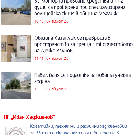
87 моторни превозни средства и 112
души са проверени при специализирана
полицейска акция в община Мъглиж
10:45 | 07 август 26
Община Казанлък се превръща в
пространство за среща с творчеството
на Дечко Узунов
11:41 | 07 август 26
Павел баня се подготвя за новата учебна
година
15:59 | 07 август 26
ПГ „Иван Хаджиенов”
Креативни, технични и различни хаджиеновци
за 96 път откриха новата учебна година в