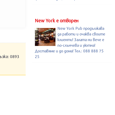
New York е отворен
New York Pub продължава
да работи и очаква своите
клиенти! Залата ни вече е
по-слънчева и уютна!
Доставяме и до дома! Тел.: 088 888 75
ъзка: 0893
25