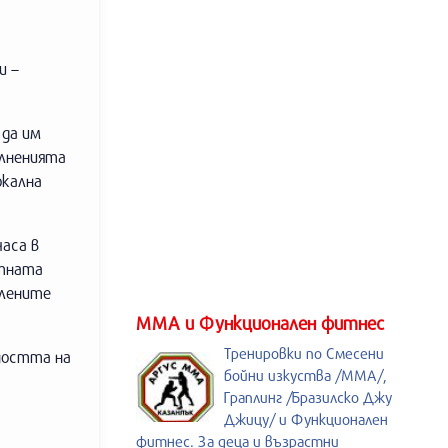
и –
да им
ълненията
окална
часа в
стната
елените
ММА и Функционален фитнес
Тренировки по Смесени
лността на
бойни изкуства /MMA/,
Граплинг /Бразилско Джу
Джицу/ и Функционален
фитнес. За деца и възрастни