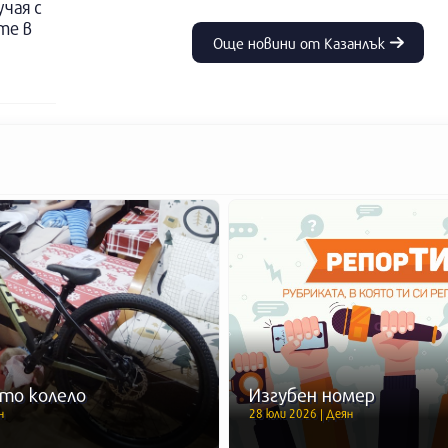
учая с
те в
Още новини от Казанлък
то колело
Изгубен номер
н
28 юли 2026 | Деян