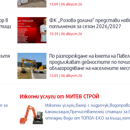
15:09 | 06 август 26
ор в
ФК „Розова долина“ представи нов
отици
попълнения за сезон 2026/2027
10:39 | 06 август 26
пътя
По разпореждане на кмета на Павел
продължават дейностите по почи
облагородяване на населените мес
12:05 | 06 август 26
Изкопни услуги от МИТЕВ СТРОЙ
т за
Изкопни услуги,багер с хидрочук,водопров
канализация,Пречиствателни станции за
отпадни води от ТОПОЛ-ЕКО за къщи,хот