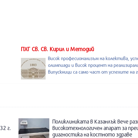
ПХГ Св. Св. Кирил и Методий
Висок професионализъм на колектива, усп
олимпиади и висок процент на реализирал
випускници са само част от успехите на 
Поликлиниката в Казанлък вече раз
32 г.
високотехнологичен апарат за пре
диагностика на костното здраве