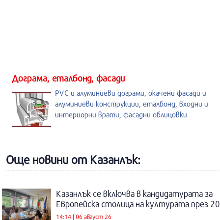
Дограма, еталбонд, фасади
PVC и алуминиеви дограми, окачени фасади и
алуминиеви конструкции, еталбонд, входни и
интериорни врати, фасадни облицовки
Още новини от Казанлък:
Казанлък се включва в кандидатурата за
Европейска столица на културата през 20
14:14 | 06 август 26