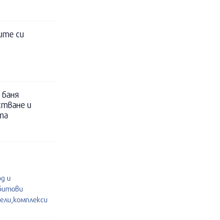
ите си
 баня
стване и
та
од и
 битови
ели,комплекси