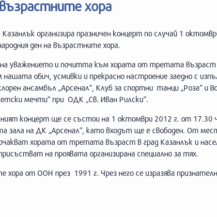
 възрастните хора
Казанлък организира празничен концерт по случай 1 октомвр
ародния ден на възрастните хора.
 на уважението и почитта към хората от третата възраст 
 нашата обич, усмивки и прекрасно настроение заедно с изп
лорен ансамбъл „Арсенал”, Клуб за спортни танци „Роза” и В
етски мечти” при ОДК „Св. Иван Рилски”.
ният концерт ще се състои на 1 октомври 2012 г. от 17.30 
та зала на ДК „Арсенал”, като входът ще е свободен. От ме
 очакват хората от третата възраст в град Казанлък и нас
присъстват на проявата организирана специално за тях.
е хора от ООН през 1991 г. Чрез него се изразява признате