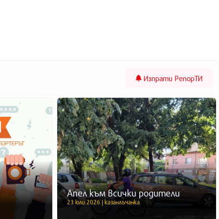
Изпрати
РепорТИ
Апел към всички родители
23 юли 2026 | казанлъчанка