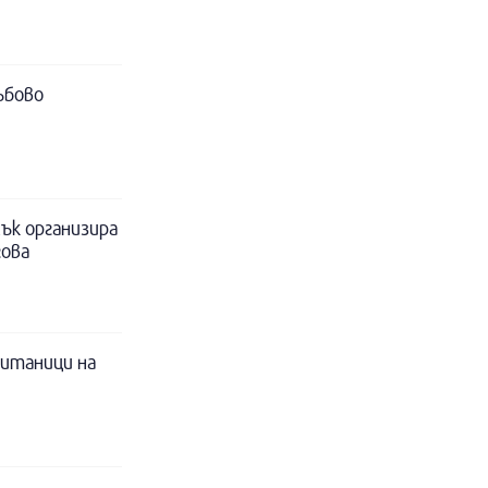
ъбово
ък организира
гова
питаници на