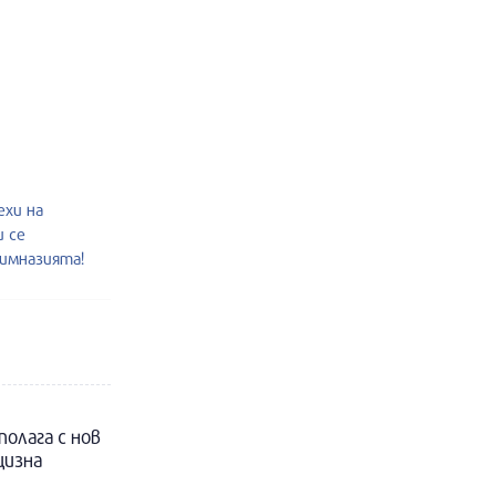
ехи на
и се
гимназията!
полага с нов
цизна