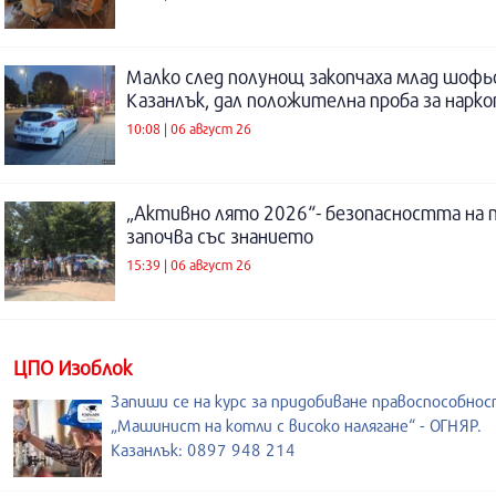
Малко след полунощ закопчаха млад шофь
Казанлък, дал положителна проба за нарк
10:08 | 06 август 26
„Активно лято 2026“- безопасността на 
започва със знанието
15:39 | 06 август 26
ЦПО Изоблок
Запиши се на курс за придобиване правоспособнос
„Машинист на котли с високо налягане“ - ОГНЯР.
Казанлък: 0897 948 214