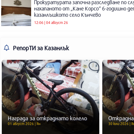
Прокуратурата започна разследване по сл
нахапаното от „Кане Корсо“ 6-годишно де
казанлъшкото село Кънчево
12:06 | 04 август 26
РепорТИ
за Казанлък
Награда за откраднато колело
Открадна
01 август 2026 | Ян
30 юли 2026 | Я