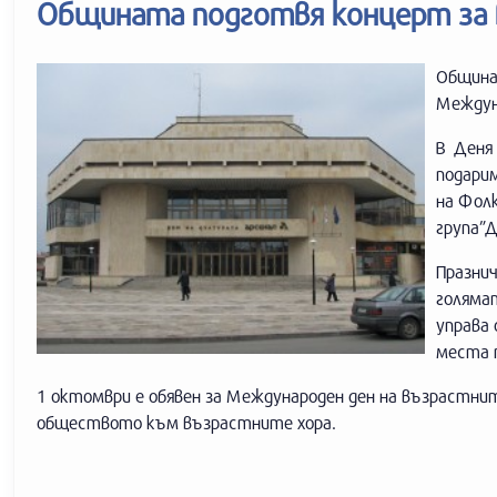
Общината подготвя концерт за
Община 
Междун
В Деня
подарим
на Фолк
група”Д
Празнич
голяма
управа
места 
1 октомври е обявен за Международен ден на възрастнит
обществото към възрастните хора.