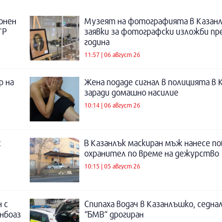
онен
Музеят на фотографията в Казанл
ТР
заявки за фотографски изложби пр
година
11:57 | 06 август 26
р на
Жена подаде сигнал в полицията в 
заради домашно насилие
10:14 | 06 август 26
с
В Казанлък маскиран мъж нанесе по
охранител по време на дежурство
10:15 | 05 август 26
 с
Спипаха водач в Казанлъшко, седнал
инбоаз
“БМВ“ дрогиран