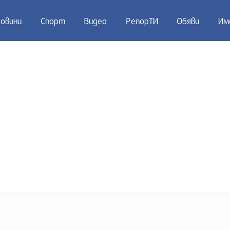
овини
Спорт
Видео
РепорТИ
Обяви
Им