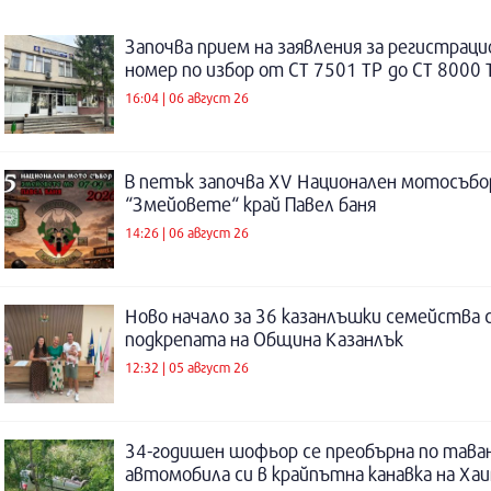
Започва прием на заявления за регистраци
номер по избор от СТ 7501 ТР до СТ 8000 
16:04 | 06 август 26
В петък започва XV Национален мотосъбо
“Змейовете“ край Павел баня
14:26 | 06 август 26
Ново начало за 36 казанлъшки семейства 
подкрепата на Община Казанлък
12:32 | 05 август 26
34-годишен шофьор се преобърна по таван
автомобила си в крайпътна канавка на Ха