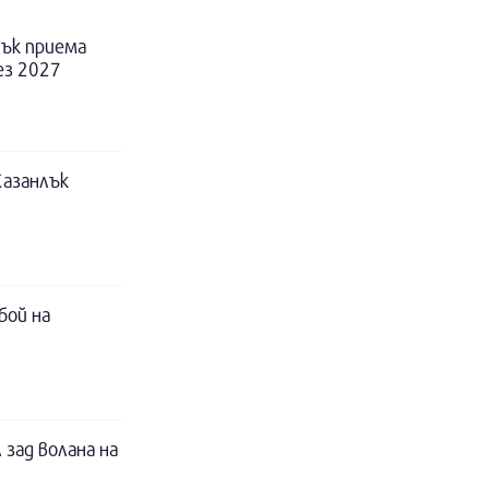
ък приема
ез 2027
Казанлък
бой на
 зад волана на