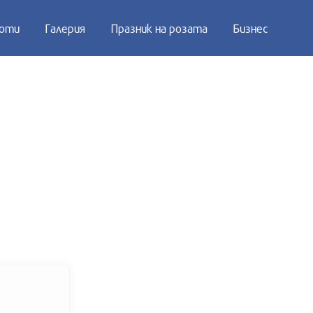
оти
Галерия
Празник на розата
Бизнес