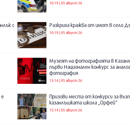
10:19 | 05 август 26
нлък с
Разкриха кражба от имот в село Д
10:19 | 05 август 26
Музеят на фотографията в Казанл
първи Национален конкурс за анало
фотография
13:14 | 05 август 26
 е
Призови места от конкурси за въз
казанлъшката школа „Орфей“
15:14 | 05 август 26