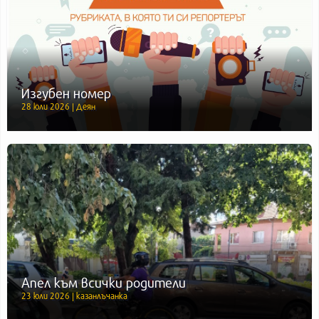
Изгубен номер
28 юли 2026 | Деян
Апел към всички родители
23 юли 2026 | казанлъчанка