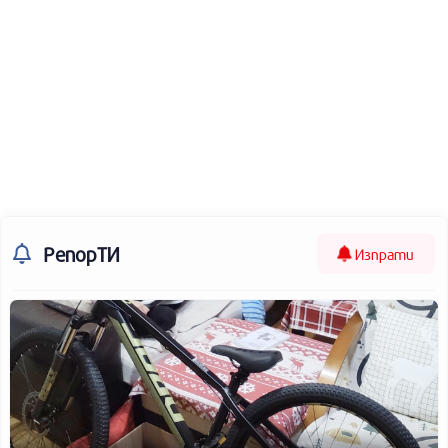
РепорТИ
Изпрати