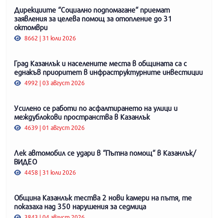
Дирекциите “Социално подпомагане“ приемат
заявления за целева помощ за отопление до 31
октомври
8662 | 31 юли 2026
Град Казанлък и населените места в общината са с
еднакъв приоритет в инфраструктурните инвестиции
4992 | 03 август 2026
Усилено се работи по асфалтирането на улици и
междублокови пространства в Казанлък
4639 | 01 август 2026
Лек автомобил се удари в “Пътна помощ“ в Казанлък/
ВИДЕО
4458 | 31 юли 2026
Община Казанлък тества 2 нови камери на пътя, те
показаха над 350 нарушения за седмица
3843 | 04 август 2026