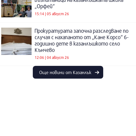
„Орфей“
15:14 | 05 август 26
Прокуратурата започна разследване по
случая с нахапаното от „Кане Корсо“ 6-
годишно дете в казанлъшкото село
Кънчево
12:06 | 04 август 26
Още новини от Казанлък