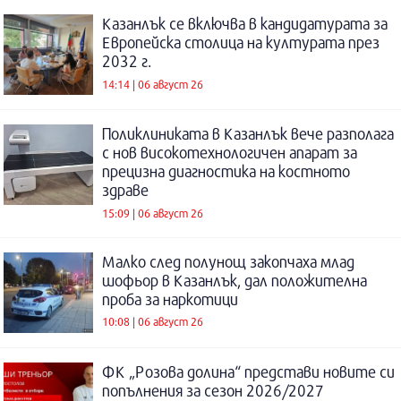
Казанлък се включва в кандидатурата за
Европейска столица на културата през
2032 г.
14:14 | 06 август 26
Поликлиниката в Казанлък вече разполага
с нов високотехнологичен апарат за
прецизна диагностика на костното
здраве
15:09 | 06 август 26
Малко след полунощ закопчаха млад
шофьор в Казанлък, дал положителна
проба за наркотици
10:08 | 06 август 26
ФК „Розова долина“ представи новите си
попълнения за сезон 2026/2027