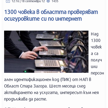
12:16 | 18 септември 12
1435
1300 човека в областта проверяват
осигуровките си по интернет
Над
1300
човек
а са
получ
или
персон
ален идентификационен код (ПИК) от НАП в
Област Стара Загора. Шест месеца след
активирането на услугата, интересът към нея
продължава да расте.