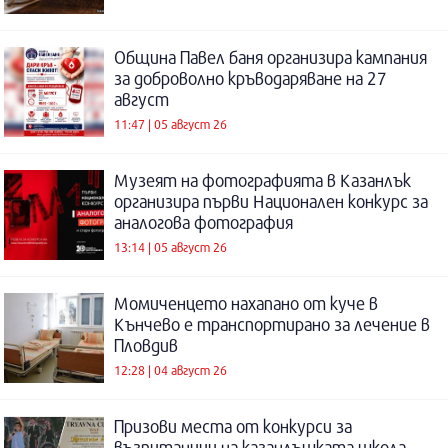
Община Павел баня организира кампания
за доброволно кръводаряване на 27
август
11:47 | 05 август 26
Музеят на фотографията в Казанлък
организира първи Национален конкурс за
аналогова фотография
13:14 | 05 август 26
Момиченцето нахапано от куче в
Кънчево е транспортирано за лечение в
Пловдив
12:28 | 04 август 26
Призови места от конкурси за
възпитаници на казанлъшката школа