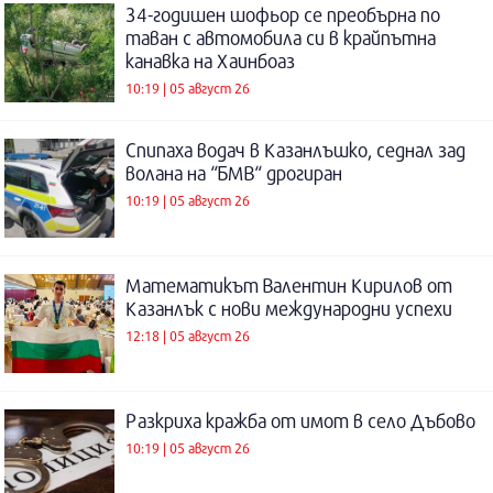
34-годишен шофьор се преобърна по
таван с автомобила си в крайпътна
канавка на Хаинбоаз
10:19 | 05 август 26
Спипаха водач в Казанлъшко, седнал зад
волана на “БМВ“ дрогиран
10:19 | 05 август 26
Математикът Валентин Кирилов от
Казанлък с нови международни успехи
12:18 | 05 август 26
Разкриха кражба от имот в село Дъбово
10:19 | 05 август 26