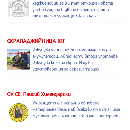
хаджиеновци за 96 път откриха новата
учебна година в двора на най-старото
техническо училище в Казанлък!
СКРАПАДЖИЙНИЦА ЮГ
Изкупува черни, цветни метали, стари
акумулатори. Авточасти втора употреба.
Изкупува коли за скрап. Издава
удостоверения за дерегистрация.
ОУ Св. Паисий Хилендарски
Училището е с напълно обновена
материална база. Във всяка класна стая има
мултимедия и лаптоп, свързан с интернет.