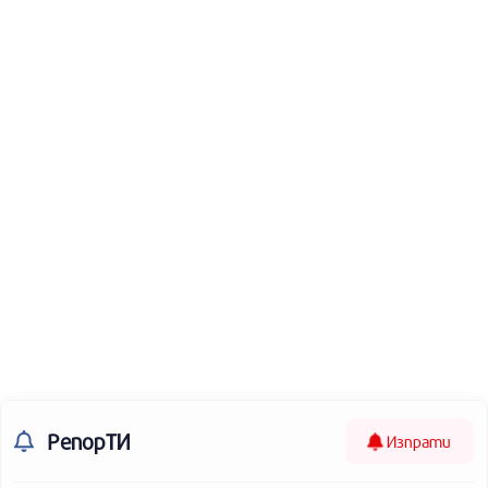
РепорТИ
Изпрати