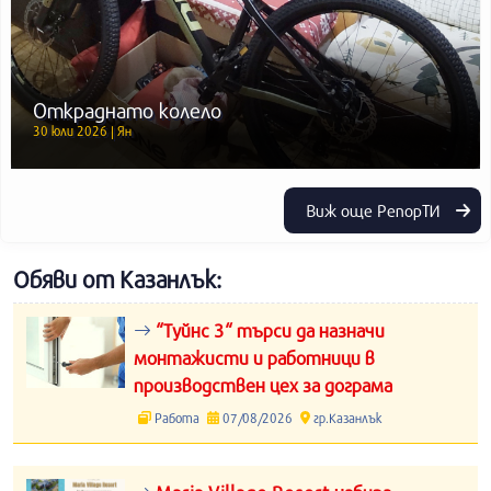
Откраднато колело
30 юли 2026 | Ян
Виж още РепорТИ
Обяви от Казанлък:
“Туйнс 3“ търси да назначи
монтажисти и работници в
производствен цех за дограма
Работа
07/08/2026
гр.Казанлък