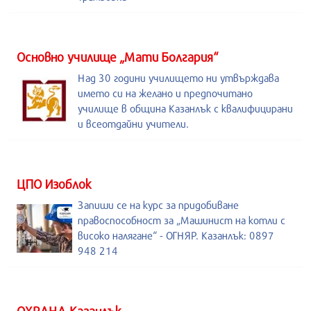
Основно училище „Мати Болгария“
Над 30 години училището ни утвърждава
името си на желано и предпочитано
училище в община Казанлък с квалифицирани
и всеотдайни учители.
ЦПО Изоблок
Запиши се на курс за придобиване
правоспособност за „Машинист на котли с
високо налягане“ - ОГНЯР. Казанлък: 0897
948 214