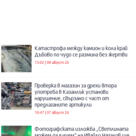
Катастрофа между камион и кола край
Дъбово по чудо се размина без жертви
13:02 | 08 август 26
Проверка в магазин за дрехи втора
употреба в Казанлък установи
нарушение, свързано с част от
предлаганите артикули
10:47 | 07 август 26
Фотографската изложба „Светлината
можем да я чуем“ на Ивайло Нягалов ще