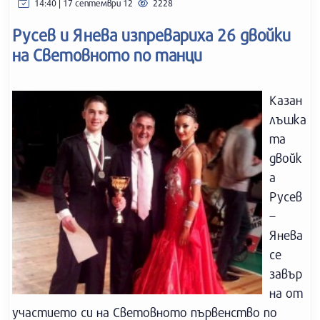
14:40 | 17 септември 12
2228
Русев и Янева изпревариха 26 двойки
на Световното по танци
Казан
лъшка
та
двойк
а
Русев
–
Янева
се
завър
на от
участието си на Световното първенство по