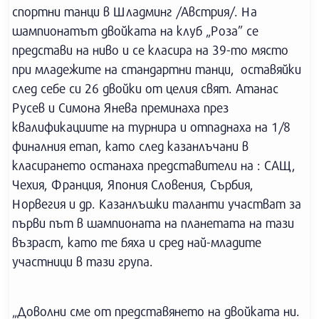
спортни танци в Шладминг /Австрия/. На
шампионатът двойката на клуб „Роза” се
представи на ниво и се класира на 39-то място
при младежите на стандартни танци, оставяйки
след себе си 26 двойки от целия свят. Атанас
Русев и Симона Янева преминаха през
квалификациите на турнира и отпаднаха на 1/8
финалния етап, като след казанлъчани в
класирането останаха представители на : САЩ,
Чехия, Франция, Япония Словения, Сърбия,
Норвегия и др. Казанлъшки таланти участват за
първи път в шампионата на планетата на тази
възраст, като те бяха и сред най-младите
участници в тази група.
„Доволни сме от представянето на двойката ни.