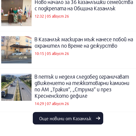
Ново начало за 36 казанлъшки семейства
с подкрепата на Община Казанлък
12:32 | 05 август 26
В Казанлък маскиран мъж нанесе побой на
охранител по време на дежурство
10:15 | 05 август 26
В петък и неделя следобед ограничават
движението на тежкотоварни камиони
по АМ „Тракия“, „Струма“ и през
Кресненското дефиле
14:29 | 07 август 26
Още новини от Казанлък