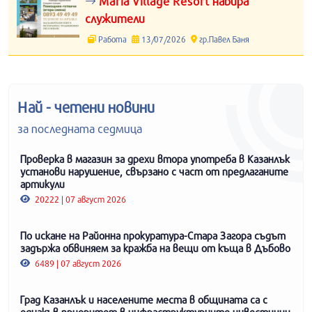
Maria Village Resort набира
служители
Работа
13/07/2026
гр.Павел Баня
Най - четени новини
за последната седмица
Проверка в магазин за дрехи втора употреба в Казанлък
установи нарушение, свързано с част от предлаганите
артикули
20222 | 07 август 2026
По искане на Районна прокуратура-Стара Загора съдът
задържа обвиняем за кражба на вещи от къща в Дъбово
6489 | 07 август 2026
Град Казанлък и населените места в общината са с
еднакъв приоритет в инфраструктурните инвестиции