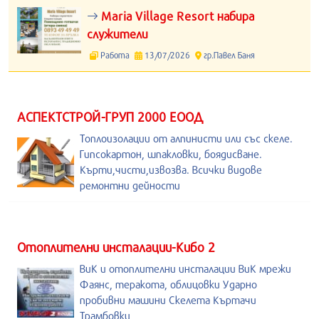
Maria Village Resort набира
служители
Работа
13/07/2026
гр.Павел Баня
АСПЕКТСТРОЙ-ГРУП 2000 ЕООД
Топлоизолации от алпинисти или със скеле.
Гипсокартон, шпакловки, боядисване.
Кърти,чисти,извозва. Всички видове
ремонтни дейности
Отоплителни инсталации-Кибо 2
ВиК и отоплителни инсталации ВиК мрежи
Фаянс, теракота, облицовки Ударно
пробивни машини Скелета Къртачи
Трамбовки