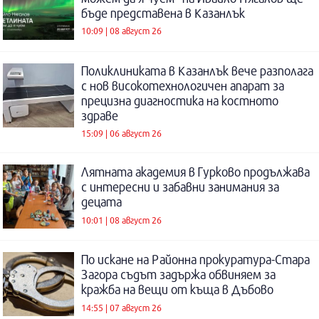
бъде представена в Казанлък
10:09 | 08 август 26
Поликлиниката в Казанлък вече разполага
с нов високотехнологичен апарат за
прецизна диагностика на костното
здраве
15:09 | 06 август 26
Лятната академия в Гурково продължава
с интересни и забавни занимания за
децата
10:01 | 08 август 26
По искане на Районна прокуратура-Стара
Загора съдът задържа обвиняем за
кражба на вещи от къща в Дъбово
14:55 | 07 август 26