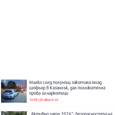
Малко след полунощ закопчаха млад
шофьор в Казанлък, дал положителна
проба за наркотици
10:08 | 06 август 26
„Активно лято 2026“- безопасността на