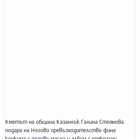
Кметът на община Казанлък Галина Стоянова
подари на Негово превъзходителство фина
конкума с розово масло и албум с прекрасни