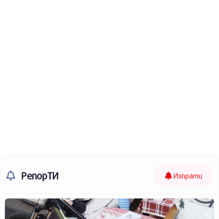
РепорТИ
Изпрати