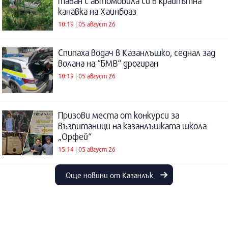
таван с автомобила си в крайпътна
канавка на Хаинбоаз
10:19 | 05 август 26
Спипаха водач в Казанлъшко, седнал зад
волана на “БМВ“ дрогиран
10:19 | 05 август 26
Призови места от конкурси за
възпитаници на казанлъшката школа
„Орфей“
15:14 | 05 август 26
Още новини от Казанлък