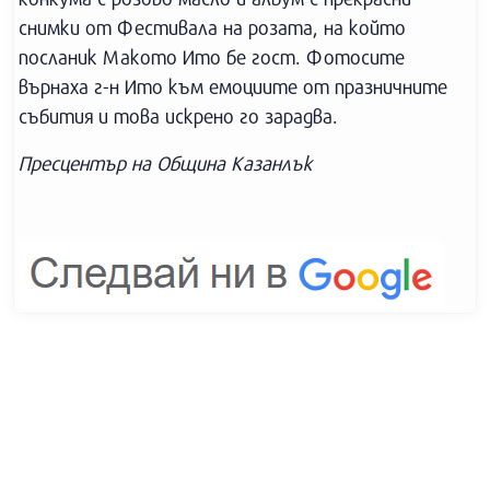
снимки от Фестивала на розата, на който
посланик Макото Ито бе гост. Фотосите
върнаха г-н Ито към емоциите от празничните
събития и това искрено го зарадва.
Пресцентър на Община Казанлък