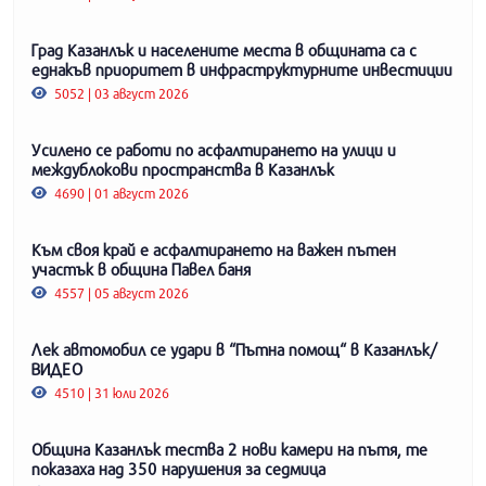
Град Казанлък и населените места в общината са с
еднакъв приоритет в инфраструктурните инвестиции
5052 | 03 август 2026
Усилено се работи по асфалтирането на улици и
междублокови пространства в Казанлък
4690 | 01 август 2026
Към своя край е асфалтирането на важен пътен
участък в община Павел баня
4557 | 05 август 2026
Лек автомобил се удари в “Пътна помощ“ в Казанлък/
ВИДЕО
4510 | 31 юли 2026
Община Казанлък тества 2 нови камери на пътя, те
показаха над 350 нарушения за седмица