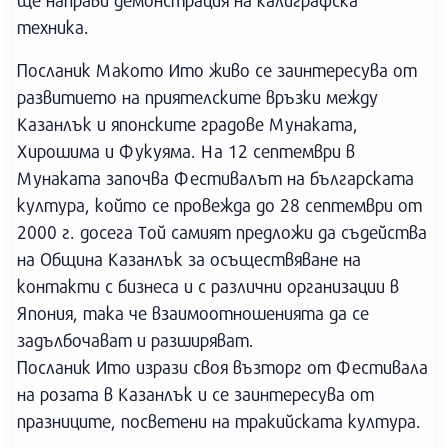
ще направи демонстрация на калиграфска
техника.
Посланик Макото Ито живо се заинтересува от
развитието на приятелските връзки между
Казанлък и японските градове Мунаката,
Хирошима и Фукуяма. На 12 септември в
Мунаката започва Фестивалът на българската
култура, който се провежда до 28 септември от
2000 г. досега Той самият предложи да съдейства
на Община Казанлък за осъществяване на
контакти с бизнеса и с различни организации в
Япония, така че взаимоотношенията да се
задълбочават и разширяват.
Посланик Ито изрази своя възторг от Фестивала
на розата в Казанлък и се заинтересува от
празниците, посветени на тракийската култура.