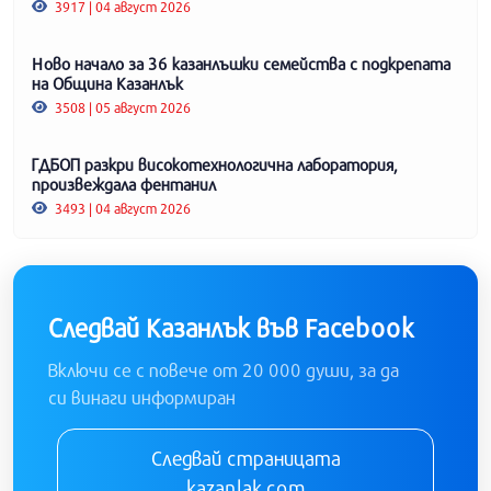
3917 | 04 август 2026
Ново начало за 36 казанлъшки семейства с подкрепата
на Община Казанлък
3508 | 05 август 2026
ГДБОП разкри високотехнологична лаборатория,
произвеждала фентанил
3493 | 04 август 2026
Следвай Казанлък във Facebook
Включи се с повече от 20 000 души, за да
си винаги информиран
Следвай страницата
kazanlak.com