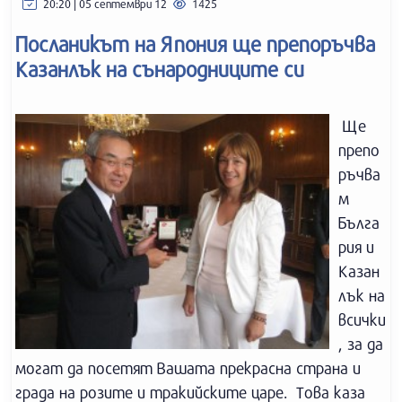
20:20 | 05 септември 12
1425
Посланикът на Япония ще препоръчва
Казанлък на сънародниците си
Ще
препо
ръчва
м
Бълга
рия и
Казан
лък на
всички
, за да
могат да посетят Вашата прекрасна страна и
града на розите и тракийските царе. Това каза