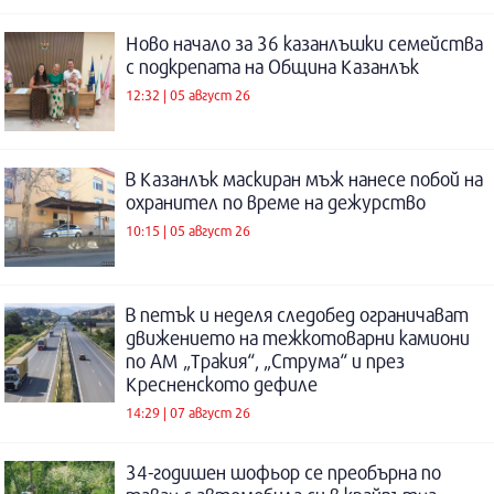
Ново начало за 36 казанлъшки семейства
с подкрепата на Община Казанлък
12:32 | 05 август 26
В Казанлък маскиран мъж нанесе побой на
охранител по време на дежурство
10:15 | 05 август 26
В петък и неделя следобед ограничават
движението на тежкотоварни камиони
по АМ „Тракия“, „Струма“ и през
Кресненското дефиле
14:29 | 07 август 26
34-годишен шофьор се преобърна по