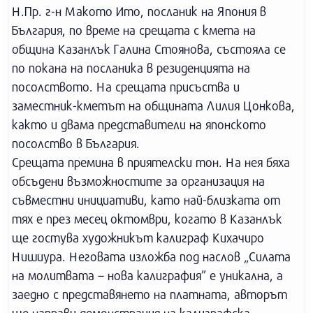
Н.Пр. г-н Макото Ито, посланик на Япония в
България, по време на срещата с кмета на
община Казанлък Галина Стоянова, състояла се
по покана на посланика в резиденцията на
посолството. На срещата присъства и
заместник-кметът на общината Лилия Цонкова,
както и двама представители на японското
посолство в България.
Срещата премина в приятелски тон. На нея бяха
обсъдени възможностите за организация на
съвместни инициативи, като най-близката от
тях е през месец октомври, когато в Казанлък
ще гостува художникът калиграф Кихачиро
Нишиура. Неговата изложба под наслов „Силата
на молитвата – нова калиграфия” е уникална, а
заедно с представянето на платната, авторът