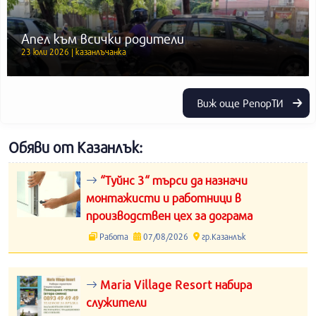
Апел към всички родители
23 юли 2026 | казанлъчанка
Виж още РепорТИ
Обяви от Казанлък:
“Туйнс 3“ търси да назначи
монтажисти и работници в
производствен цех за дограма
Работа
07/08/2026
гр.Казанлък
Maria Village Resort набира
служители