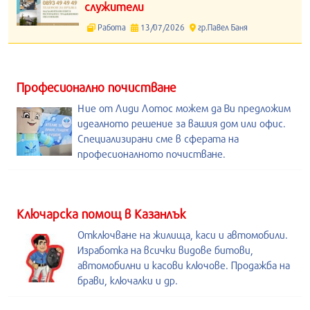
служители
Работа
13/07/2026
гр.Павел Баня
Професионално почистване
Ние от Лиди Лотос можем да Ви предложим
идеалното решение за вашия дом или офис.
Специализирани сме в сферата на
професионалното почистване.
Kлючарска помощ в Казанлък
Отключване на жилища, каси и автомобили.
Изработка на всички видове битови,
автомобилни и касови ключове. Продажба на
брави, ключалки и др.