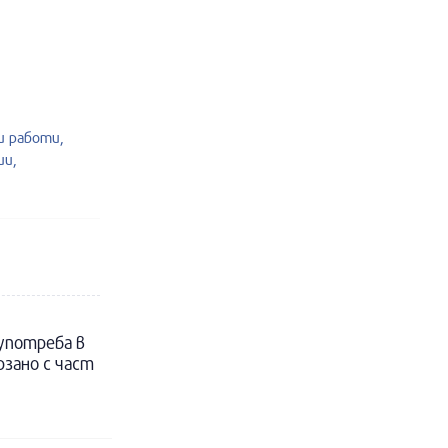
 работи,
ии,
 употреба в
рзано с част