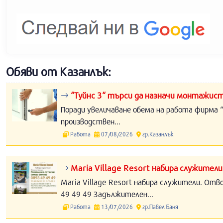
Обяви от Казанлък:
“Туйнс 3“ търси да назначи монтажист
Поради увеличаване обема на работа фирма “
производствен...
Работа
07/08/2026
гр.Казанлък
Maria Village Resort набира служители
Maria Village Resort набира служители. Отв
49 49 49 Задължителен...
Работа
13/07/2026
гр.Павел Баня