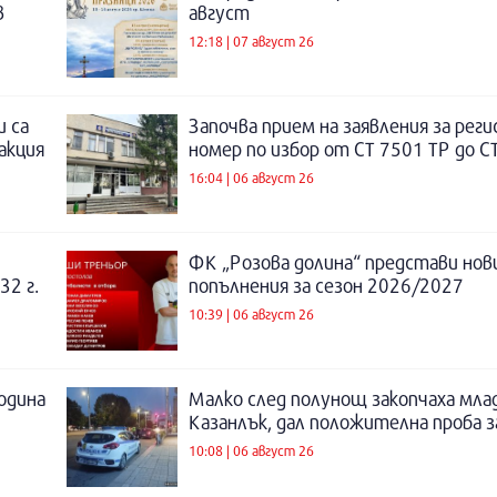
в
август
12:18 | 07 август 26
и са
Започва прием на заявления за рег
акция
номер по избор от СТ 7501 ТР до С
16:04 | 06 август 26
ФК „Розова долина“ представи нов
32 г.
попълнения за сезон 2026/2027
10:39 | 06 август 26
година
Малко след полунощ закопчаха мла
Казанлък, дал положителна проба 
10:08 | 06 август 26