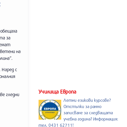
:
, обещаха
та за
земат
светени на
лина”.
 Наред с
оналния
Училища Европа
ве гледни
Летни езикови курсове?
Отстъпки за ранно
записване за следващата
учебна година? Информация:
тел. 0431 62711!