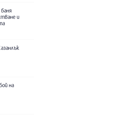
 баня
стване и
та
Казанлък
бой на