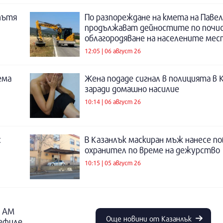
пътя
По разпореждане на кмета на Павел
продължават дейностите по почи
облагородяване на населените мес
12:05 | 06 август 26
ема
Жена подаде сигнал в полицията в 
заради домашно насилие
10:14 | 06 август 26
с
В Казанлък маскиран мъж нанесе по
охранител по време на дежурство
10:15 | 05 август 26
о АМ
Още новини от Казанлък
дефиле