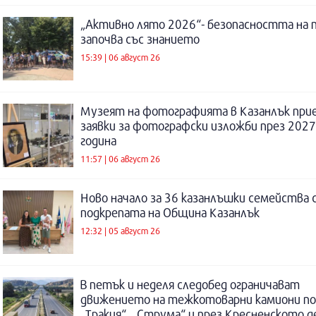
„Активно лято 2026“- безопасността на 
започва със знанието
15:39 | 06 август 26
Музеят на фотографията в Казанлък при
заявки за фотографски изложби през 2027
година
11:57 | 06 август 26
Ново начало за 36 казанлъшки семейства 
подкрепата на Община Казанлък
12:32 | 05 август 26
В петък и неделя следобед ограничават
движението на тежкотоварни камиони п
„Тракия“, „Струма“ и през Кресненското 