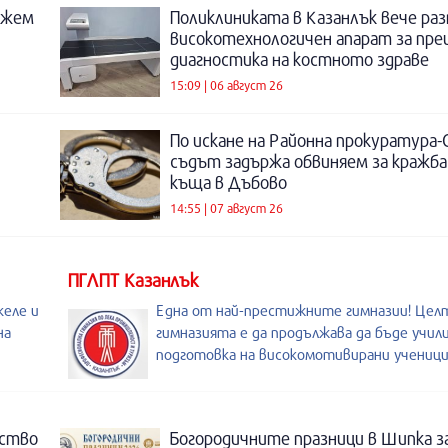
ожем
Поликлиниката в Казанлък вече раз
високотехнологичен апарат за пре
диагностика на костното здраве
15:09 | 06 август 26
По искане на Районна прокуратура-
съдът задържа обвиняем за кражба
къща в Дъбово
14:55 | 07 август 26
ПГЛПТ Казанлък
келе и
Една от най-престижните гимназии! Целт
на
гимназията е да продължава да бъде учил
подготовка на високомотивирани ученици
нство
Богородичните празници в Шипка з