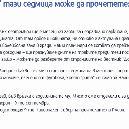
а” тази седмица може да прочетете
лък септември ще е месец без глоби за неправилно паркиране
ината. От там дойде и новината, че отново е актуална идея
 волейболна зала в града. Наши планинари се готвят да прев
а догодина – ще празнуваме дните на траките преди тези по
, защо – можете да разберете от страниците на вестник “До
ондон и какво се случи още през седмицата в местния спорт.
о момиче, пленено от футбола, което “рита” не само за Наци
в, във връзка с годишнината му. Място сме отделили и за д
тория – 9-ти септември.
едстоящия 9-ти Национален събор на приятелите на Русия.