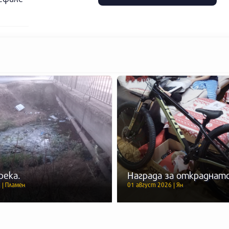
река.
Награда за откраднато
 | Пламен
01 август 2026 | Ян