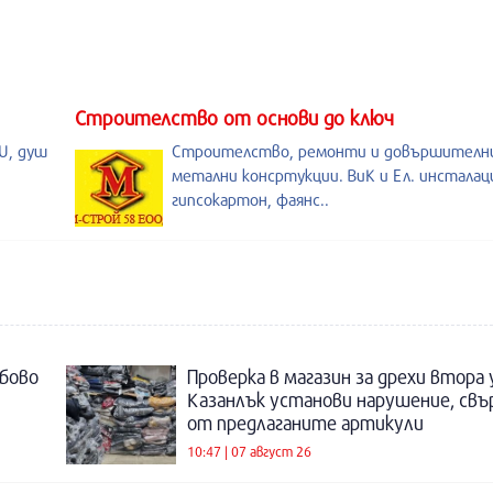
Строителство от основи до ключ
U, душ
Строителство, ремонти и довършителни
метални консртукции. ВиК и Ел. инсталац
гипсокартон, фаянс..
бово
Проверка в магазин за дрехи втора
Казанлък установи нарушение, свъ
от предлаганите артикули
10:47 | 07 август 26