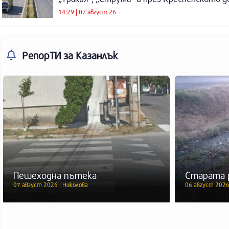
14:29 | 07 август 26
РепорТИ
за Казанлък
Пешеходна пътека
Старата 
07 август 2026 | Николова
06 август 2026