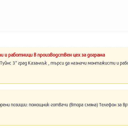
и и работници в производствен цех за дограма
Туйнс 3“ град Казанлък , търси да назначи монтажисти и раб
орени позиции: помощник-готвачи (втора смяна) Телефон за вр