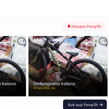
Изпрати
РепорТИ
 колело
Откраднато колело
30 юли 2026 | Ян
Виж още РепорТИ