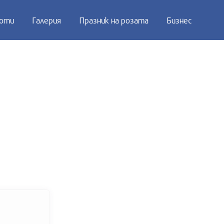
оти
Галерия
Празник на розата
Бизнес