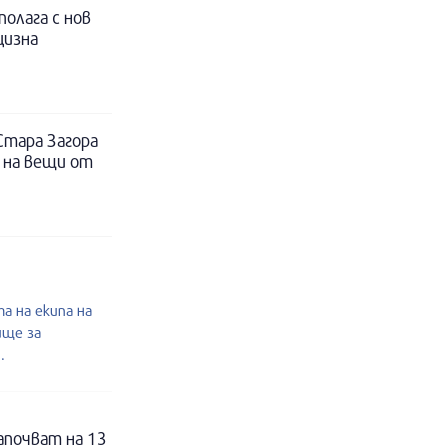
полага с нов
цизна
Стара Загора
 на вещи от
а на екипа на
ище за
.
апочват на 13