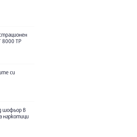
истрационен
Т 8000 ТР
ите си
д шофьор в
за наркотици