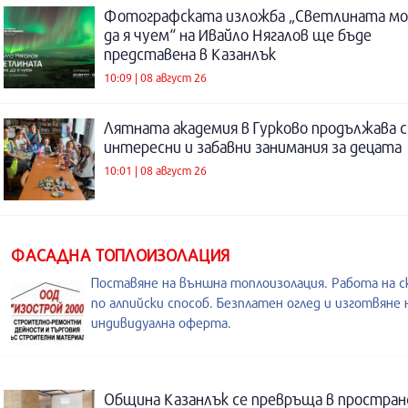
Фотографската изложба „Светлината м
да я чуем“ на Ивайло Нягалов ще бъде
представена в Казанлък
10:09 | 08 август 26
Лятната академия в Гурково продължава с
интересни и забавни занимания за децата
10:01 | 08 август 26
ФАСАДНА ТОПЛОИЗОЛАЦИЯ
Поставяне на външна топлоизолация. Работа на с
по алпийски способ. Безплатен оглед и изготвяне 
индивидуална оферта.
Община Казанлък се превръща в простра