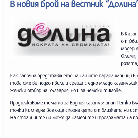
В новия брой на вестник “Долин
В Казан
от Общ
модерна
Олимп, 
розата
Как започна представянето на нашите параолимпийци в Л
това сме ви подготвили и среща с едно младо казанлъшк
женски отбор на България, но и за немски тимове.
Продължаваме темата за видния казанлъчанин Петко Влае
точки към една все още спорна дата от близката ни ис
На страниците ни може да намерите и програмата на пр