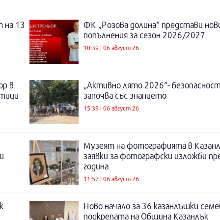
 на 13
ФК „Розова долина“ представи нов
попълнения за сезон 2026/2027
10:39 | 06 август 26
ор в
„Активно лято 2026“- безопаснос
отици
започва със знанието
15:39 | 06 август 26
Музеят на фотографията в Казанл
и
заявки за фотографски изложби пр
година
11:57 | 06 август 26
к
Ново начало за 36 казанлъшки семе
подкрепата на Община Казанлък