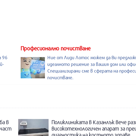
Професионално почистване
а 96
Ние от Лиди Лотос можем да Ви предло
й-
идеалното решение за вашия дом или офи
Специализирани сме в сферата на профес
почистване.
ба в
Поликлиниката в Казанлък вече раз
 част
високотехнологичен апарат за пре
диагностика на костното здраве