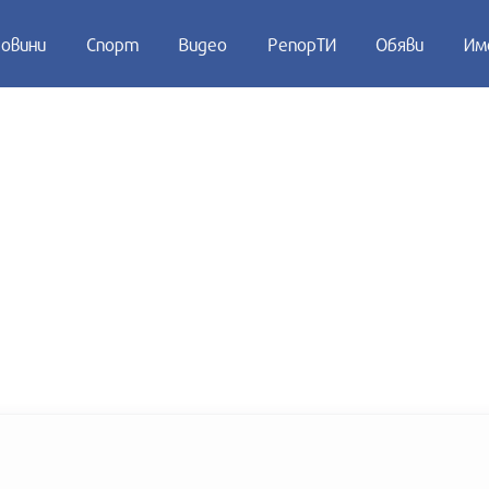
овини
Спорт
Видео
РепорТИ
Обяви
Им