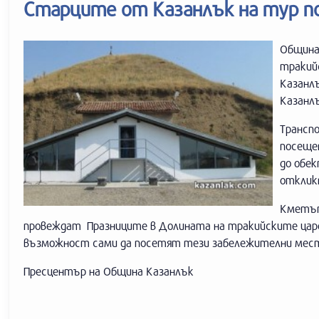
Старците от Казанлък на тур п
Община
тракий
Казанл
Казанл
Транспо
посеще
до обе
отклик
Кметът
провеждат Празниците в Долината на тракийските цар
възможност сами да посетят тези забележителни мес
Пресцентър на Община Казанлък