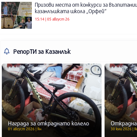
Призови места от конкурси за възпитаниц
казанлъшката школа „Орфей“
15:14 | 05 август 26
РепорТИ
за Казанлък
Награда за откраднато колело
Открадна
01 август 2026 | Ян
30 юли 2026 | Я