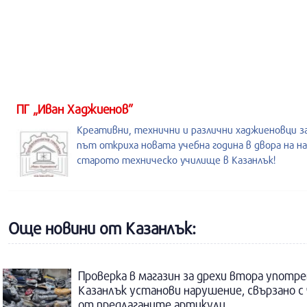
ПГ „Иван Хаджиенов”
Креативни, технични и различни хаджиеновци з
път откриха новата учебна година в двора на на
старото техническо училище в Казанлък!
Още новини от Казанлък:
Проверка в магазин за дрехи втора употре
Казанлък установи нарушение, свързано с
от предлаганите артикули