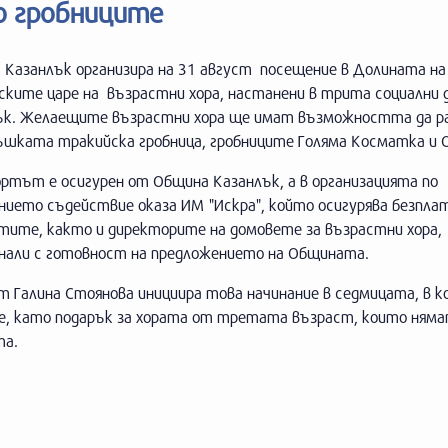
о гробниците
 Казанлък организира на 31 август посещение в Долината на
ските царе на възрастни хора, настанени в трита социални 
ък. Желаещите възрастни хора ще имат възможността да р
ъшката тракийска гробница, гробниците Голяма Косматка и
ртът е осигурен от Община Казанлък, а в организацията по
нието съдействие оказа ИМ "Искра", който осигурява безпла
ктите, както и директорите на домовете за възрастни хора,
нали с готовност на предложението на Общината.
 Галина Стоянова инициира това начинание в седмицата, в к
е, като подарък за хората от третата възраст, които ням
та.