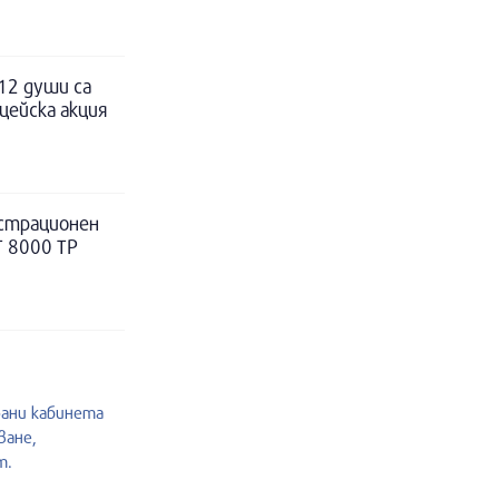
12 души са
цейска акция
истрационен
Т 8000 ТР
рани кабинета
ване,
т.