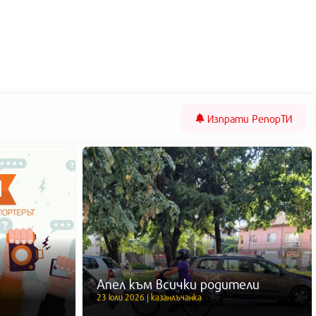
Изпрати
РепорТИ
Апел към всички родители
23 юли 2026 | казанлъчанка