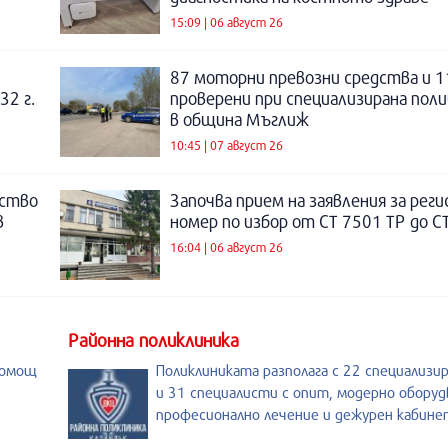
15:09 | 06 август 26
87 моторни превозни средства и 1
32 г.
проверени при специализирана поли
в община Мъглиж
10:45 | 07 август 26
нство
Започва прием на заявления за рег
в
номер по избор от СТ 7501 ТР до С
16:04 | 06 август 26
Районна поликлиника
помощ
Поликлиниката разполага с 22 специализи
и 31 специалисти с опит, модерно оборуд
професионално лечение и дежурен кабине