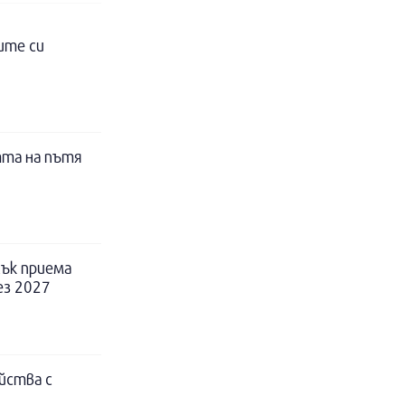
ите си
тта на пътя
ък приема
ез 2027
йства с