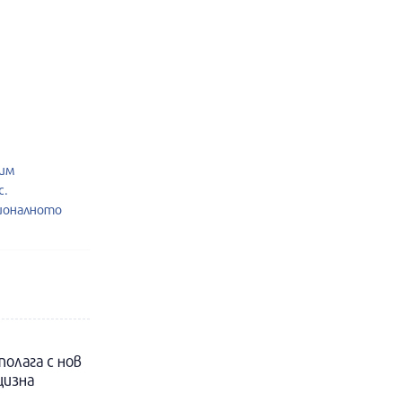
жим
с.
ионалното
полага с нов
цизна