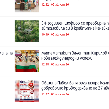
12:32 | 05 август 26
34-годишен шофьор се преобърна п
автомобила си в крайпътна канавка
10:19 | 05 август 26
лана на
Математикът Валентин Кирилов о
нови международни успехи
12:18 | 05 август 26
Община Павел баня организира камп
доброволно кръводаряване на 27 а
11:47 | 05 август 26