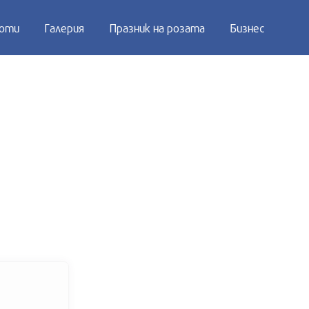
оти
Галерия
Празник на розата
Бизнес