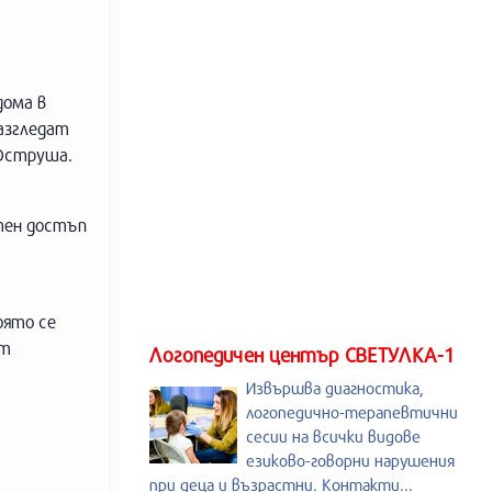
дома в
азгледат
 Оструша.
тен достъп
оято се
ат
Логопедичен център СВЕТУЛКА-1
Извършва диагностика,
логопедично-терапевтични
сесии на всички видове
езиково-говорни нарушения
при деца и възрастни. Контакти...