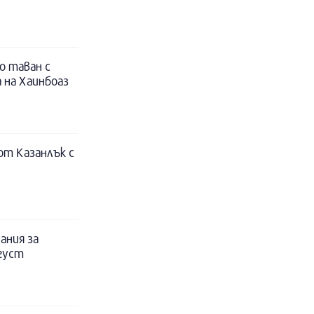
о таван с
 на Хаинбоаз
т Казанлък с
ания за
вгуст