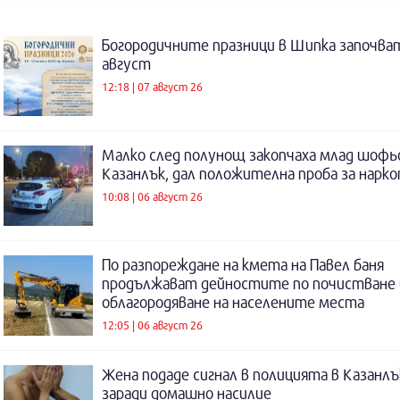
Богородичните празници в Шипка започват
август
12:18 | 07 август 26
Малко след полунощ закопчаха млад шофь
Казанлък, дал положителна проба за нарк
10:08 | 06 август 26
По разпореждане на кмета на Павел баня
продължават дейностите по почистване 
облагородяване на населените места
12:05 | 06 август 26
Жена подаде сигнал в полицията в Казанлъ
заради домашно насилие