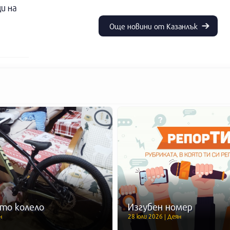
и на
Още новини от Казанлък
то колело
Изгубен номер
н
28 юли 2026 | Деян