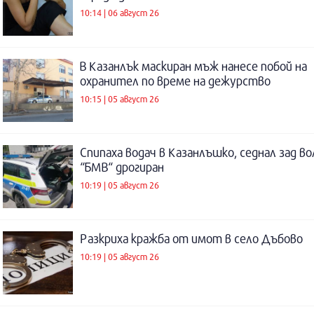
10:14 | 06 август 26
В Казанлък маскиран мъж нанесе побой на
охранител по време на дежурство
10:15 | 05 август 26
Спипаха водач в Казанлъшко, седнал зад во
“БМВ“ дрогиран
10:19 | 05 август 26
Разкриха кражба от имот в село Дъбово
10:19 | 05 август 26