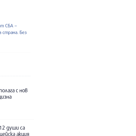
от СБА –
 страна. Без
полага с нов
цизна
12 души са
цейска акция