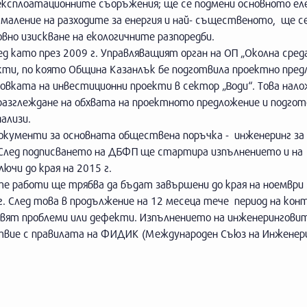
експлоатационните съоръжения; ще се подмени основното ел
амаление на разходите за енергия и най- същественото, ще 
вно изискване на екологичните разпоредби.
д като през 2009 г. Управляващият орган на ОП „Околна сред
кти, по която Община Казанлък бе подготвила проектно пред
овката на инвестиционни проекти в сектор „Води“. Това нал
азглеждане на обхвата на проектното предложение и подгот
ализи.
документи за основната обществена поръчка - инженеринг за
 След подписването на ДБФП ще стартира изпълнението и на
ючи до края на 2015 г.
 работи ще трябва да бъдат завършени до края на ноември 2
г. След това в продължение на 12 месеца тече период на кон
оявят проблеми или дефекти. Изпълнението на инженерингови
твие с правилата на ФИДИК (Международен Съюз на Инженер