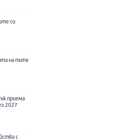
ите си
тта на пътя
ък приема
ез 2027
йства с