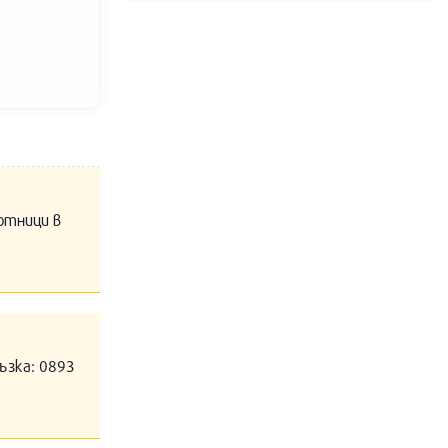
отници в
ъзка: 0893