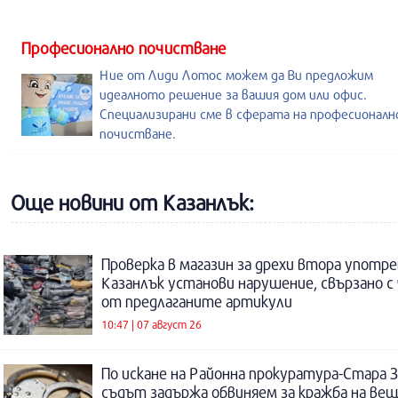
Професионално почистване
Ние от Лиди Лотос можем да Ви предложим
идеалното решение за вашия дом или офис.
Специализирани сме в сферата на професионал
почистване.
Още новини от Казанлък:
Проверка в магазин за дрехи втора употре
Казанлък установи нарушение, свързано с
от предлаганите артикули
10:47 | 07 август 26
По искане на Районна прокуратура-Стара 
съдът задържа обвиняем за кражба на ве