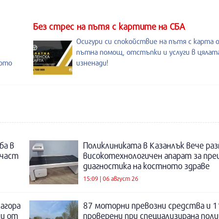
Без стрес на пътя с картите на СБА
Осигури си спокойствие на пътя с карта 
пътна помощ, отстъпки и услуги в цялата
ното
изненади!
ба в
Поликлиниката в Казанлък вече раз
 част
високотехнологичен апарат за пре
диагностика на костното здраве
15:09 | 06 август 26
Загора
87 моторни превозни средства и 1
щи от
проверени при специализирана поли