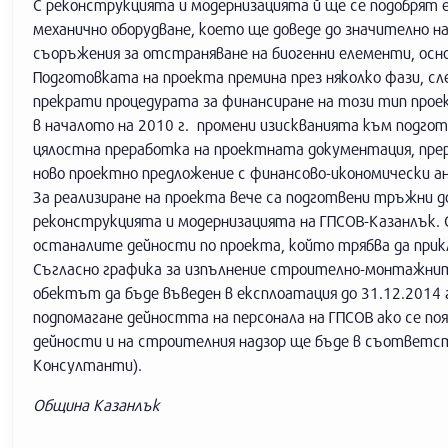
С реконструкцията и модернизацията й ще се подобрят 
механично оборудване, което ще доведе до значително н
съоръжения за отстраняване на биогенни елементи, осно
Подготовката на проекта премина през няколко фази, сле
прекрати процедурата за финансиране на този тип прое
в началото на 2010 г. промени изискванията към подгот
цялостна преработка на проектната документация, прер
ново проектно предложение с финансово-икономически ан
За реализиране на проекта вече са подготвени тръжни 
реконструкцията и модернизацията на ГПСОВ-Казанлък.
останалите дейности по проекта, който трябва да прикл
Съгласно графика за изпълнение строително-монтажните
обектът да бъде въведен в експлоатация до 31.12.2014 
подпомагане дейността на персонала на ГПСОВ ако се п
дейности и на строителния надзор ще бъде в съответс
Консултанти).
Община Казанлък