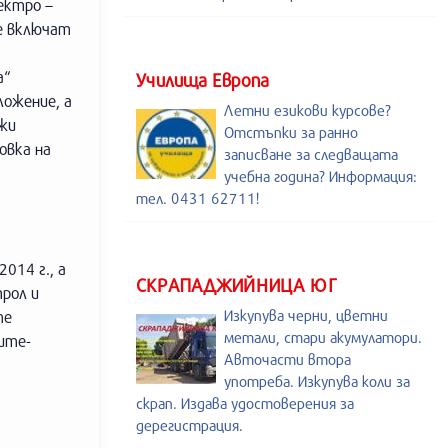
ектро –
се включат
а“
Училища Европа
ложение, а
Летни езикови курсове?
ожи
Отстъпки за ранно
овка на
записване за следващата
учебна година? Информация:
тел. 0431 62711!
014 г., а
СКРАПАДЖИЙНИЦА ЮГ
трол и
Изкупува черни, цветни
те
метали, стари акумулатори.
ите-
Авточасти втора
употреба. Изкупува коли за
скрап. Издава удостоверения за
дерегистрация.