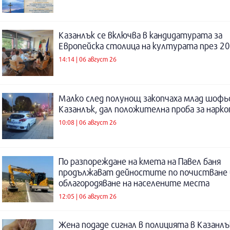
Казанлък се включва в кандидатурата за
Европейска столица на културата през 20
14:14 | 06 август 26
Малко след полунощ закопчаха млад шофь
Казанлък, дал положителна проба за нарк
10:08 | 06 август 26
По разпореждане на кмета на Павел баня
продължават дейностите по почистване 
облагородяване на населените места
12:05 | 06 август 26
Жена подаде сигнал в полицията в Казанлъ