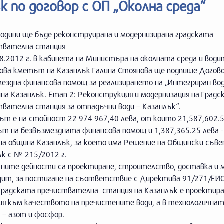
к по договор с ОП „Околна среда“
години ще бъде реконструирана и модернизирана градската
твателна станция
8.2012 г. в кабинета на Министъра на околната среда и води
ова кметът на Казанлък Галина Стоянова ще подпише Догово
мездна финансова помощ за реализирането на „Интегриран во
на Казанлък. Етап 2: Реконструкция и модернизация на Градс
твателна станция за отпадъчни води – Казанлък“.
т е на стойност 22 974 967,40 лева, от които 21,587,602.5
ът на безвъзмездната финансова помощ и 1,387,365.25 лева 
на община Казанлък, за което има Решение на Общински съве
ък с № 215/2012 г.
аните дейности са проектиране, строителство, доставка и 
одит, за постигане на съответствие с Директива 91/271/ЕИО
Градската пречиствателна станция на Казанлък е проектиран
ния към качеството на пречистените води, а в технологична
 – азот и фосфор.