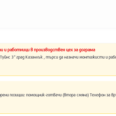
и и работници в производствен цех за дограма
Туйнс 3“ град Казанлък , търси да назначи монтажисти и раб
орени позиции: помощник-готвачи (втора смяна) Телефон за вр