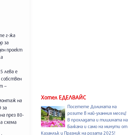
те г-жа
р за
ден проект
ка
5 лева е
- собствен
т –
Хотел ЕДЕЛВАЙС
монтаж на
Посетете Долината на
 за
розите в най-уханния месец!
а през 80-
В прохладата и тишината на
та схема
Балкана и само на минути от
Казанлък и Празник на розата 2025!