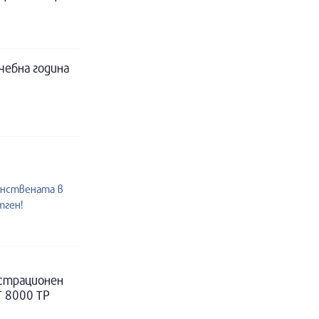
чебна година
инствената в
тген!
истрационен
Т 8000 ТР