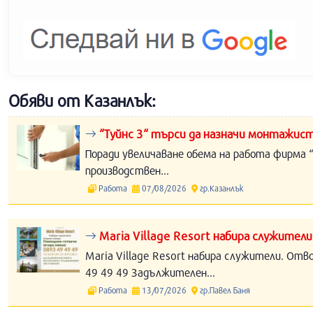
Обяви от Казанлък:
“Туйнс 3“ търси да назначи монтажист
Поради увеличаване обема на работа фирма “
производствен...
Работа
07/08/2026
гр.Казанлък
Maria Village Resort набира служители
Maria Village Resort набира служители. Отв
49 49 49 Задължителен...
Работа
13/07/2026
гр.Павел Баня