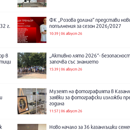
ФК „Розова долина“ представи нов
32 г.
попълнения за сезон 2026/2027
10:39 | 06 август 26
ор в
„Активно лято 2026“- безопаснос
отици
започва със знанието
15:39 | 06 август 26
Музеят на фотографията в Казанл
и
заявки за фотографски изложби пр
година
11:57 | 06 август 26
к
Ново начало за 36 казанлъшки семе