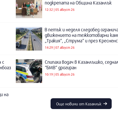
подкрепата на Община Казанлък
12:32 | 05 август 26
В петък и неделя следобед огранич
движението на тежкотоварни кам
„Тракия“, „Струма“ и през Креснен
14:29 | 07 август 26
 с
Спипаха водач в Казанлъшко, седнал
инбоаз
“БМВ“ дрогиран
10:19 | 05 август 26
и на
Още новини от Казанлък