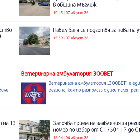
в община Мъглиж
10:45 | 07 август 26
нство
Павел баня се подготвя за новата у
в
15:59 | 07 август 26
Ветеринарна амбулатория ЗООВЕТ
Ветеринарна амбулатория „ЗООВЕТ” е ед
били!
региона, която разполага с дигитален рен
 на 13
Започва прием на заявления за рег
номер по избор от СТ 7501 ТР до С
16:04 | 06 август 26