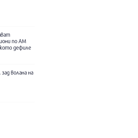
ават
иони по АМ
ското дефиле
 зад волана на