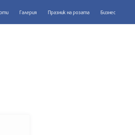
оти
Галерия
Празник на розата
Бизнес