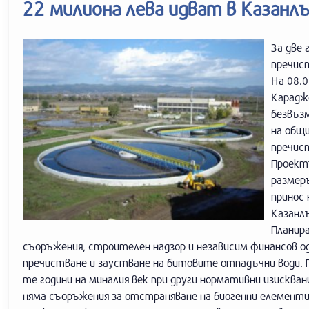
22 милиона лева идват в Казанлъ
За две 
пречис
На 08.0
Карадж
безвъз
на общи
пречис
Проектъ
размер
принос 
Казанл
Планир
съоръжения, строителен надзор и независим финансов 
пречистване и заустване на битовите отпадъчни води. 
те години на миналия век при други нормативни изисква
няма съоръжения за отстраняване на биогенни елементи