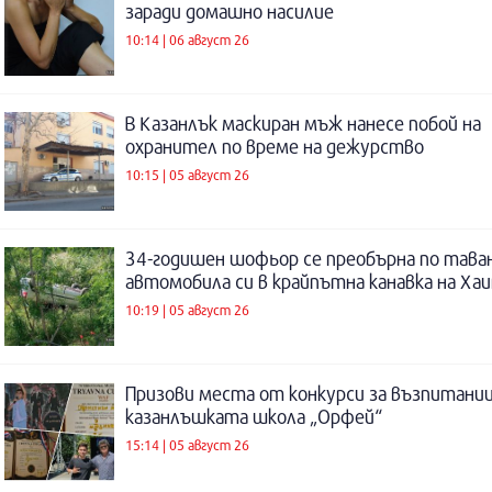
заради домашно насилие
10:14 | 06 август 26
В Казанлък маскиран мъж нанесе побой на
охранител по време на дежурство
10:15 | 05 август 26
34-годишен шофьор се преобърна по таван
автомобила си в крайпътна канавка на Ха
10:19 | 05 август 26
Призови места от конкурси за възпитаниц
казанлъшката школа „Орфей“
15:14 | 05 август 26