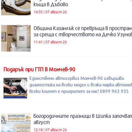
къща в Дъбово
14:55 | 07 август 26
Община Казанлък се превръща в простра
за среща с творчеството на Дечко Узуно
11:41 | 07 август 26
Подарък при ГТП в Мончев-90
Единствено автосервиз Мончев-90 извършва
диагностика на всеки модел и всяка марка автомо
Всеки клиент е приоритет за нас! 0899 963 935
Богородичните празници в Шипка започват
август
12:18 | 07 август 26