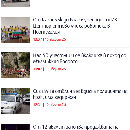
От Казанлък до Брага: ученици от ИКТ
Център отново учиха роботика в
Португалия
13:37 | 10 август 26
Над 50 участници се включиха в поход до
Мъглижкия водопад
11:02 | 10 август 26
Сигнал за отвличане вдигна полицията на
крак, има задържан
12:31 | 10 август 26
От 12 август започва продажбата на