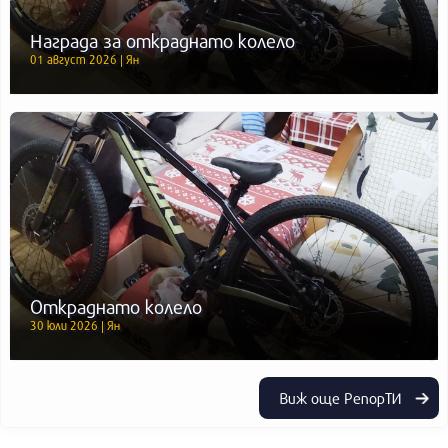
Награда за откраднато колело
01 август 2026 | Ян
Откраднато колело
30 юли 2026 | Ян
Виж още РепорТИ