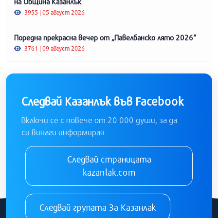
на Община Казанлък
3955 | 05 август 2026
Поредна прекрасна вечер от „Павелбанско лято 2026“
3761 | 09 август 2026
Следвай Казанлък във Facebook
Включи се с повече от 20 000 души, за да
си винаги информиран
Следвай страницата
kazanlak.com
Следвай групата За Казанлак