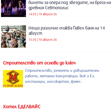
билети за опера под звездите, на брега на
древния Севтополис
14:55 | 10 август 26
Нещо различно очаква Павел баня на 14
август
15:35 | 10 август 26
Строителство от основи до ключ
Строителство, ремонти и довършителни
работи, метални консртукции. ВиК и Ел.
инсталации, гипсокартон, фаянс..
Хотел ЕДЕЛВАЙС