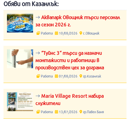
Обяви от Казанлък:
Аквапарк Овощник търси персонал
за сезон 2026 г.
Работа
10/08/2026
с.Овощник
“Туйнс 3“ търси да назначи
монтажисти и работници в
производствен цех за дограма
Работа
07/08/2026
гр.Казанлък
Maria Village Resort набира
служители
Работа
13/07/2026
гр.Павел Баня