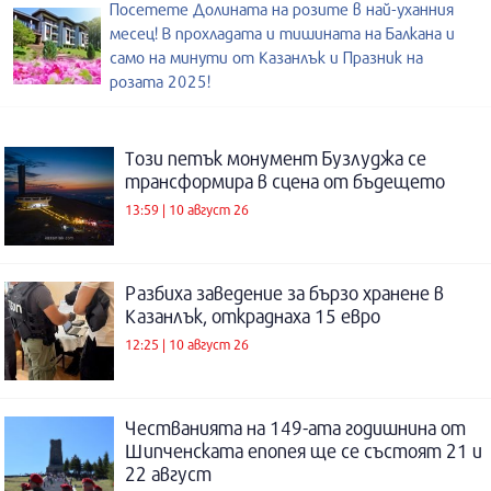
Посетете Долината на розите в най-уханния
месец! В прохладата и тишината на Балкана и
само на минути от Казанлък и Празник на
розата 2025!
Този петък монумент Бузлуджа се
трансформира в сцена от бъдещето
13:59 | 10 август 26
Разбиха заведение за бързо хранене в
Казанлък, откраднаха 15 евро
12:25 | 10 август 26
Честванията на 149-ата годишнина от
Шипченската епопея ще се състоят 21 и
22 август