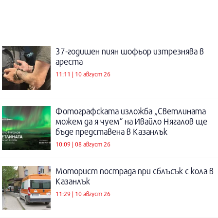
37-годишен пиян шофьор изтрезнява в
ареста
11:11 | 10 август 26
Фотографската изложба „Светлината
можем да я чуем“ на Ивайло Нягалов ще
бъде представена в Казанлък
10:09 | 08 август 26
Моторист пострада при сблъсък с кола в
Казанлък
11:29 | 10 август 26