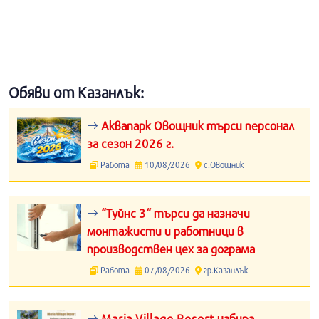
Обяви от Казанлък:
Аквапарк Овощник търси персонал
за сезон 2026 г.
Работа
10/08/2026
с.Овощник
“Туйнс 3“ търси да назначи
монтажисти и работници в
производствен цех за дограма
Работа
07/08/2026
гр.Казанлък
Maria Village Resort набира