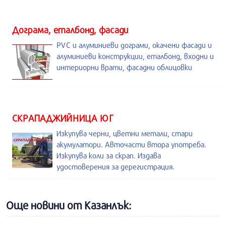
Дограма, еталбонд, фасади
PVC и алуминиеви дограми, окачени фасади и
алуминиеви конструкции, еталбонд, входни и
интериорни врати, фасадни облицовки
СКРАПАДЖИЙНИЦА ЮГ
Изкупува черни, цветни метали, стари
акумулатори. Авточасти втора употреба.
Изкупува коли за скрап. Издава
удостоверения за дерегистрация.
Още новини от Казанлък: