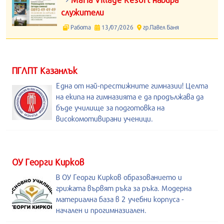
служители
Работа
13/07/2026
гр.Павел Баня
ПГЛПТ Казанлък
Една от най-престижните гимназии! Целта
на екипа на гимназията е да продължава да
бъде училище за подготовка на
високомотивирани ученици.
ОУ Георги Кирков
В ОУ Георги Кирков образованието и
грижата вървят ръка за ръка. Модерна
материална база в 2 учебни корпуса -
начален и прогимназиален.