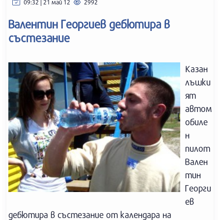
09:32 | 21 май 12
2992
Валентин Георгиев дебютира в
състезание
Казан
лъшки
ят
автом
обиле
н
пилот
Вален
тин
Георги
ев
дебютира в състезание от календара на