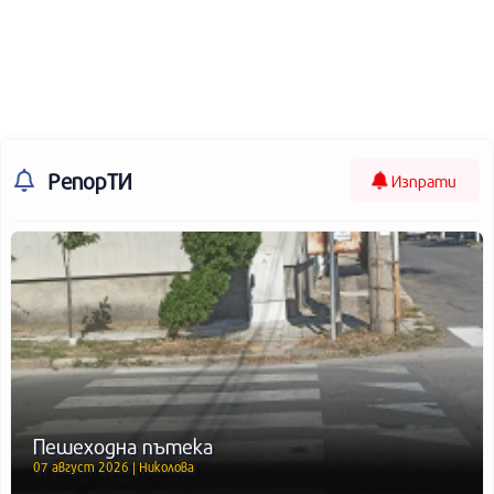
РепорТИ
Изпрати
Пешеходна пътека
07 август 2026 | Николова