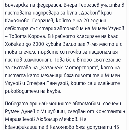
българската федерация. Вчера Георгиев участва в
пистовата надпревара за купа „Дракон“ край
Калояново. Георгиев, който е на 20 години
дебютира със стария автомобил на Милен Узунов
– Тойота Корола. В крайното класиране на клас
Хобикар до 2000 кубика Вальо зае 7-мо място и с
това спечели първите си точки за националния
пистов шампионат. Това бе и второ състезание
за състава на „Казанлък Моторспорт“, като на
пистата като механици бяха пилотите и Милен
Узунов и Стефан Панчугов, които са и главните
ръководители на клуба.
Победата при най-мощните автомобили спечели
Румен Дунев с Мицубиши, следван от Константин
Маршавелов Любомир Мечков. На
квалификациите в Калояново бяха допуснати 45