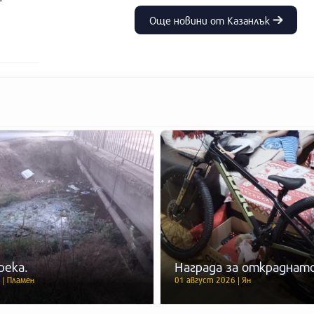
Още новини от Казанлък
река.
Награда за откраднато
 | Пламен
01 август 2026 | Ян