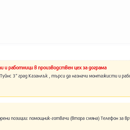
и и работници в производствен цех за дограма
Туйнс 3“ град Казанлък , търси да назначи монтажисти и раб
орени позиции: помощник-готвачи (втора смяна) Телефон за вр