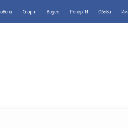
овини
Спорт
Видео
РепорТИ
Обяви
Им