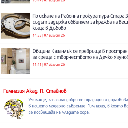
По искане на Районна прокуратура-Стара 
съдът задържа обвиняем за кражба на ве
къща в Дъбово
14:55 | 07 август 26
Община Казанлък се превръща в простра
за среща с творчеството на Дечко Узуно
11:41 | 07 август 26
Гимназия Акад. П. Стайнов
Училище, запазило добрите традиции и доразвив
в нашето модерно съвремие. Гимназия, в която в
се посвещава на младите хора.