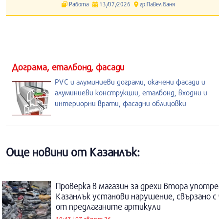
Работа
13/07/2026
гр.Павел Баня
Дограма, еталбонд, фасади
PVC и алуминиеви дограми, окачени фасади и
алуминиеви конструкции, еталбонд, входни и
интериорни врати, фасадни облицовки
Още новини от Казанлък:
Проверка в магазин за дрехи втора употре
Казанлък установи нарушение, свързано с
от предлаганите артикули
10:47 | 07 август 26