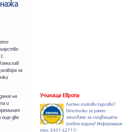
онажа
рото
ньорство
ЕС
Томислав
оговора за
ички
Училища Европа
дание на
та и
Летни езикови курсове?
 преминат
Отстъпки за ранно
а още две
записване за следващата
учебна година? Информация:
тел. 0431 62711!