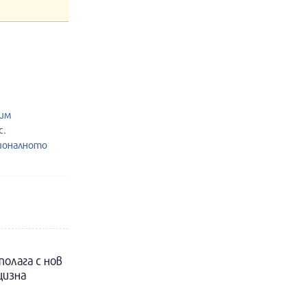
жим
с.
ионалното
полага с нов
цизна