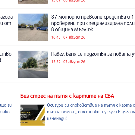
Загора
87 моторни превозни средства и 1
щи от
проверени при специализирана поли
в община Мъглиж
10:45 | 07 август 26
нство
Павел баня се подготвя за новата у
в
15:59 | 07 август 26
Без стрес на пътя с картите на СБА
ащо ги
Осигури си спокойствие на пътя с карта 
сичко
пътна помощ, отстъпки и услуги в цялата
изненади!