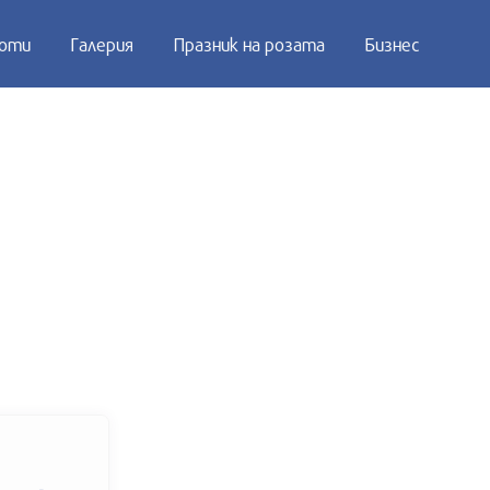
оти
Галерия
Празник на розата
Бизнес