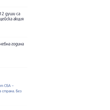
12 души са
цейска акция
чебна година
от СБА –
 страна. Без