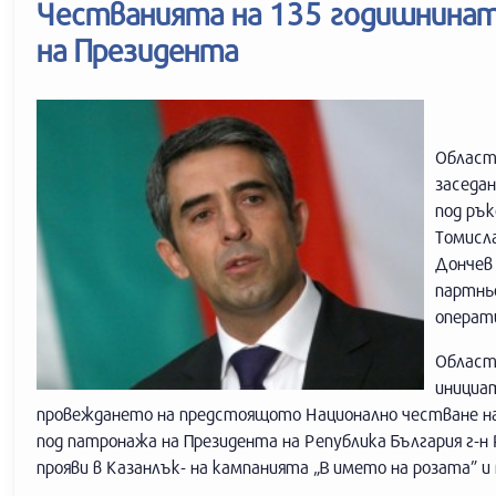
Честванията на 135 годишнинат
на Президента
Област
заседан
под ръ
Томисл
Дончев 
партнь
операт
Област
инициа
провеждането на предстоящото Национално честване н
под патронажа на Президента на Република България г-н 
прояви в Казанлък- на кампанията „В името на розата” и