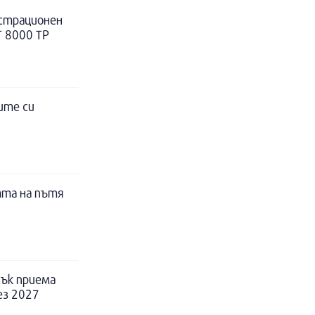
истрационен
Т 8000 ТР
ите си
тта на пътя
ък приема
ез 2027