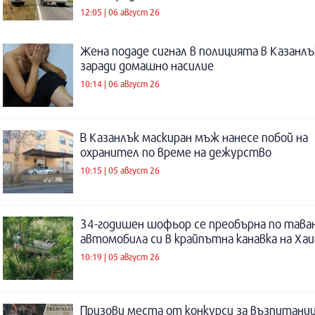
12:05 | 06 август 26
Жена подаде сигнал в полицията в Казанлъ
заради домашно насилие
10:14 | 06 август 26
В Казанлък маскиран мъж нанесе побой на
охранител по време на дежурство
10:15 | 05 август 26
34-годишен шофьор се преобърна по таван
автомобила си в крайпътна канавка на Ха
10:19 | 05 август 26
Призови места от конкурси за възпитаниц