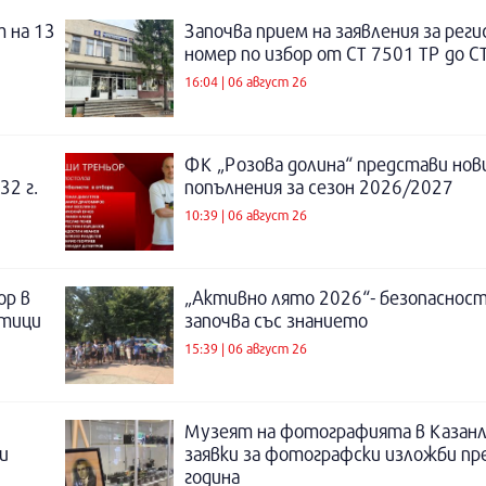
 на 13
Започва прием на заявления за рег
номер по избор от СТ 7501 ТР до С
16:04 | 06 август 26
ФК „Розова долина“ представи нов
32 г.
попълнения за сезон 2026/2027
10:39 | 06 август 26
ор в
„Активно лято 2026“- безопаснос
отици
започва със знанието
15:39 | 06 август 26
Музеят на фотографията в Казанл
и
заявки за фотографски изложби пр
година