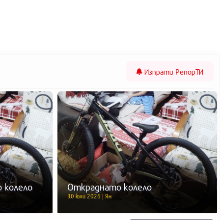
Изпрати
РепорТИ
 колело
Откраднато колело
30 юли 2026 | Ян