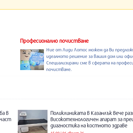
Професионално почистване
Ние от Лиди Лотос можем да Ви предло
идеалното решение за вашия дом или офи
Специализирани сме в сферата на профес
почистване.
ба в
Поликлиниката в Казанлък вече раз
 част
високотехнологичен апарат за пре
диагностика на костното здраве
15:09 | 06 август 26