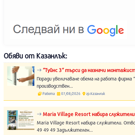
Обяви от Казанлък:
“Туйнс 3“ търси да назначи монтажист
Поради увеличаване обема на работа фирма “
производствен...
Работа
07/08/2026
гр.Казанлък
Maria Village Resort набира служители
Maria Village Resort набира служители. Отв
49 49 49 Задължителен...