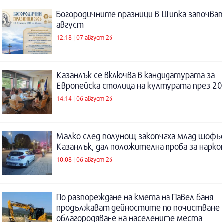
Богородичните празници в Шипка започват
август
12:18 | 07 август 26
Казанлък се включва в кандидатурата за
Европейска столица на културата през 20
14:14 | 06 август 26
Малко след полунощ закопчаха млад шофь
Казанлък, дал положителна проба за нарк
10:08 | 06 август 26
По разпореждане на кмета на Павел баня
продължават дейностите по почистване 
облагородяване на населените места