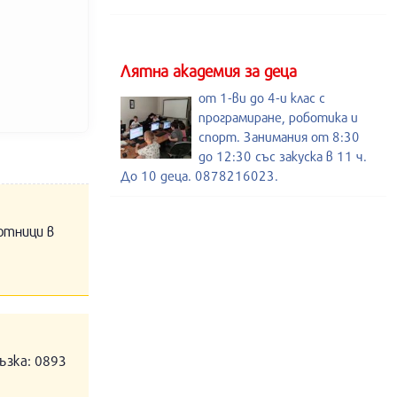
Лятна академия за деца
от 1-ви до 4-и клас с
програмиране, роботика и
спорт. Занимания от 8:30
до 12:30 със закуска в 11 ч.
До 10 деца. 0878216023.
отници в
ъзка: 0893