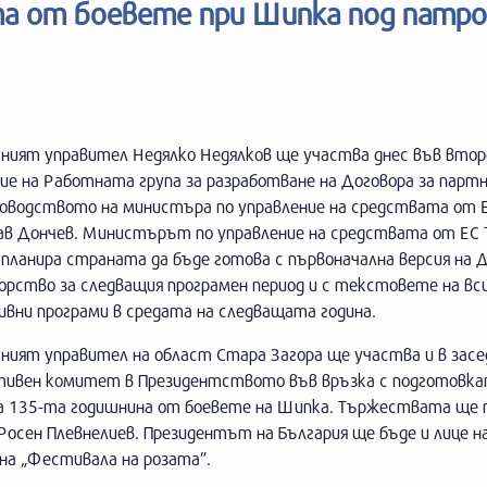
а от боевете при Шипка под патр
ният управител Недялко Недялков ще участва днес във вто
ие на Работната група за разработване на Договора за парт
ководството на министъра по управление на средствата от 
ав Дончев. Министърът по управление на средствата от ЕС 
планира страната да бъде готова с първоначална версия на Д
орство за следващия програмен период и с текстовете на вс
ивни програми в средата на следващата година.
ният управител на област Стара Загора ще участва и в засе
тивен комитет в Президентството във връзка с подготовка
а 135-та годишнина от боевете на Шипка. Тържествата ще
Росен Плевнелиев. Президентът на България ще бъде и лице н
 на „Фестивала на розата”.