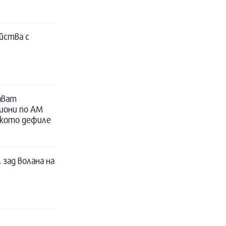
йства с
ават
иони по АМ
ското дефиле
 зад волана на