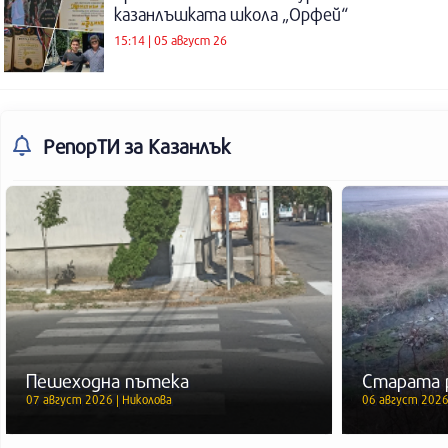
казанлъшката школа „Орфей“
15:14 | 05 август 26
РепорТИ
за Казанлък
Пешеходна пътека
Старата 
07 август 2026 | Николова
06 август 2026