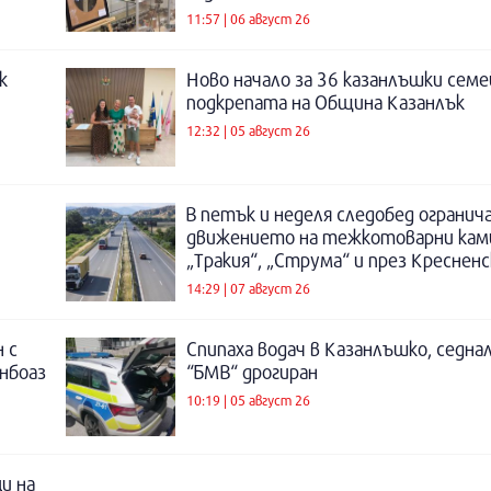
11:57 | 06 август 26
к
Ново начало за 36 казанлъшки семе
подкрепата на Община Казанлък
12:32 | 05 август 26
В петък и неделя следобед огранич
движението на тежкотоварни кам
„Тракия“, „Струма“ и през Креснен
14:29 | 07 август 26
 с
Спипаха водач в Казанлъшко, седнал
инбоаз
“БМВ“ дрогиран
10:19 | 05 август 26
и на