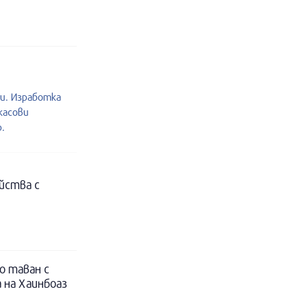
и. Изработка
касови
.
йства с
о таван с
 на Хаинбоаз