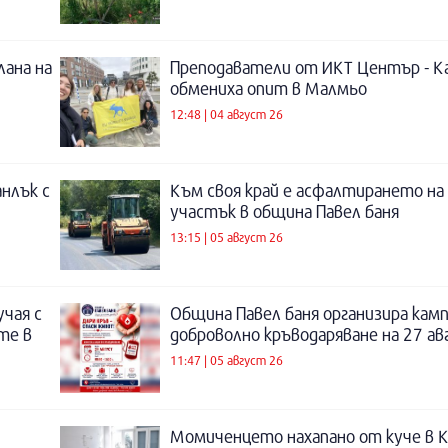
лана на
Преподаватели от ИКТ Център - К
обмениха опит в Малмьо
12:48 | 04 август 26
нлък с
Към своя край е асфалтирането на
участък в община Павел баня
13:15 | 05 август 26
учая с
Община Павел баня организира камп
те в
доброволно кръводаряване на 27 а
11:47 | 05 август 26
Момиченцето нахапано от куче в К