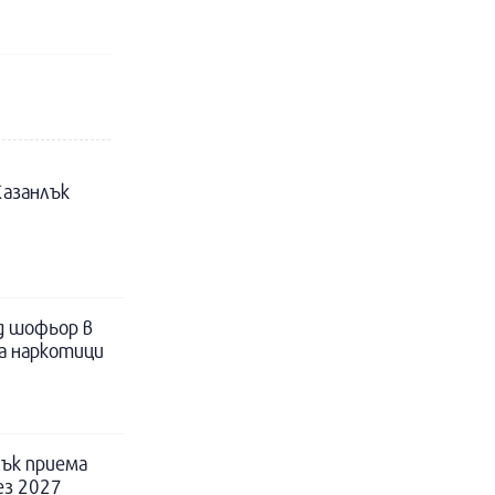
Казанлък
д шофьор в
за наркотици
ък приема
ез 2027