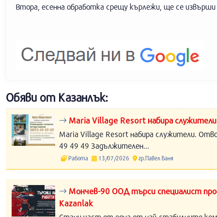
Втора, есенна обработка срещу кърлежи, ще се извърши
Обяви от Казанлък:
Maria Village Resort набира служители
Maria Village Resort набира служители. Отв
49 49 49 Задължителен...
Работа
13/07/2026
гр.Павел Баня
Мончев-90 ООД търси специалист прод
Kazanlak
Стани част от една от най-стабилните компа