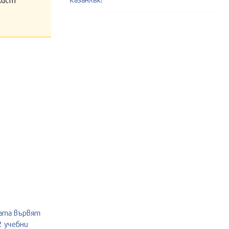
жата вървят
2 учебни