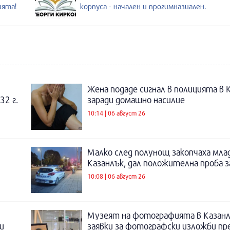
ията!
корпуса - начален и прогимназиален.
Жена подаде сигнал в полицията в 
32 г.
заради домашно насилие
10:14 | 06 август 26
Малко след полунощ закопчаха мла
Казанлък, дал положителна проба 
10:08 | 06 август 26
Музеят на фотографията в Казанл
и
заявки за фотографски изложби пр