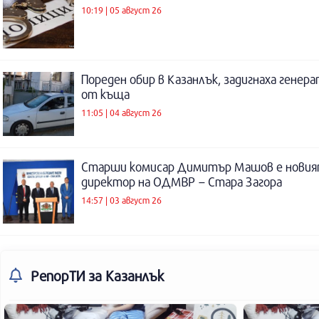
10:19 | 05 август 26
Пореден обир в Казанлък, задигнаха генер
от къща
11:05 | 04 август 26
Старши комисар Димитър Машов е нови
директор на ОДМВР – Стара Загора
14:57 | 03 август 26
РепорТИ
за Казанлък