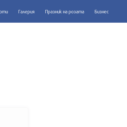
оти
Галерия
Празник на розата
Бизнес