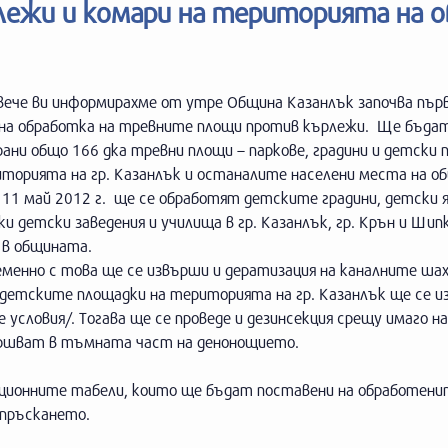
лежи и комари на територията на 
вече ви информирахме от утре Община Казанлък започва пър
на обработка на тревните площи против кърлежи. Ще бъда
ни общо 166 дка тревни площи – паркове, градини и детски 
иторията на гр. Казанлък и останалите населени места на о
 11 май 2012 г. ще се обработят детските градини, детски я
и детски заведения и училища в гр. Казанлък, гр. Крън и Шип
 в общината.
еменно с това ще се извърши и дератизация на каналните ша
 детските площадки на територията на гр. Казанлък ще се и
условия/. Тогава ще се проведе и дезинсекция срещу имаго на
вършват в тъмната част на денонощието.
ационните табели, които ще бъдат поставени на обработени
 пръскането.