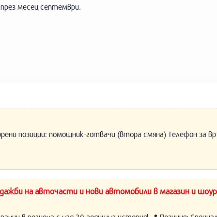
 през месец септември.
орени позиции: помощник-готвачи (втора смяна) Телефон за вр
ажби на авточасти и нови автомобили в магазин и шоур
нии в региона с над 30-годишна история! 📍 Позиция: Специ