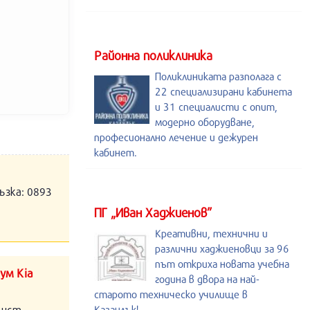
Районна поликлиника
Поликлиниката разполага с
22 специализирани кабинета
и 31 специалисти с опит,
модерно оборудване,
професионално лечение и дежурен
кабинет.
ъзка: 0893
ПГ „Иван Хаджиенов”
Креативни, технични и
различни хаджиеновци за 96
път откриха новата учебна
ум Kia
година в двора на най-
старото техническо училище в
алист
Казанлък!