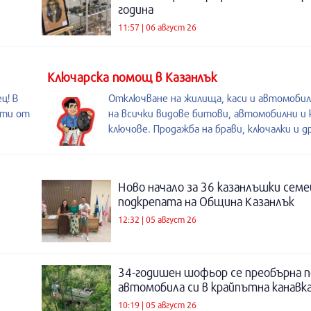
година
11:57 | 06 август 26
Kлючарска помощ в Казанлък
ц! В
Отключване на жилища, каси и автомобил
ути от
на всички видове битови, автомобилни и 
ключове. Продажба на брави, ключалки и др
Ново начало за 36 казанлъшки семе
подкрепата на Община Казанлък
12:32 | 05 август 26
34-годишен шофьор се преобърна п
автомобила си в крайпътна канавка
10:19 | 05 август 26