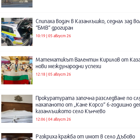
Спипаха водач в Казанлъшко, седнал зад во
“БМВ“ дрогиран
10:19 | 05 август 26
Математикът Валентин Кирилов от Каза
нови международни успехи
12:18 | 05 август 26
Прокуратурата започна разследване по сл
нахапаното от „Кане Корсо“ 6-годишно де
казанлъшкото село Кънчево
12:06 | 04 август 26
Разкриха кражба от имот в село Дъбово