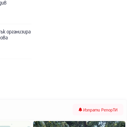
див
ък организира
гова
Изпрати
РепорТИ