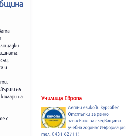
община
вата
т
площадки
бщината.
сли,
ка и
хти.
звърши на
 комари на
Училища Европа
Летни езикови курсове?
Отстъпки за ранно
те с
записване за следващата
учебна година? Информация:
тел. 0431 62711!