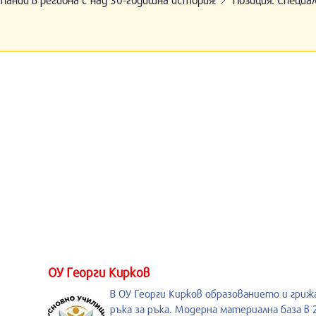
ОУ Георги Кирков
В ОУ Георги Кирков образованието и гри
ръка за ръка. Модерна материална база в 