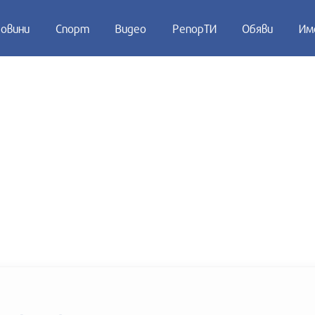
овини
Спорт
Видео
РепорТИ
Обяви
Им