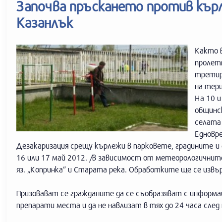
Започва пръскането против кър
Казанлък
Както 
пролет
третира
на тер
На 10 и
общинск
селата
Едновр
Дезакаризация срещу кърлежи в парковете, градинитe и
16 или 17 май 2012. /в зависимост от метеорологичните 
яз. „Копринка” и Старата река. Обработките ще се из
Призовават се гражданите да се съобразяват с информ
препарати места и да не навлизат в тях до 24 часа след