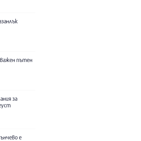
азанлък
 важен пътен
ания за
вгуст
ънчево е