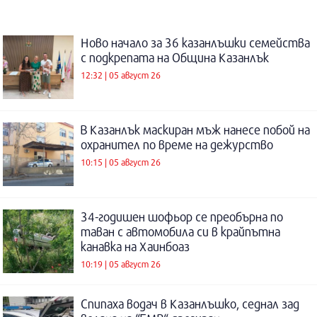
Ново начало за 36 казанлъшки семейства
с подкрепата на Община Казанлък
12:32 | 05 август 26
В Казанлък маскиран мъж нанесе побой на
охранител по време на дежурство
10:15 | 05 август 26
34-годишен шофьор се преобърна по
таван с автомобила си в крайпътна
канавка на Хаинбоаз
10:19 | 05 август 26
Спипаха водач в Казанлъшко, седнал зад