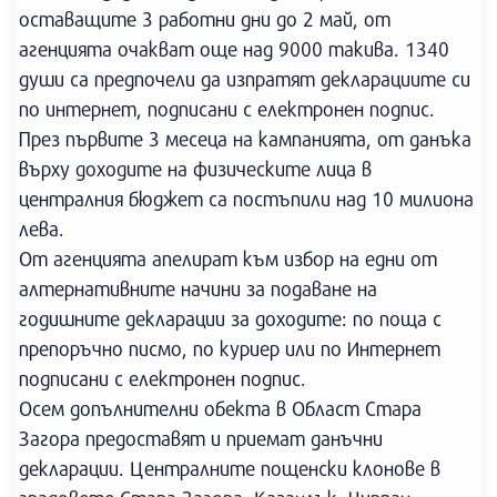
оставащите 3 работни дни до 2 май, от
агенцията очакват още над 9000 такива. 1340
души са предпочели да изпратят декларациите си
по интернет, подписани с електронен подпис.
През първите 3 месеца на кампанията, от данъка
върху доходите на физическите лица в
централния бюджет са постъпили над 10 милиона
лева.
От агенцията апелират към избор на едни от
алтернативните начини за подаване на
годишните декларации за доходите: по поща с
препоръчно писмо, по куриер или по Интернет
подписани с електронен подпис.
Осем допълнителни обекта в Област Стара
Загора предоставят и приемат данъчни
декларации. Централните пощенски клонове в