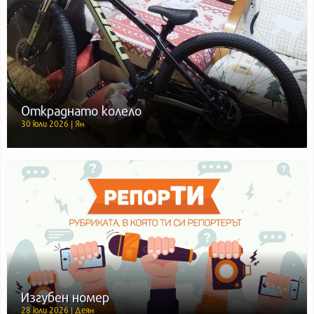
Откраднато колело
30 юли 2026 | Ян
Изгубен номер
28 юли 2026 | Деян