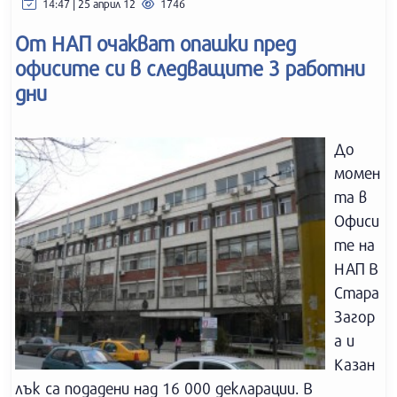
14:47 | 25 април 12
1746
От НАП очакват опашки пред
офисите си в следващите 3 работни
дни
До
момен
та в
Офиси
те на
НАП В
Стара
Загор
а и
Казан
лък са подадени над 16 000 декларации. В