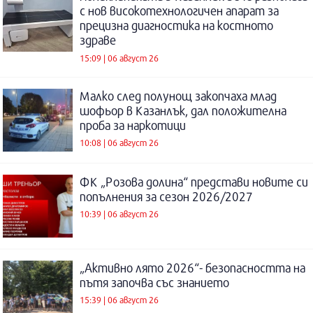
с нов високотехнологичен апарат за
прецизна диагностика на костното
здраве
15:09 | 06 август 26
Малко след полунощ закопчаха млад
шофьор в Казанлък, дал положителна
проба за наркотици
10:08 | 06 август 26
ФК „Розова долина“ представи новите си
попълнения за сезон 2026/2027
10:39 | 06 август 26
„Активно лято 2026“- безопасността на
пътя започва със знанието
15:39 | 06 август 26