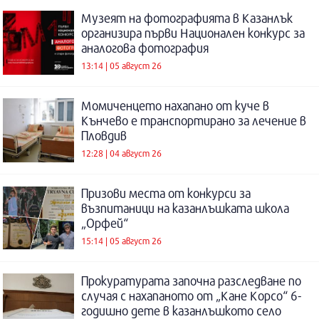
Музеят на фотографията в Казанлък
организира първи Национален конкурс за
аналогова фотография
13:14 | 05 август 26
Момиченцето нахапано от куче в
Кънчево е транспортирано за лечение в
Пловдив
12:28 | 04 август 26
Призови места от конкурси за
възпитаници на казанлъшката школа
„Орфей“
15:14 | 05 август 26
Прокуратурата започна разследване по
случая с нахапаното от „Кане Корсо“ 6-
годишно дете в казанлъшкото село