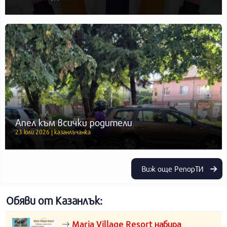
Апел към всички родители
23 юли 2026 | казанлъчанка
Виж още РепорТИ
Обяви от Казанлък:
Maria Village Resort набира