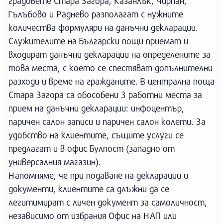
градовете Стара Загора, Казанлък, Чирпан,
Гълъбово и Раднево разполагат с нужните
количества формуляри на данъчни декларации.
Служителите на Български пощи приемат и
входират данъчни декларации на определените за
това места, с което се спестяват допълнителни
разходи и време на гражданите. В централна поща
Стара Загора са обособени 3 работни места за
прием на данъчни декларации: инфоцентър,
паричен салон записи и паричен салон колети. За
удобство на клиентите, същите услуги се
предлагат и в офис Булпост (западно от
универсалния магазин).
Напомняме, че при подаване на декларации и
документи, клиентите са длъжни да се
легитимират с личен документ за самоличност,
независимо от избрания Офис на НАП или