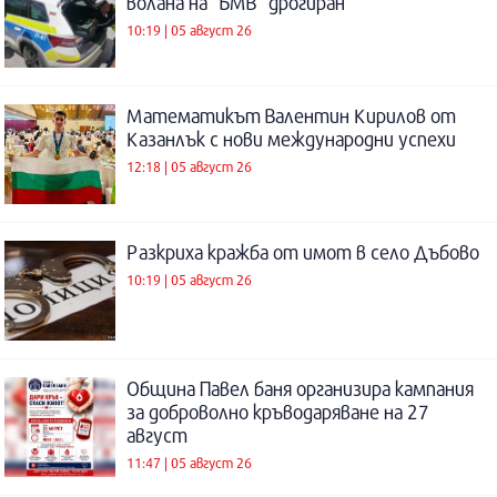
волана на “БМВ“ дрогиран
10:19 | 05 август 26
Математикът Валентин Кирилов от
Казанлък с нови международни успехи
12:18 | 05 август 26
Разкриха кражба от имот в село Дъбово
10:19 | 05 август 26
Община Павел баня организира кампания
за доброволно кръводаряване на 27
август
11:47 | 05 август 26