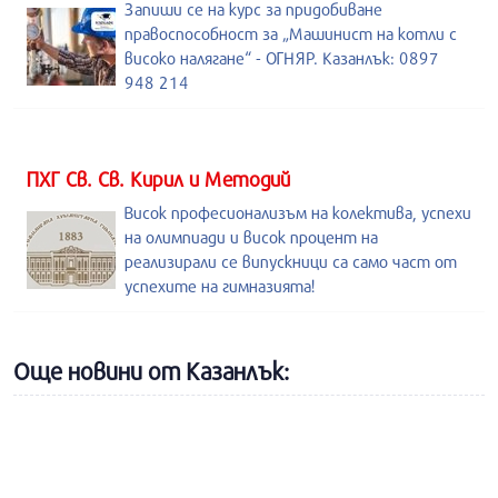
Запиши се на курс за придобиване
правоспособност за „Машинист на котли с
високо налягане“ - ОГНЯР. Казанлък: 0897
948 214
ПХГ Св. Св. Кирил и Методий
Висок професионализъм на колектива, успехи
на олимпиади и висок процент на
реализирали се випускници са само част от
успехите на гимназията!
Още новини от Казанлък: