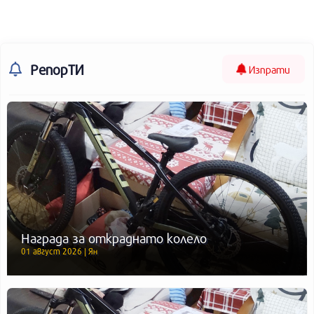
РепорТИ
Изпрати
Награда за откраднато колело
01 август 2026 | Ян