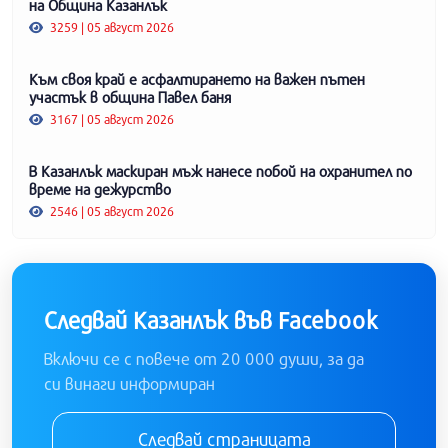
на Община Казанлък
3259 | 05 август 2026
Към своя край е асфалтирането на важен пътен
участък в община Павел баня
3167 | 05 август 2026
В Казанлък маскиран мъж нанесе побой на охранител по
време на дежурство
2546 | 05 август 2026
Следвай Казанлък във Facebook
Включи се с повече от 20 000 души, за да
си винаги информиран
Следвай страницата