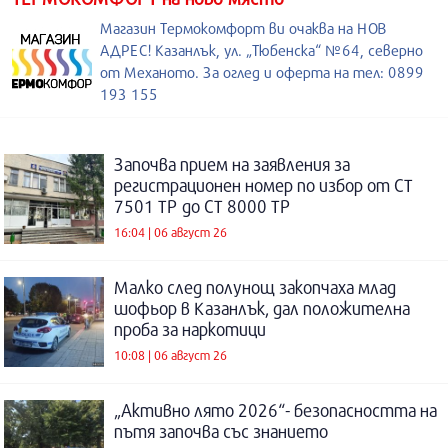
Магазин Термокомфорт ви очаква на НОВ
АДРЕС! Казанлък, ул. „Тюбенска“ №64, северно
от Механото. За оглед и оферта на тел: 0899
193 155
Започва прием на заявления за
регистрационен номер по избор от СТ
7501 ТР до СТ 8000 ТР
16:04 | 06 август 26
Малко след полунощ закопчаха млад
шофьор в Казанлък, дал положителна
проба за наркотици
10:08 | 06 август 26
„Активно лято 2026“- безопасността на
пътя започва със знанието