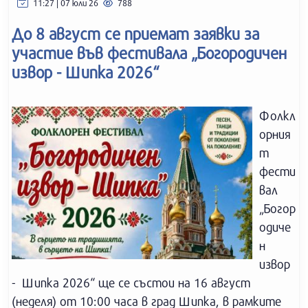
11:27 | 07 юли 26
788
До 8 август се приемат заявки за
участие във фестивала „Богородичен
извор - Шипка 2026“
Фолкл
орния
т
фести
вал
„Богор
одиче
н
извор
- Шипка 2026“ ще се състои на 16 август
(неделя) от 10:00 часа в град Шипка, в рамките