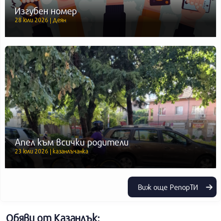
Изгубен номер
28 юли 2026 | Деян
Апел към всички родители
23 юли 2026 | казанлъчанка
Виж още РепорТИ
Обяви от Казанлък: