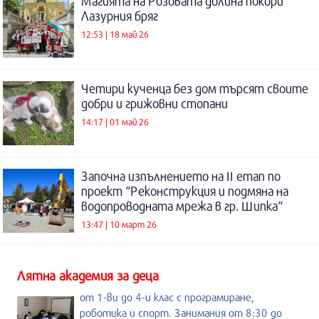
Магията на Розовата долина покори
Лазурния бряг
12:53 | 18 май 26
Четири кученца без дом търсят своите
добри и грижовни стопани
14:17 | 01 май 26
Започна изпълнението на II етап по
проект “Реконструкция и подмяна на
водопроводната мрежа в гр. Шипка“
13:47 | 10 март 26
Лятна академия за деца
от 1-ви до 4-и клас с програмиране,
роботика и спорт. Занимания от 8:30 до