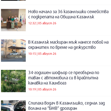
Ново начало за 36 казанлъшки семейства
с подкрепата на Община Казанлък
12:32 | 05 август 26
В Казанлък маскиран мъж нанесе побой на
охранител по време на дежурство
10:15 | 05 август 26
34-годишен шофьор се преобърна по
таван с автомобила си в крайпътна
канавка на Хаинбоаз
10:19 | 05 август 26
Спипаха водач в Казанлъшко, седнал зад
волана на “БМВ“ дрогиран