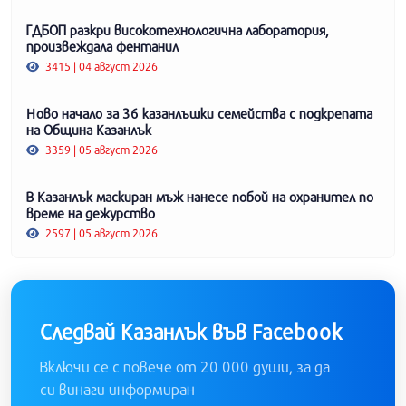
ГДБОП разкри високотехнологична лаборатория,
произвеждала фентанил
3415 | 04 август 2026
Ново начало за 36 казанлъшки семейства с подкрепата
на Община Казанлък
3359 | 05 август 2026
В Казанлък маскиран мъж нанесе побой на охранител по
време на дежурство
2597 | 05 август 2026
Следвай Казанлък във Facebook
Включи се с повече от 20 000 души, за да
си винаги информиран