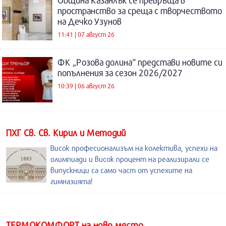
Община Казанлък се превръща в
пространство за среща с творчеството
на Дечко Узунов
11:41 | 07 август 26
ФК „Розова долина“ представи новите си
попълнения за сезон 2026/2027
10:39 | 06 август 26
ПХГ Св. Св. Кирил и Методий
Висок професионализъм на колектива, успехи на
олимпиади и висок процент на реализирали се
випускници са само част от успехите на
гимназията!
ТЕРМОКОМФОРТ на ново място