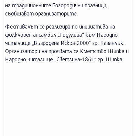
на традиционните Богородични празници,
съобщават организаторите.
Фестивалът се реализира по инициатива на
фолклорен ансамбъл „Гъдулица“ към Народно
читалище „Възродена Искра-2000" гр. Казанлък.
Организатори на проявата са Кметство Шипка и
Народно читалище „Светлина-1861“ гр. Шипка.