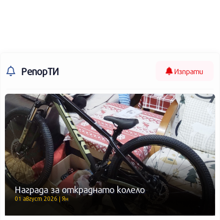
РепорТИ
Изпрати
Награда за откраднато колело
01 август 2026 | Ян