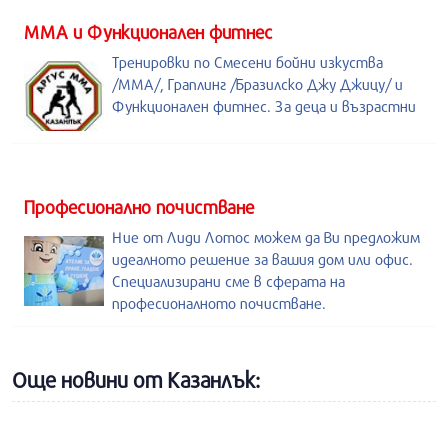
ММА и Функционален фитнес
Тренировки по Смесени бойни изкуства
/MMA/, Граплинг /Бразилско Джу Джицу/ и
Функционален фитнес. За деца и възрастни
Професионално почистване
Ние от Лиди Лотос можем да Ви предложим
идеалното решение за вашия дом или офис.
Специализирани сме в сферата на
професионалното почистване.
Още новини от Казанлък: