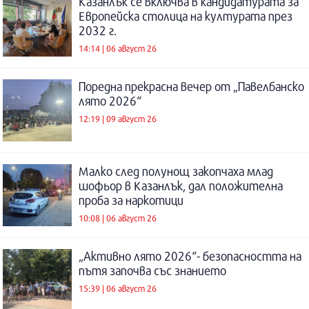
Казанлък се включва в кандидатурата за
Европейска столица на културата през
2032 г.
14:14 | 06 август 26
Поредна прекрасна вечер от „Павелбанско
лято 2026“
12:19 | 09 август 26
Малко след полунощ закопчаха млад
шофьор в Казанлък, дал положителна
проба за наркотици
10:08 | 06 август 26
„Активно лято 2026“- безопасността на
пътя започва със знанието
15:39 | 06 август 26