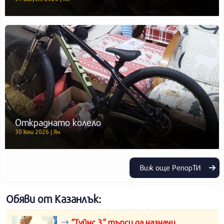
Откраднато колело
30 юли 2026 | Ян
Виж още РепорТИ
Обяви от Казанлък:
“Туйнс 3“ търси да назначи