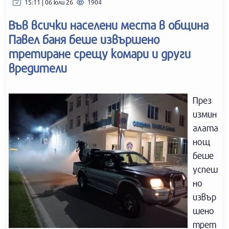
15:11 | 06 юли 26
1904
Във всички населени места в община
Павел баня беше извършено
третиране срещу комари и други
вредители
През
измин
алата
нощ
беше
успеш
но
извър
шено
трет