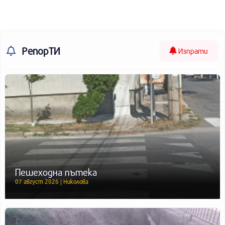
РепорТИ
Изпрати
Пешеходна пътека
07 август 2026 | Николова