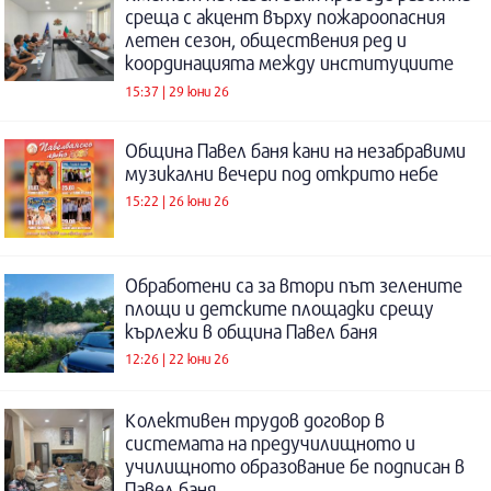
среща с акцент върху пожароопасния
летен сезон, обществения ред и
координацията между институциите
15:37 | 29 юни 26
Община Павел баня кани на незабравими
музикални вечери под открито небе
15:22 | 26 юни 26
Обработени са за втори път зелените
площи и детските площадки срещу
кърлежи в община Павел баня
12:26 | 22 юни 26
Колективен трудов договор в
системата на предучилищното и
училищното образование бе подписан в
Павел баня