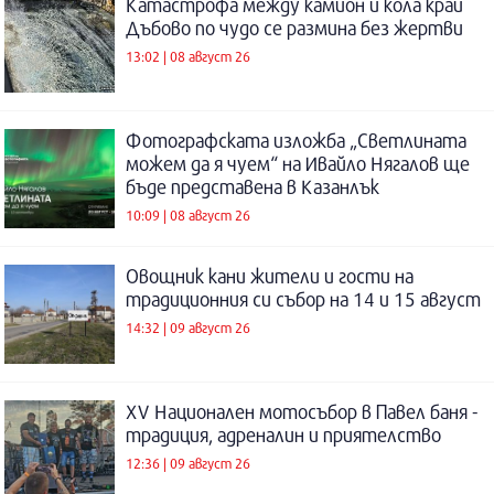
Катастрофа между камион и кола край
Дъбово по чудо се размина без жертви
13:02 | 08 август 26
Фотографската изложба „Светлината
можем да я чуем“ на Ивайло Нягалов ще
бъде представена в Казанлък
10:09 | 08 август 26
Овощник кани жители и гости на
традиционния си събор на 14 и 15 август
14:32 | 09 август 26
XV Национален мотосъбор в Павел баня -
традиция, адреналин и приятелство
12:36 | 09 август 26