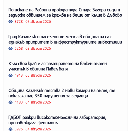
По искане на Районна прокуратура-Стара Загора съдът
задържа обвиняем за кражба на вещи от къща в Дъбово
8728 | 07 август 2026
Град Казанлък и населените места в общината са с
еднакъв приоритет в инфраструктурните инвестиции
5268 | 03 август 2026
Към своя край е асфалтирането на важен пътен
участък в община Павел баня
4913 | 05 август 2026
Община Казанлък тества 2 нови камери на пътя, те
показаха над 350 нарушения за седмица
4183 | 04 август 2026
ГДБОП разкри високотехнологична лаборатория,
произвеждала фентанил
3975 | 04 август 2026