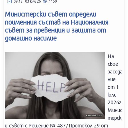
09:18 | 03 юли 26
1150
Министерски съвет определи
поименния състав на Националния
съвет за превенция и защита от
домашно насилие
На
свое
заседа
ние
от 1
юли
2026г.
Минис
терск
и съвет с Решение № 487/ Протокол 29 от