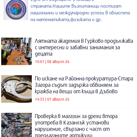
страната.Нашите възпитаници постигат
национални и международни успехи в областта
на математиката,физиката и др.
Лятната академия в Гурково продължава
с интересни и забавни занимания за
децата
10:01 | 08 август 26
По искане на Районна прокуратура-Стара
Загора съдът задържа обвиняем за
кражба на вещи от къща в Дъбово
14:55 | 07 август 26
Проверка в магазин за дрехи втора
употреба в Казанлък установи
нарушение, свързано с част от
предлаганите артикули