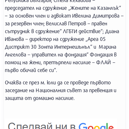
Република България; Стела Кехайова –
председател на сдружение „Жените на Казанлък“
– за основен член и адвокат Ивелина Димитрова –
за резервен член; Велислав Петров – правен
сътрудник в сдружение“ ЛГБТИ действие“; Диана
Иванова – директор на сдружение „Ареа 05
Дистрикт 30 Зонта Интернешънъл“ и Марина
Ангелова – управител на фондация“ Фондация в
помощ на жени, претърпели насилие – ФЛАЙ –
първо обичай себе си“.
Очаква се през м. юли да се проведе първото
заседание на Националния съвет за превенция и
защита от домашно насилие.