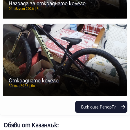
Награда за откраднато колело
01 август 2026 | Ян
Откраднато колело
30 юли 2026 | Ян
Виж още РепорТИ
Обяви от Казанлък: