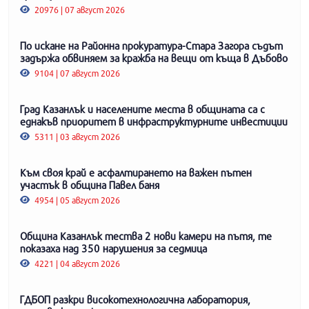
20976 | 07 август 2026
По искане на Районна прокуратура-Стара Загора съдът
задържа обвиняем за кражба на вещи от къща в Дъбово
9104 | 07 август 2026
Град Казанлък и населените места в общината са с
еднакъв приоритет в инфраструктурните инвестиции
5311 | 03 август 2026
Към своя край е асфалтирането на важен пътен
участък в община Павел баня
4954 | 05 август 2026
Община Казанлък тества 2 нови камери на пътя, те
показаха над 350 нарушения за седмица
4221 | 04 август 2026
ГДБОП разкри високотехнологична лаборатория,