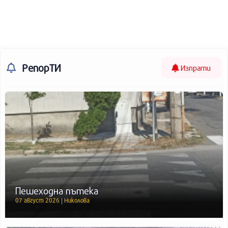
РепорТИ
Изпрати
Пешеходна пътека
07 август 2026 | Николова