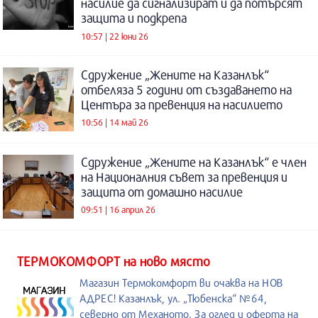
насилие да сигнализират и да потърсят
защита и подкрепа
10:57 | 22 юни 26
Сдружение „Жените на Казанлък“
отбеляза 5 години от създаването на
Центъра за превенция на насилието
10:56 | 14 май 26
Сдружение „Жените на Казанлък“ е член
на Националния съвет за превенция и
защита от домашно насилие
09:51 | 16 април 26
ТЕРМОКОМФОРТ на ново място
Магазин Термокомфорт ви очаква на НОВ
АДРЕС! Казанлък, ул. „Тюбенска“ №64,
северно от Механото. За оглед и оферта на