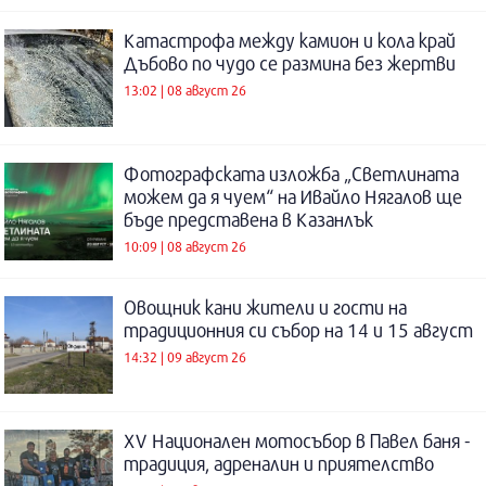
Катастрофа между камион и кола край
Дъбово по чудо се размина без жертви
13:02 | 08 август 26
Фотографската изложба „Светлината
можем да я чуем“ на Ивайло Нягалов ще
бъде представена в Казанлък
10:09 | 08 август 26
Овощник кани жители и гости на
традиционния си събор на 14 и 15 август
14:32 | 09 август 26
XV Национален мотосъбор в Павел баня -
традиция, адреналин и приятелство