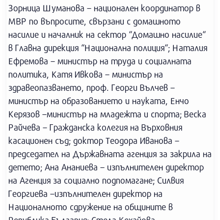
Зорница Шуманова – национален координатор в
МВР по въпросите, свързани с домашното
насилие и началник на сектор “Домашно насилие“
в Главна дирекция “Национална полиция“; Наталия
Ефремова – министър на труда и социалната
политика, Катя Ивкова – министър на
здравеопазването, проф. Георги Вълчев –
министър на образованието и науката, Енчо
Керязов –министър на младежта и спорта; Веска
Райчева – Гражданска колегия на Върховния
касационен съд; доктор Теодора Иванова –
председател на Държавната агенция за закрила на
детето; Ана Ананиева – изпълнителен директор
на Агенция за социално подпомагане; Силвия
Георгиева –изпълнителен директор на
Националното сдружение на общините в