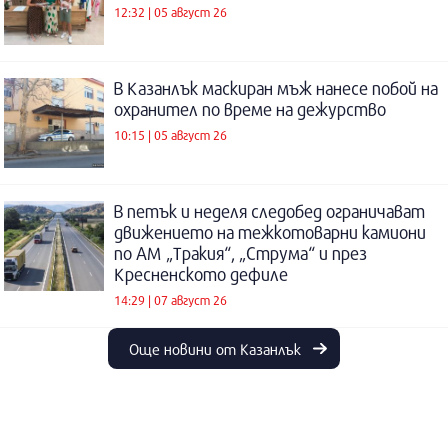
12:32 | 05 август 26
В Казанлък маскиран мъж нанесе побой на
охранител по време на дежурство
10:15 | 05 август 26
В петък и неделя следобед ограничават
движението на тежкотоварни камиони
по АМ „Тракия“, „Струма“ и през
Кресненското дефиле
14:29 | 07 август 26
Още новини от Казанлък