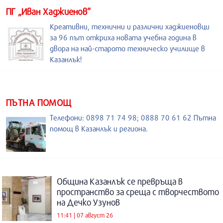
ПГ „Иван Хаджиенов”
Креативни, технични и различни хаджиеновци
за 96 път откриха новата учебна година в
двора на най-старото техническо училище в
Казанлък!
ПЪТНА ПОМОЩ
Телефони: 0898 71 74 98; 0888 70 61 62 Пътна
помощ в Казанлък и региона.
Община Казанлък се превръща в
пространство за среща с творчеството
на Дечко Узунов
11:41 | 07 август 26