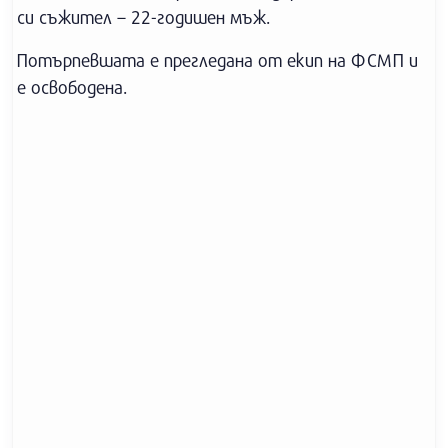
си съжител – 22-годишен мъж.
Потърпевшата е прегледана от екип на ФСМП и
е освободена.