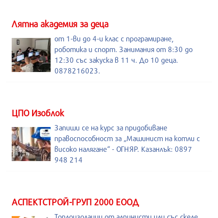
Лятна академия за деца
от 1-ви до 4-и клас с програмиране,
роботика и спорт. Занимания от 8:30 до
12:30 със закуска в 11 ч. До 10 деца.
0878216023.
ЦПО Изоблок
Запиши се на курс за придобиване
правоспособност за „Машинист на котли с
високо налягане“ - ОГНЯР. Казанлък: 0897
948 214
АСПЕКТСТРОЙ-ГРУП 2000 ЕООД
Топлоизолации от алпинисти или със скеле.