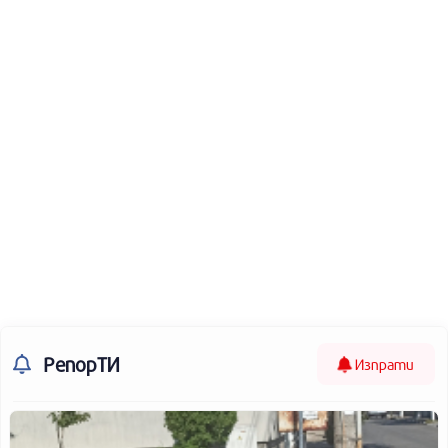
РепорТИ
Изпрати