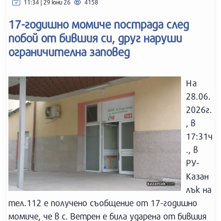
11:34 | 29 юни 26
4158
17-годишно момиче пострада след
побой от бившия си, друг наруши
ограничителна заповед
На
28.06.
2026г.
, в
17:31ч
., в
РУ-
Казан
лък на
тел.112 е получено съобщение от 17-годишно
момиче, че в с. Ветрен е била ударена от бившия