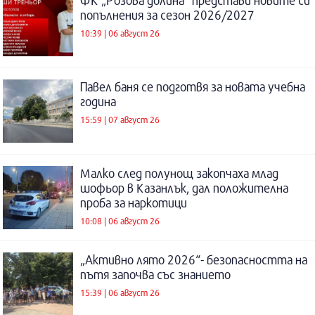
ФК „Розова долина“ представи новите си
попълнения за сезон 2026/2027
10:39 | 06 август 26
Павел баня се подготвя за новата учебна
година
15:59 | 07 август 26
Малко след полунощ закопчаха млад
шофьор в Казанлък, дал положителна
проба за наркотици
10:08 | 06 август 26
„Активно лято 2026“- безопасността на
пътя започва със знанието
15:39 | 06 август 26