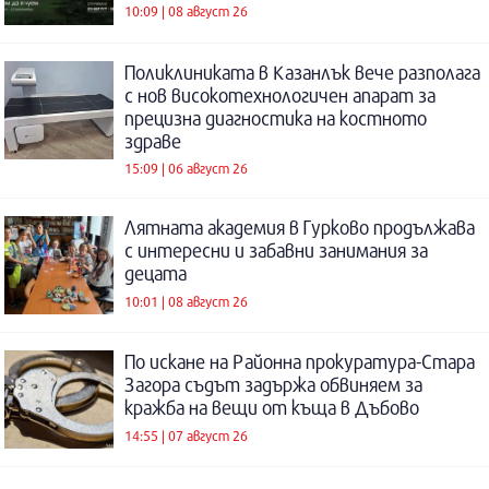
10:09 | 08 август 26
Поликлиниката в Казанлък вече разполага
с нов високотехнологичен апарат за
прецизна диагностика на костното
здраве
15:09 | 06 август 26
Лятната академия в Гурково продължава
с интересни и забавни занимания за
децата
10:01 | 08 август 26
По искане на Районна прокуратура-Стара
Загора съдът задържа обвиняем за
кражба на вещи от къща в Дъбово
14:55 | 07 август 26