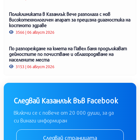
Поликлиниката в Казанлък вече разполага с нов
високотехнологичен апарат за прецизна диагностика на
костното здраве
3566 | 06 август 2026
По разпореждане на кмета на Павел баня продължават
дейностите по почистване и облагородяване на
населените места
3153 | 06 август 2026
Следвай Казанлък във Facebook
Включи се с повече от 20 000 души, за да
си винаги информиран
Следвай страницата