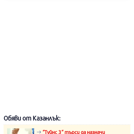
Обяви от Казанлък:
“Туйнс 3“ търси да назначи