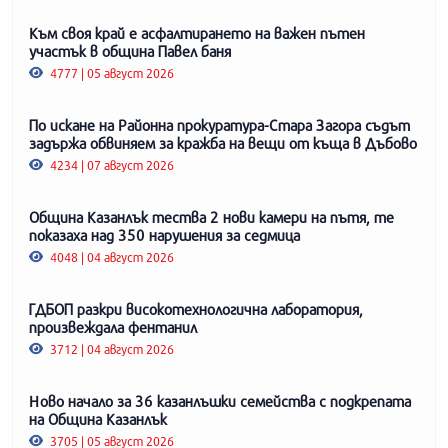
Към своя край е асфалтирането на важен пътен
участък в община Павел баня
4777 | 05 август 2026
По искане на Районна прокуратура-Стара Загора съдът
задържа обвиняем за кражба на вещи от къща в Дъбово
4234 | 07 август 2026
Община Казанлък тества 2 нови камери на пътя, те
показаха над 350 нарушения за седмица
4048 | 04 август 2026
ГДБОП разкри високотехнологична лаборатория,
произвеждала фентанил
3712 | 04 август 2026
Ново начало за 36 казанлъшки семейства с подкрепата
на Община Казанлък
3705 | 05 август 2026