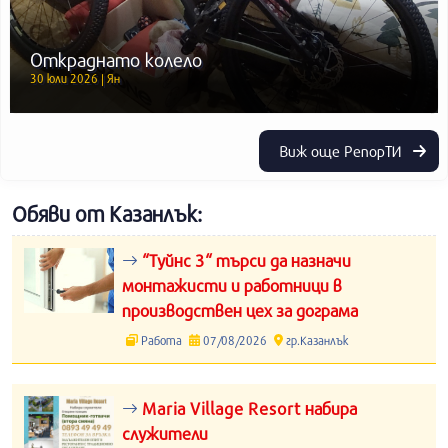
Откраднато колело
30 юли 2026 | Ян
Виж още РепорТИ
Обяви от Казанлък:
“Туйнс 3“ търси да назначи
монтажисти и работници в
производствен цех за дограма
Работа
07/08/2026
гр.Казанлък
Maria Village Resort набира
служители