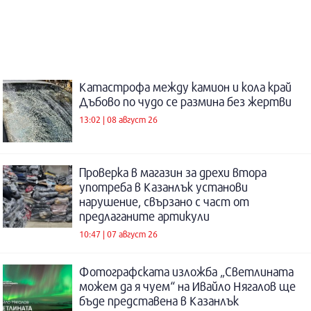
Катастрофа между камион и кола край
Дъбово по чудо се размина без жертви
13:02 | 08 август 26
Проверка в магазин за дрехи втора
употреба в Казанлък установи
нарушение, свързано с част от
предлаганите артикули
10:47 | 07 август 26
Фотографската изложба „Светлината
можем да я чуем“ на Ивайло Нягалов ще
бъде представена в Казанлък