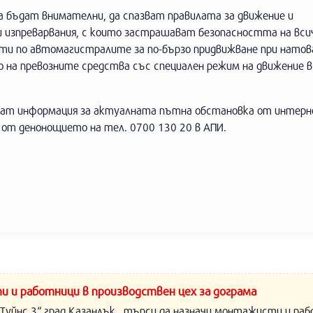
 бъдат внимателни, да спазват правилата за движение и
и изпреварвания, с които застрашават безопасността на вси
ти по автомагистралите за по-бързо придвижване при натов
 на превозните средства със специален режим на движение в
ават информация за актуалната пътна обстановка от интер
е от денонощието на тел. 0700 130 20 в АПИ.
и и работници в производствен цех за дограма
Туйнс 3“ град Казанлък , търси да назначи монтажисти и раб