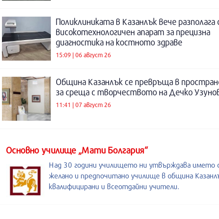
Поликлиниката в Казанлък вече разполага 
високотехнологичен апарат за прецизна
диагностика на костното здраве
15:09 | 06 август 26
Община Казанлък се превръща в простра
за среща с творчеството на Дечко Узуно
11:41 | 07 август 26
Основно училище „Мати Болгария“
Над 30 години училището ни утвърждава името с
желано и предпочитано училище в община Казанл
квалифицирани и всеотдайни учители.