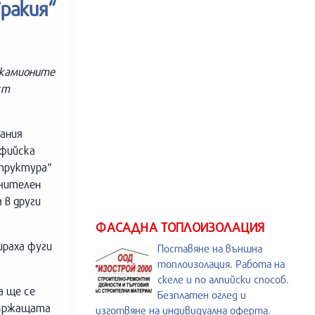
ракия“
 камионите
ст
рания
офийска
структура“
ючителен
 в други
ФАСАДНА ТОПЛОИЗОЛАЦИЯ
ираха фуги
Поставяне на външна
топлоизолация. Работа на
скеле и по алпийски способ.
а ще се
Безплатен оглед и
държащата
изготвяне на индивидуална оферта.