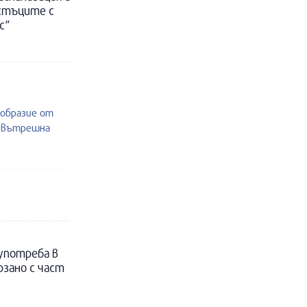
астъците с
с“
ообразие от
и вътрешна
 употреба в
рзано с част