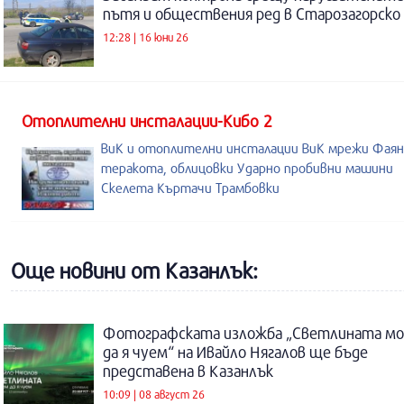
пътя и обществения ред в Старозагорско
12:28 | 16 юни 26
Отоплителни инсталации-Кибо 2
ВиК и отоплителни инсталации ВиК мрежи Фаян
теракота, облицовки Ударно пробивни машини
Скелета Къртачи Трамбовки
Още новини от Казанлък:
Фотографската изложба „Светлината м
да я чуем“ на Ивайло Нягалов ще бъде
представена в Казанлък
10:09 | 08 август 26