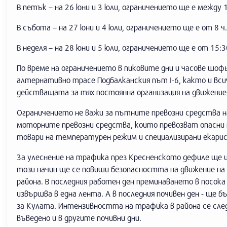
В петък – на 26 юни и 3 юли, ограничението ще е между 1
В събота – на 27 юни и 4 юли, ограничението ще е от 8 ч
В неделя – на 28 юни и 5 юли, ограничението ще е от 15:3
По време на ограничението в пиковите дни и часове шо
алтернативно трасе Подбалканския път I-6, както и вс
действащата за тях постоянна организация на движение
Ограничението не важи за пътните превозни средства н
моторните превозни средства, които превозват опасни 
товари на температурен режим и специализирани екар
За улеснение на трафика през Кресненското дефиле ще и
този начин ще се повиши безопасността на движение н
района. В последния работен ден преминаването в посо
извършва в една лента. А в последния почивен ден - ще
за Кулата. Интензивността на трафика в района се сле
въведено и в другите почивни дни.