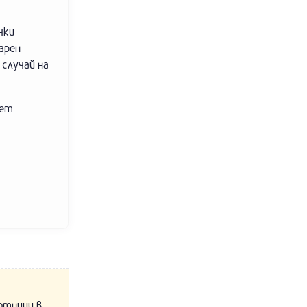
чки
арен
 случай на
нет
отници в