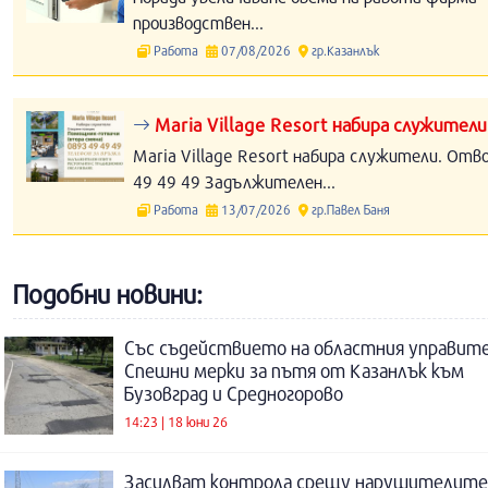
производствен...
Работа
07/08/2026
гр.Казанлък
Maria Village Resort набира служители
Maria Village Resort набира служители. Отв
49 49 49 Задължителен...
Работа
13/07/2026
гр.Павел Баня
Подобни новини:
Със съдействието на областния управите
Спешни мерки за пътя от Казанлък към
Бузовград и Средногорово
14:23 | 18 юни 26
Засилват контрола срещу нарушителите