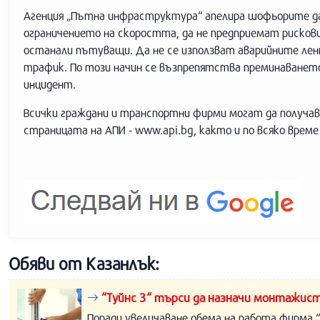
Агенция „Пътна инфраструктура“ апелира шофьорите да
ограничението на скоростта, да не предприемат рисков
останали пътуващи. Да не се използват аварийните лен
трафик. По този начин се възпрепятства преминаването
инцидент.
Всички граждани и транспортни фирми могат да получ
страницата на АПИ - www.api.bg, както и по всяко врем
Обяви от Казанлък:
“Туйнс 3“ търси да назначи монтажист
Поради увеличаване обема на работа фирма “