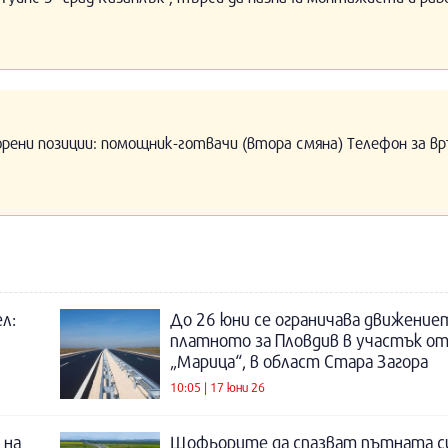
орени позиции: помощник-готвачи (втора смяна) Телефон за вр
л:
До 26 юни се ограничава движение
платното за Пловдив в участък о
„Марица“, в област Стара Загора
10:05 | 17 юни 26
 на
Шофьорите да спазват пътната си