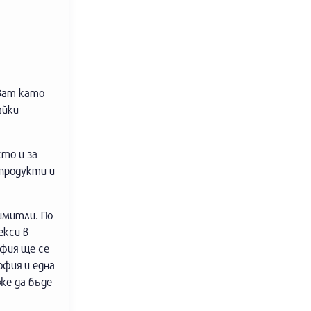
зват като
айки
то и за
продукти и
имитли. По
екси в
офия ще се
офия и една
же да бъде