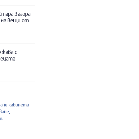
Стара Загора
 на вещи от
лжава с
децата
рани кабинета
ване,
т.