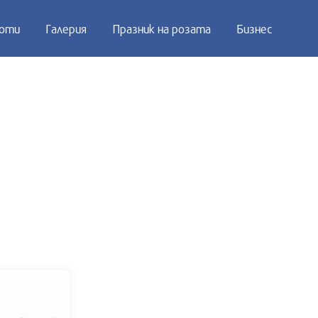
оти
Галерия
Празник на розата
Бизнес