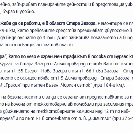
евно, завършват планираните дейности и в предстоящия уик
 бързо и удобно.
жава да се работи, е в област Стара Загора.
Ремонтира се 
229-и км, като превозните средства преминават двупосочно 
да бъде пуснато до 3 юли. Днес завършва полагането на бинд
та по износващия асфалтов пласт.
ра“, като по него е ограничен трафикът в посока от Бургас 
ургас за Стара Загора и Димитровград се отбиват от пъте
о, път II-55 Езеро – Нова Загора и път II-66 Нова Загора – Ста
ието се осъществява от I-5 Димитровград - Стара Загора, 
М „Тракия“ при пътен възел „Чирпан изток“ /при 184-и км/.
е на безопасността и за да се ограничат предпоставките за 
ето на колона от тежкотоварни автомобили при засиления тр
ва движението на тежкотоварните камиони над 12 т по най-
ума“ и по път I-1 в отсечката от п. в. „Симитли“ (при 376-