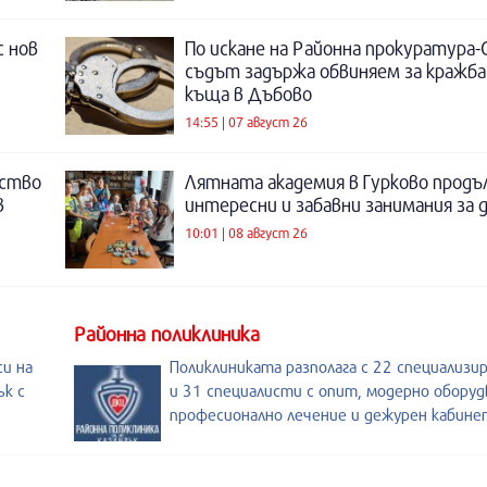
с нов
По искане на Районна прокуратура-
съдът задържа обвиняем за кражба
къща в Дъбово
14:55 | 07 август 26
нство
Лятната академия в Гурково продъ
в
интересни и забавни занимания за 
10:01 | 08 август 26
Районна поликлиника
и на
Поликлиниката разполага с 22 специализи
ък с
и 31 специалисти с опит, модерно оборуд
професионално лечение и дежурен кабине