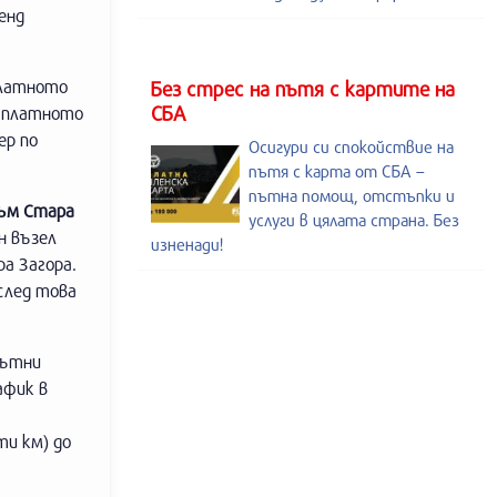
енд
платното
Без стрес на пътя с картите на
СБА
в платното
ер по
Осигури си спокойствие на
пътя с карта от СБА –
пътна помощ, отстъпки и
към Стара
услуги в цялата страна. Без
н възел
изненади!
ра Загора.
след това
пътни
афик в
ти км) до