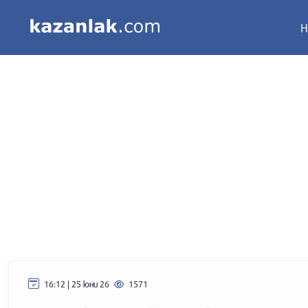
Н
16:12 | 25 юни 26
1571