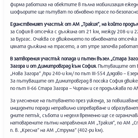
фирма работиха на обектите в пълна мобилизация ежедн
шофьорите ще пътуват по обновено трасе по-безопасно,
Единственият участък от АМ „Тракия“, на който продъл
за София в отсечка с дължина от 21 км, между 208-и и 
за Бургас. Очаква се движението по обновената отсечка 
цялата дължина на трасето, а от утре започва работа
В затворения участък попада и пътен възел „Стара Заго
Загора и от Димитровград към София.
Пътуващите от Б
„Нова Загора“ /при 240-и км/ по път III-554 Дядово – Езер
За пътуващите от Димитровград в посока София движен
по път II-66 Стара Загора – Чирпан и се продължава по А
За улеснение на пътуването през уикенда, за повишаван
инциденти поради неправилно изпреварване и образуван
дните петък, събота и неделя временно ще се огранича
натоварените пътни направления АМ „Тракия“, по АМ „Стр
п. в. „Кресна“ на АМ „Струма“ (402-ри км).