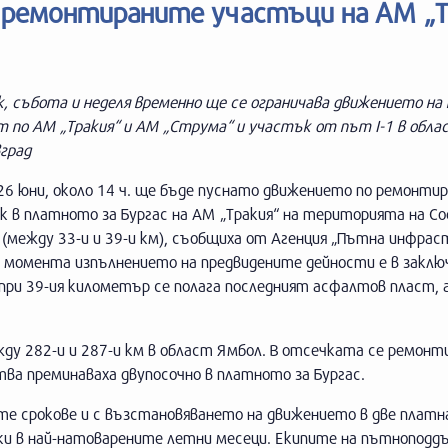
о ремонтираните участъци на АМ „Т
, събота и неделя временно ще се ограничава движението на
т по АМ „Тракия“ и АМ „Струма“ и участък от път I-1 в обла
град
26 юни, около 14 ч. ще бъде пуснато движението по ремонти
к в платното за Бургас на АМ „Тракия“ на територията на С
 (между 33-и и 39-и км), съобщиха от Агенция „Пътна инфра
 В момента изпълнението на предвидените дейности е в закл
при 39-ия километър се полага последният асфалтов пласт, а
ду 282-и и 287-и км в област Ямбол. В отсечката се ремонт
ва преминаваха двупосочно в платното за Бургас.
е срокове и с възстановяването на движението в две платн
ки в най-натоварените летни месеци. Екипите на пътнопод