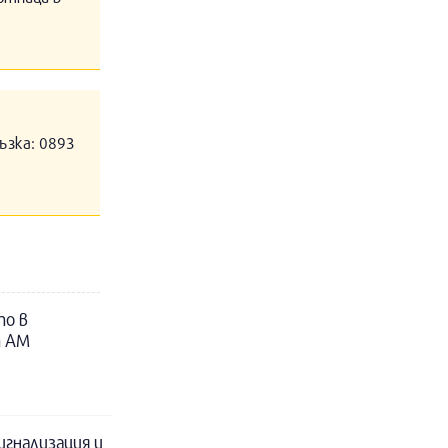
ъзка: 0893
то в
т АМ
гнализация и