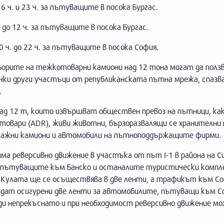
6 ч. и 23 ч. за пътуващите в посока Бургас.
. до 12 ч. за пътуващите в посока Бургас.
0 ч. до 22 ч. за пътуващите в посока София.
фьорите на тежкотоварни камиони над 12 тона могат да пол
ички други участъци от републиканската пътна мрежа, спазв
.
ад 12 т, които извършват обществен превоз на пътници, как
товари (ADR), живи животни, бързоразвалящи се хранителни 
исажни камиони и автомобили на пътноподдържащите фирми.
ма реверсивно движение в участъка от път I-1 в района на С
а пътуващите към Банско и останалите туристически компл
ка Кулата ще се осъществява в две ленти, а трафикът към С
 бъдат осигурени две ленти за автомобилите, пътуващи към С
ди непрекъснато и при необходимост реверсивно движение мо