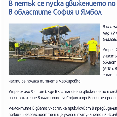
В петък се пуска движението п
в областите София и Ямбол
В петък
над 12 
Благоев
Утре - 
участъ
област
(АПИ).
етап – 
части се полага пътната маркировка.
Утре около 9 ч. ще бъде възстановено движението и меж
на съоръжение в платното за София и превозните средст
Ремонтите в двата участъка приключват в предвиденит
повиши безопасността и ще улесни пътуването на всич